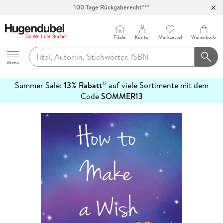
100 Tage Rückgaberecht***
Abholung in über 100 Filialen
Filiale
Konto
Merkzettel
Warenkorb
Hugendubel
Menu
Summer Sale:
13% Rabatt
auf viele Sortimente mit dem
12
mehr
Code
SOMMER13
erfahren