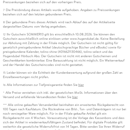
Preissenkungen beziehen sich auf den vorherigen Preis.
Die Preisbindung dieses Artikels wurde aufgehoben. Angaben zu Preissenkungen
7
beziehen sich auf den letzten gebundenen Preis.
Der gebundene Preis dieses Artikels wird nach Ablauf des auf der Artikelseite
8
dargestellten Datums vom Verlag angehoben.
Ihr Gutschein SOMMER13 gilt bis einschließlich 10.08.2026. Sie können den
12
Gutschein ausschließlich online einlösen unter www.hugendubel.de. Keine Bestellung
zur Abholung mit Zahlung in der Filiale möglich. Der Gutschein ist nicht gültig für
gesetzlich preisgebundene Artikel (deutschsprachige Bücher und eBooks) sowie für
preisgebundene Kalender, tolino shine (4016621130466), tolino select und das
Hugendubel Hörbuch Abo. Der Gutschein ist nicht mit anderen Gutscheinen und
Geschenkkarten kombinierbar. Eine Barauszahlung ist nicht möglich. Ein Weiterverkauf
und der Handel des Gutscheincodes sind nicht gestattet.
Leider können wir die Echtheit der Kundenbewertung aufgrund der großen Zahl an
15
Einzelbewertungen nicht prüfen.
Alle Informationen zur Tiefpreisgarantie finden Sie
hier
16
Alle Preise verstehen sich inkl. der gesetzlichen MwSt. Informationen über den
*
Versand und anfallende Versandkosten finden Sie
hier
Alle online gekauften Versandartikel beinhalten ein erweitertes Rückgaberecht von
***
100 Tagen nach Kaufdatum. Die Rücknahme von Bild-, Ton- und Datenträgern ist nur bei
noch versiegelter Ware möglich. Für in der Filiale gekaufte Artikel gilt ein
Rückgaberecht von 4 Wochen. Voraussetzung ist die Vorlage des Kassenbons und dass
sich der Artikel in wiederverkaufsfähigem Zustand befindet. Für digitale Produkte gilt
weiterhin die gesetzliche Widerrufsfrist von 14 Tagen. Bitte senden Sie Ihren Widerruf