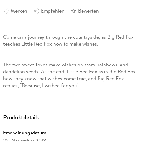
Merken
Empfehlen
Bewerten
Come on a journey through the countryside, as Big Red Fox
teaches Little Red Fox how to make wishes.
The two sweet foxes make wishes on stars, rainbows, and
dandelion seeds. At the end, Little Red Fox asks Big Red Fox
how they know that wishes come true, and Big Red Fox
replies, "Because, I wished for you".
This is a dreamy children's story with delightful watercolour
illustrations, and a heartwarming ending that will leave
Produktdetails
children feeling wanted, loved and cherished, How to Make a
Wish is perfect bedtime reading for your little cubs.
Erscheinungsdatum
25. November 2018