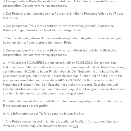
Der gebundene Preis dieses Artikels wird nach Ablauf des auf der Artikelseite
4
dargestellten Datums vom Verlag angehoben.
Der Preisvergleich bezieht sich auf die unverbindliche Preisempfehlung (UVP) des
5
Herstellers.
Der gebundene Preis dieses Artikels wurde vom Verlag gesenkt. Angaben zu
6
Preissenkungen beziehen sich auf den vorherigen Preis.
Die Preisbindung dieses Artikels wurde aufgehoben. Angaben zu Preissenkungen
7
beziehen sich auf den letzten gebundenen Preis.
Der gebundene Preis dieses Artikels wird nach Ablauf des auf der Artikelseite
8
dargestellten Datums vom Verlag angehoben.
Ihr Gutschein SOMMER13 gilt bis einschließlich 10.08.2026. Sie können den
12
Gutschein ausschließlich online einlösen unter www.hugendubel.de. Keine Bestellung
zur Abholung mit Zahlung in der Filiale möglich. Der Gutschein ist nicht gültig für
gesetzlich preisgebundene Artikel (deutschsprachige Bücher und eBooks) sowie für
preisgebundene Kalender, tolino shine (4016621130466), tolino select und das
Hugendubel Hörbuch Abo. Der Gutschein ist nicht mit anderen Gutscheinen und
Geschenkkarten kombinierbar. Eine Barauszahlung ist nicht möglich. Ein Weiterverkauf
und der Handel des Gutscheincodes sind nicht gestattet.
Leider können wir die Echtheit der Kundenbewertung aufgrund der großen Zahl an
15
Einzelbewertungen nicht prüfen.
Alle Informationen zur Tiefpreisgarantie finden Sie
hier
16
Alle Preise verstehen sich inkl. der gesetzlichen MwSt. Informationen über den
*
Versand und anfallende Versandkosten finden Sie
hier