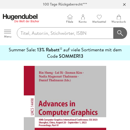
100 Tage Rückgaberecht***
Abholung in über 100 Filialen
Filiale
Konto
Merkzettel
Warenkorb
Hugendubel
Menu
Summer Sale:
13% Rabatt
auf viele Sortimente mit dem
12
mehr
Code
SOMMER13
erfahren