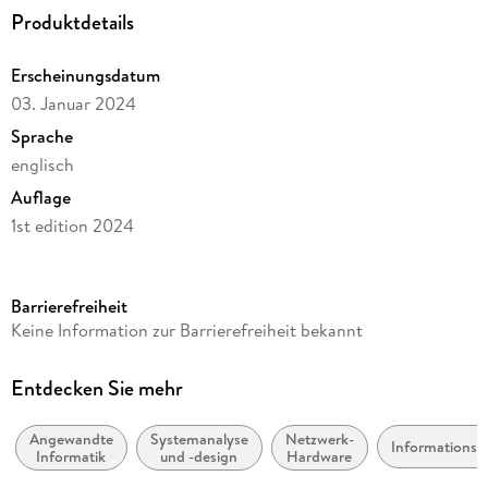
Produktdetails
Erscheinungsdatum
03. Januar 2024
Sprache
englisch
Auflage
1st edition 2024
Seitenanzahl
416
Barrierefreiheit
Reihe
Keine Information zur Barrierefreiheit bekannt
Springer Nature Proceedings Computer Science
Herausgegeben von
Entdecken Sie mehr
Bin Sheng, Lei Bi, Jinman Kim, Nadia Magnenat-Thalmann,
Daniel Thalmann
Angewandte
Systemanalyse
Netzwerk-
Informationst
Informatik
und -design
Hardware
Verlag/Hersteller