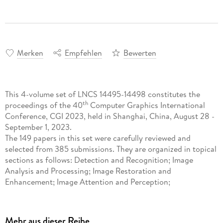
Merken
Empfehlen
Bewerten
This 4-volume set of LNCS 14495-14498 constitutes the
th
proceedings of the 40
Computer Graphics International
Conference, CGI 2023, held in Shanghai, China, August 28 -
September 1, 2023.
The 149 papers in this set were carefully reviewed and
selected from 385 submissions. They are organized in topical
sections as follows: Detection and Recognition; Image
Analysis and Processing; Image Restoration and
Enhancement; Image Attention and Perception;
Reconstruction; Rendering and Animation; Synthesis and
Generation; Visual Analytics and Modeling; Graphics and
AR/VR; Medical Imaging and Robotics; Theoretical Analysis;
Mehr aus dieser Reihe