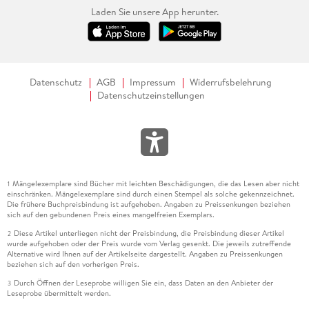
Laden Sie unsere App herunter.
Datenschutz
AGB
Impressum
Widerrufsbelehrung
Datenschutzeinstellungen
Mängelexemplare sind Bücher mit leichten Beschädigungen, die das Lesen aber nicht
1
einschränken. Mängelexemplare sind durch einen Stempel als solche gekennzeichnet.
Die frühere Buchpreisbindung ist aufgehoben. Angaben zu Preissenkungen beziehen
sich auf den gebundenen Preis eines mangelfreien Exemplars.
Diese Artikel unterliegen nicht der Preisbindung, die Preisbindung dieser Artikel
2
wurde aufgehoben oder der Preis wurde vom Verlag gesenkt. Die jeweils zutreffende
Alternative wird Ihnen auf der Artikelseite dargestellt. Angaben zu Preissenkungen
beziehen sich auf den vorherigen Preis.
Durch Öffnen der Leseprobe willigen Sie ein, dass Daten an den Anbieter der
3
Leseprobe übermittelt werden.