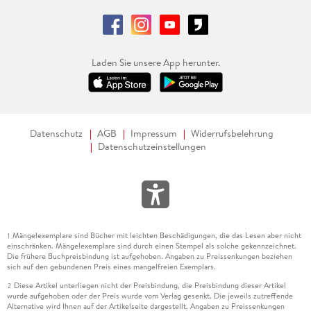
Laden Sie unsere App herunter.
Datenschutz
AGB
Impressum
Widerrufsbelehrung
Datenschutzeinstellungen
Mängelexemplare sind Bücher mit leichten Beschädigungen, die das Lesen aber nicht
1
einschränken. Mängelexemplare sind durch einen Stempel als solche gekennzeichnet.
Die frühere Buchpreisbindung ist aufgehoben. Angaben zu Preissenkungen beziehen
sich auf den gebundenen Preis eines mangelfreien Exemplars.
Diese Artikel unterliegen nicht der Preisbindung, die Preisbindung dieser Artikel
2
wurde aufgehoben oder der Preis wurde vom Verlag gesenkt. Die jeweils zutreffende
Alternative wird Ihnen auf der Artikelseite dargestellt. Angaben zu Preissenkungen