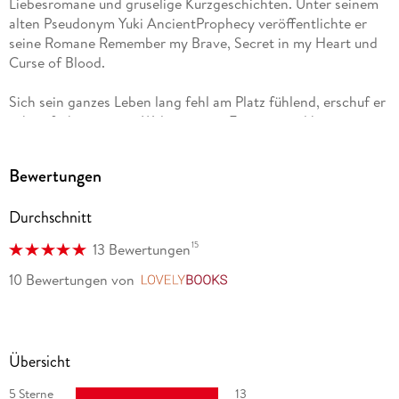
Liebesromane und gruselige Kurzgeschichten. Unter seinem
alten Pseudonym Yuki AncientProphecy veröffentlichte er
seine Romane Remember my Brave, Secret in my Heart und
Curse of Blood.
Sich sein ganzes Leben lang fehl am Platz fühlend, erschuf er
schon früh eine neue Welt in seiner Fantasie und begann mit
17 Jahren diese zu Papier zu bringen.
Bewertungen
Seine Vorliebe für das Mittelalter treibt ihn nicht nur
regelmäßig auf mittelalterliche Märkte und Feste, sondern
Durchschnitt
spielt auch eine große Rolle in all seinen Geschichten.
15
13 Bewertungen
Wenn ihm mal die Worte fehlen, holt er sich an seinem
Klavier neue Inspiration oder streift mit seiner Kamera durch
10 Bewertungen
von
LovelyBooks
die Wälder seiner Wahlheimat Hildesheim.
Doch noch mehr als dichte grüne Wälder, liebt Akela das
Meer und weiße Sandstrände. Verreisen ist eine seiner
Übersicht
großen Leidenschaften, auch wenn ihm seine zwei Katzen
5 Sterne
13
dabei immer fürchterlich fehlen und böse angucken, sobald