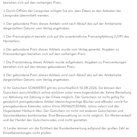
beziehen sich auf den vorherigen Preis.
Durch Öffnen der Leseprobe willigen Sie ein, dass Daten an den Anbieter der
3
Leseprobe übermittelt werden.
Der gebundene Preis dieses Artikels wird nach Ablauf des auf der Artikelseite
4
dargestellten Datums vom Verlag angehoben.
Der Preisvergleich bezieht sich auf die unverbindliche Preisempfehlung (UVP) des
5
Herstellers.
Der gebundene Preis dieses Artikels wurde vom Verlag gesenkt. Angaben zu
6
Preissenkungen beziehen sich auf den vorherigen Preis.
Die Preisbindung dieses Artikels wurde aufgehoben. Angaben zu Preissenkungen
7
beziehen sich auf den letzten gebundenen Preis.
Der gebundene Preis dieses Artikels wird nach Ablauf des auf der Artikelseite
8
dargestellten Datums vom Verlag angehoben.
Ihr Gutschein SOMMER13 gilt bis einschließlich 10.08.2026. Sie können den
12
Gutschein ausschließlich online einlösen unter www.hugendubel.de. Keine Bestellung
zur Abholung mit Zahlung in der Filiale möglich. Der Gutschein ist nicht gültig für
gesetzlich preisgebundene Artikel (deutschsprachige Bücher und eBooks) sowie für
preisgebundene Kalender, tolino shine (4016621130466), tolino select und das
Hugendubel Hörbuch Abo. Der Gutschein ist nicht mit anderen Gutscheinen und
Geschenkkarten kombinierbar. Eine Barauszahlung ist nicht möglich. Ein Weiterverkauf
und der Handel des Gutscheincodes sind nicht gestattet.
Leider können wir die Echtheit der Kundenbewertung aufgrund der großen Zahl an
15
Einzelbewertungen nicht prüfen.