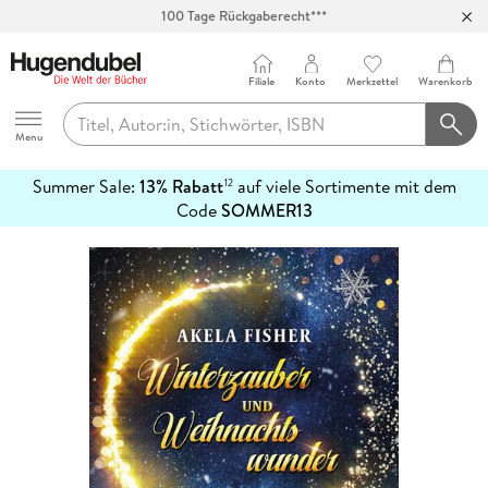
100 Tage Rückgaberecht***
Abholung in über 100 Filialen
Filiale
Konto
Merkzettel
Warenkorb
Hugendubel
Menu
Summer Sale:
13% Rabatt
auf viele Sortimente mit dem
12
mehr
Code
SOMMER13
erfahren