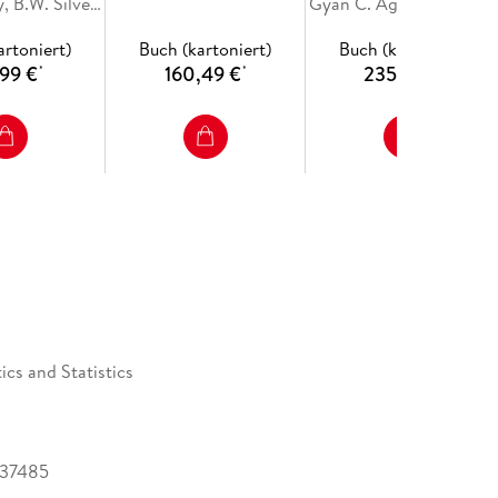
J.O. Ramsay, B.W. Silverman
Gyan C. Agarwal, Branislav Kis
artoniert)
Buch (kartoniert)
Buch (kartoniert)
,99 €
160,49 €
235,49 €
*
*
*
cs and Statistics
237485