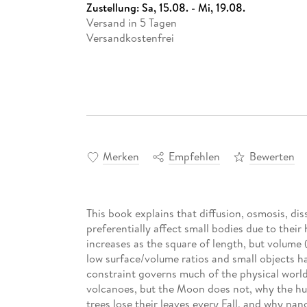
Zustellung:
Sa, 15.08. - Mi, 19.08.
Versand in 5 Tagen
Versandkostenfrei
Merken
Empfehlen
Bewerten
This book explains that diffusion, osmosis, dis
preferentially affect small bodies due to their
increases as the square of length, but volume 
low surface/volume ratios and small objects ha
constraint governs much of the physical world.
volcanoes, but the Moon does not, why the h
trees lose their leaves every Fall, and why nan