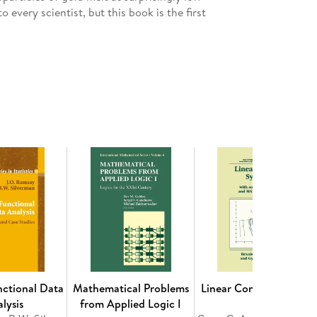
every scientist, but this book is the first
ry. - Middle School Math. - Asteroids, Moons,
 - Geometry of Life. - Biochemistry. - Chemical
nctional Data
Mathematical Problems
Linear Control Systems
lysis
from Applied Logic I