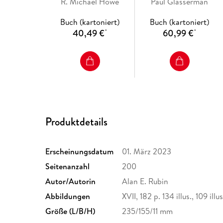
R. Michael Howe
Paul Glasserman
Buch (kartoniert)
Buch (kartoniert)
40,49 €
60,99 €
*
*
Produktdetails
Erscheinungsdatum
01. März 2023
Seitenanzahl
200
Autor/Autorin
Alan E. Rubin
Abbildungen
XVII, 182 p. 134 illus., 109 illus
Größe (L/B/H)
235/155/11 mm