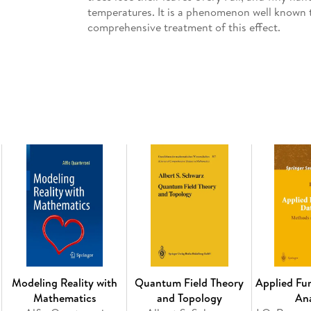
temperatures. It is a phenomenon well known to 
comprehensive treatment of this effect.
Inhaltsverzeichnis
Introduction. - A Truncated History of Geomet
Planets, and Meteorites. - Geologic Processes.
Reactions. - Ecology. - Manufacturing.
Modeling Reality with
Quantum Field Theory
Applied Fu
Mathematics
and Topology
Ana