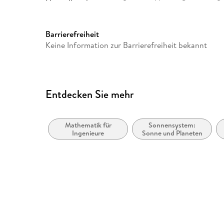
Herstelleradresse
Springer Nature Customer S
Europaplatz 3, 69115 Heidelb
ProductSafety@springernat
Barrierefreiheit
Keine Information zur Barrierefreiheit bekannt
Entdecken Sie mehr
Mathematik für
Sonnensystem:
Ingenieure
Sonne und Planeten