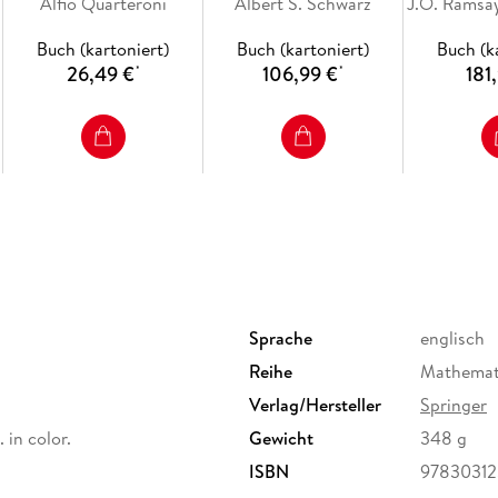
Alfio Quarteroni
Albert S. Schwarz
Buch (kartoniert)
Buch (kartoniert)
Buch (k
26,49 €
106,99 €
181
*
*
Sprache
englisch
Reihe
Mathemati
Verlag/Hersteller
Springer
. in color.
Gewicht
348 g
ISBN
9783031