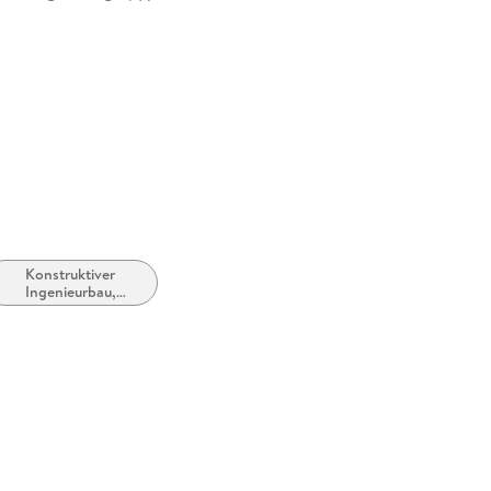
ervice Center GmbH,
erg,
ure.com
Konstruktiver
Ingenieurbau,
Baustatik