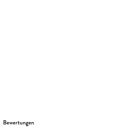
ISBN
9783831780426
Herstelleradresse
Reise Know-How Verlag Peter Rump GmbH, Osnabrücker Str.
79, 33649 Bielefeld, info@reise-know-how.de
Bewertungen