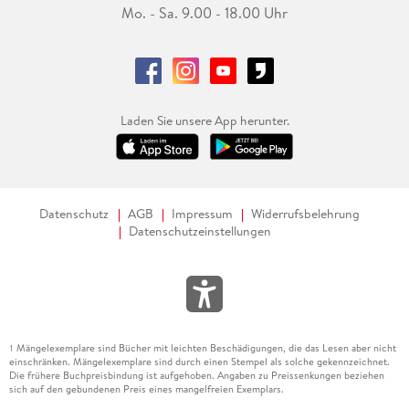
Mo. - Sa. 9.00 - 18.00 Uhr
Laden Sie unsere App herunter.
Datenschutz
AGB
Impressum
Widerrufsbelehrung
Datenschutzeinstellungen
Mängelexemplare sind Bücher mit leichten Beschädigungen, die das Lesen aber nicht
1
einschränken. Mängelexemplare sind durch einen Stempel als solche gekennzeichnet.
Die frühere Buchpreisbindung ist aufgehoben. Angaben zu Preissenkungen beziehen
sich auf den gebundenen Preis eines mangelfreien Exemplars.