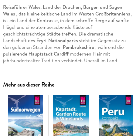
Reiseführer Wales: Land der Drachen, Burgen und Sagen
Wales
, das kleine keltische Land im Westen
Großbritanniens
,
ist ein Land der Kontraste, in dem schroffe Berge auf sanfte
Hügel und eine atemberaubende Küste auf
geschichtsträchtige Städte treffen. Die dramatische
Landschaft des
Eryri-Nationalparks
steht im Gegensatz zu
den goldenen Stränden von
Pembrokeshire
, während die
pulsierende Hauptstadt
Cardiff
modernen Flair mit
jahrhundertealter Tradition verbindet. Überall im Land
zeugen zweisprachige Schilder und der allgegenwärtige rote
Drache von einer eigenständigen, lebendigen Kultur, die
darauf wartet, entdeckt zu werden.
Mehr aus dieser Reihe
Das steckt in unserem Reiseführer Wales:
Übersichtsseiten mit Beschreibungen aller Regionen:
Eryri
(Snowdonia) und Merioneth, Môn, Ll n, Caernarfon und
Bangor, der Nordosten, Powys und Brecon Beacons, der
Südwesten und der Südosten mit Cardiff
Praktische Reisetipps von A-Z