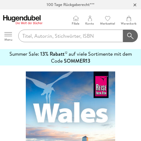
100 Tage Rückgaberecht***
Abholung in über 100 Filialen
Filiale
Konto
Merkzettel
Warenkorb
Hugendubel
Menu
Summer Sale:
13% Rabatt
auf viele Sortimente mit dem
12
mehr
Code
SOMMER13
erfahren