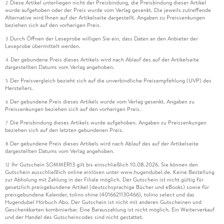
Diese Artikel unterliegen nicht der Preisbindung, die Preisbindung dieser Artikel
2
wurde aufgehoben oder der Preis wurde vom Verlag gesenkt. Die jeweils zutreffende
Alternative wird Ihnen auf der Artikelseite dargestellt. Angaben zu Preissenkungen
beziehen sich auf den vorherigen Preis.
Durch Öffnen der Leseprobe willigen Sie ein, dass Daten an den Anbieter der
3
Leseprobe übermittelt werden.
Der gebundene Preis dieses Artikels wird nach Ablauf des auf der Artikelseite
4
dargestellten Datums vom Verlag angehoben.
Der Preisvergleich bezieht sich auf die unverbindliche Preisempfehlung (UVP) des
5
Herstellers.
Der gebundene Preis dieses Artikels wurde vom Verlag gesenkt. Angaben zu
6
Preissenkungen beziehen sich auf den vorherigen Preis.
Die Preisbindung dieses Artikels wurde aufgehoben. Angaben zu Preissenkungen
7
beziehen sich auf den letzten gebundenen Preis.
Der gebundene Preis dieses Artikels wird nach Ablauf des auf der Artikelseite
8
dargestellten Datums vom Verlag angehoben.
Ihr Gutschein SOMMER13 gilt bis einschließlich 10.08.2026. Sie können den
12
Gutschein ausschließlich online einlösen unter www.hugendubel.de. Keine Bestellung
zur Abholung mit Zahlung in der Filiale möglich. Der Gutschein ist nicht gültig für
gesetzlich preisgebundene Artikel (deutschsprachige Bücher und eBooks) sowie für
preisgebundene Kalender, tolino shine (4016621130466), tolino select und das
Hugendubel Hörbuch Abo. Der Gutschein ist nicht mit anderen Gutscheinen und
Geschenkkarten kombinierbar. Eine Barauszahlung ist nicht möglich. Ein Weiterverkauf
und der Handel des Gutscheincodes sind nicht gestattet.