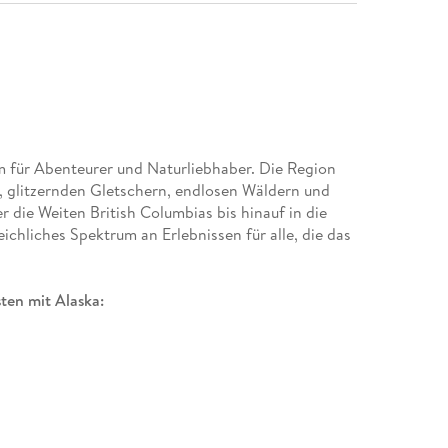
 für Abenteurer und Naturliebhaber. Die Region
 glitzernden Gletschern, endlosen Wäldern und
die Weiten British Columbias bis hinauf in die
eichliches Spektrum an Erlebnissen für alle, die das
ten mit Alaska:
ungen und persönliche Tipps
: Naturwunder, charmante Städte und kulturelle
ouver, Anchorage und weiteren Highlights
en zu Flügen, Mietwagen, Wohnmobilen und