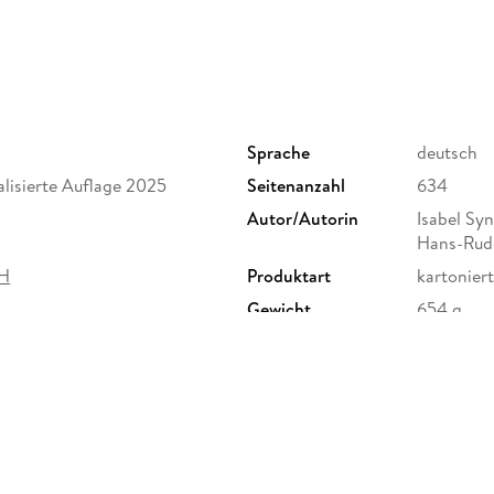
Sprache
deutsch
alisierte Auflage 2025
Seitenanzahl
634
Autor/Autorin
Isabel Sy
Hans-Rud
bH
Produktart
kartoniert
Gewicht
654 g
ISBN
9783896
 Hans-R. Grundmann GmbH,
w.de