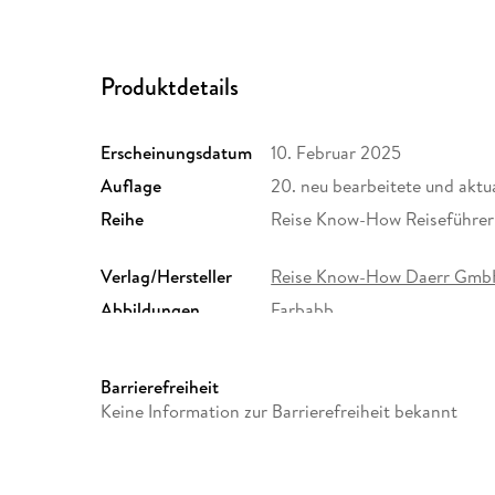
Produktdetails
Erscheinungsdatum
10. Februar 2025
Auflage
20. neu bearbeitete und aktu
Reihe
Reise Know-How Reiseführer
Verlag/Hersteller
Reise Know-How Daerr Gm
Abbildungen
Farbabb.
Größe (L/B/H)
178/120/27 mm
Herstelleradresse
Reise Know-How Verlag Dr.
Barrierefreiheit
Königstr. 43, 26180 Rastede,
Keine Information zur Barrierefreiheit bekannt
ulf.behrmann@reiseknowho