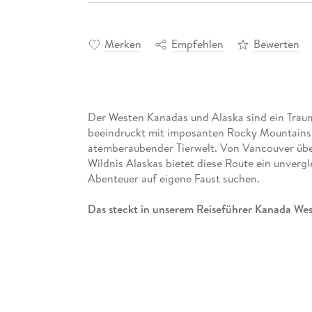
Merken
Empfehlen
Bewerten
Der Westen Kanadas und Alaska sind ein Traum
beeindruckt mit imposanten Rocky Mountains,
atemberaubender Tierwelt. Von Vancouver über 
Wildnis Alaskas bietet diese Route ein unvergl
Abenteuer auf eigene Faust suchen.
Das steckt in unserem Reiseführer Kanada Wes
- Echte Autorenbücher: Fundierte Reiseerfahr
- Alle wichtigen Sehenswürdigkeiten und Orte
Highlights
- Detaillierte Stadtführer: Mit Tipps zu Vanc
- Reisevorbereitung: Praktische Information