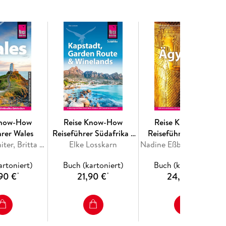
nd Nachteile von Pkw, Wohnmobil, Hotels und
adtrips durch British Columbia, Alberta und
en, Biking, Whale Watching und sogar Goldwaschen
nff und Jasper bis zum Denali National Park
 Nebenrouten und Highways wie den Cassiar und
, Klima und Hinweise zur besten Reisezeit
Know-How
Reise Know-How
Reise Know-How
hrer Wales
Reiseführer Südafrika -
Reiseführer Ägypten
Anna Regeniter, Britta Schulze-Thulin
Kapstadt, Garden Route
Elke Losskarn
Nadine Eßbach, Matthias Fabian, Wil Ton
& Winelands
decken.
artoniert)
Buch (kartoniert)
Buch (kartoniert)
90 €
21,90 €
24,90 €
*
*
*
n Deutschland produziert.