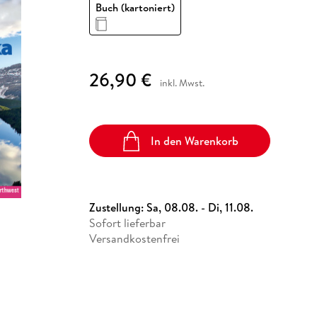
Fremdsprachige Bücher
Buch (kartoniert)
n Lernhilfen
 Jugendbücher
eiber
Hörbuch Downloads im Bundle
cher
 Vergleich
 Puzzlezubehör
Lernen
New Adult
STABILO
Taschenbücher
hilfen
hriller
 Backen
er
lender
Ratgeber
op
hriller
Romance
26,90 €
inkl. Mwst.
Sachbücher
precher:innen
Science Fiction
Fremdsprachige Bücher
In den Warenkorb
Zustellung:
Sa, 08.08. - Di, 11.08.
Sofort lieferbar
Versandkostenfrei