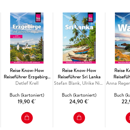
Unterkünften
- Die Wahl des richtigen Reisemittels: Vor- u
Campingplätzen samt Kostenvergleich
- Ein dichtes Routennetz: Empfehlungen für Ro
Alaska sowie Anfahrt aus Seattle
- Aktivitäten unterwegs: Wandern, Kanufahrt
- Alles zu National- und Provinzparks: Von Ba
- Spannende Nebenstrecken: Geheimtipps für
Klondike
- Übersichtskarten und Naturtipps: Geographie
- Herausnehmbarer Faltplan
Reise Know-How
Reise Know-How
Reise 
Reiseführer Erzgebirge
Reiseführer Sri Lanka
Reisefü
und Sächsisches
Detlef Krell
Stefan Blank, Ulrike Niederer, Rainer Krack
Vogtland
Mit dem Reise Know-How Verlag die Welt ent
Buch (kartoniert)
Buch (kartoniert)
Buch (k
19,90 €
24,90 €
22,
*
*
Alle Bücher und Landkarten werden regional i