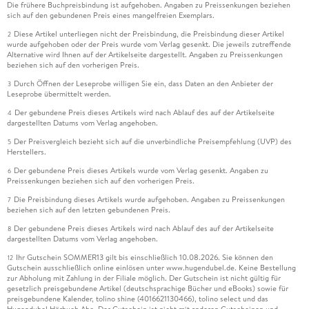
Die frühere Buchpreisbindung ist aufgehoben. Angaben zu Preissenkungen beziehen
sich auf den gebundenen Preis eines mangelfreien Exemplars.
Diese Artikel unterliegen nicht der Preisbindung, die Preisbindung dieser Artikel
2
wurde aufgehoben oder der Preis wurde vom Verlag gesenkt. Die jeweils zutreffende
Alternative wird Ihnen auf der Artikelseite dargestellt. Angaben zu Preissenkungen
beziehen sich auf den vorherigen Preis.
Durch Öffnen der Leseprobe willigen Sie ein, dass Daten an den Anbieter der
3
Leseprobe übermittelt werden.
Der gebundene Preis dieses Artikels wird nach Ablauf des auf der Artikelseite
4
dargestellten Datums vom Verlag angehoben.
Der Preisvergleich bezieht sich auf die unverbindliche Preisempfehlung (UVP) des
5
Herstellers.
Der gebundene Preis dieses Artikels wurde vom Verlag gesenkt. Angaben zu
6
Preissenkungen beziehen sich auf den vorherigen Preis.
Die Preisbindung dieses Artikels wurde aufgehoben. Angaben zu Preissenkungen
7
beziehen sich auf den letzten gebundenen Preis.
Der gebundene Preis dieses Artikels wird nach Ablauf des auf der Artikelseite
8
dargestellten Datums vom Verlag angehoben.
Ihr Gutschein SOMMER13 gilt bis einschließlich 10.08.2026. Sie können den
12
Gutschein ausschließlich online einlösen unter www.hugendubel.de. Keine Bestellung
zur Abholung mit Zahlung in der Filiale möglich. Der Gutschein ist nicht gültig für
gesetzlich preisgebundene Artikel (deutschsprachige Bücher und eBooks) sowie für
preisgebundene Kalender, tolino shine (4016621130466), tolino select und das