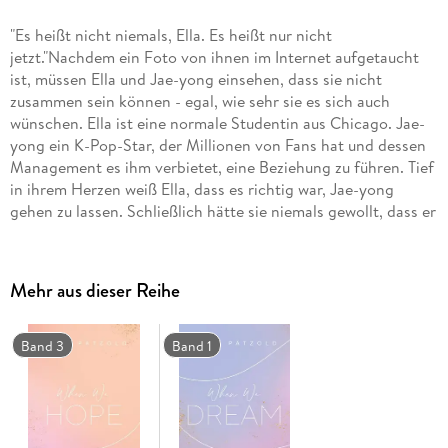
"Es heißt nicht niemals, Ella. Es heißt nur nicht
jetzt."Nachdem ein Foto von ihnen im Internet aufgetaucht
ist, müssen Ella und Jae-yong einsehen, dass sie nicht
zusammen sein können - egal, wie sehr sie es sich auch
wünschen. Ella ist eine normale Studentin aus Chicago. Jae-
yong ein K-Pop-Star, der Millionen von Fans hat und dessen
Management es ihm verbietet, eine Beziehung zu führen. Tief
in ihrem Herzen weiß Ella, dass es richtig war, Jae-yong
gehen zu lassen. Schließlich hätte sie niemals gewollt, dass er
für sie seine Musikkarriere aufgibt. Und doch kann sie ihn
einfach nicht vergessen . . ."Anne Pätzold hat eine
zauberhafte Liebesgeschichte geschrieben, bei der sich die
Mehr aus dieser Reihe
Seiten wie ein Zuhause anfühlen." MONA KASTEN über
WHEN WE DREAM"Ella und Jae-yong werden immer einen
Platz in meinem Herzen haben - WHEN WE DREAM ist ein
Band 3
Band 1
absolutes New-Adult-Highlight." ZWISCHEN PRINZEN UND
BAD BOYSDie LOVE-NXT-Reihe von Anne Pätzold:1. When
We Dream2. When We Fall3. When We Hope