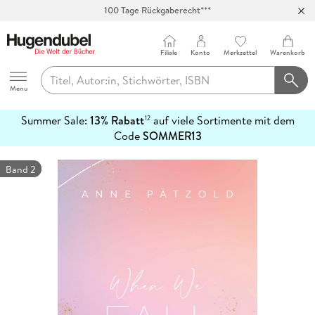
100 Tage Rückgaberecht***
Abholung in über 100 Filialen
Filiale
Konto
Merkzettel
Warenkorb
Hugendubel
Menu
Summer Sale:
13% Rabatt
auf viele Sortimente mit dem
12
mehr
Code
SOMMER13
erfahren
Band 2