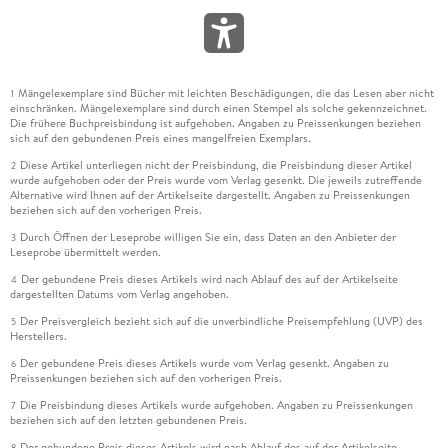
Mängelexemplare sind Bücher mit leichten Beschädigungen, die das Lesen aber nicht
1
einschränken. Mängelexemplare sind durch einen Stempel als solche gekennzeichnet.
Die frühere Buchpreisbindung ist aufgehoben. Angaben zu Preissenkungen beziehen
sich auf den gebundenen Preis eines mangelfreien Exemplars.
Diese Artikel unterliegen nicht der Preisbindung, die Preisbindung dieser Artikel
2
wurde aufgehoben oder der Preis wurde vom Verlag gesenkt. Die jeweils zutreffende
Alternative wird Ihnen auf der Artikelseite dargestellt. Angaben zu Preissenkungen
beziehen sich auf den vorherigen Preis.
Durch Öffnen der Leseprobe willigen Sie ein, dass Daten an den Anbieter der
3
Leseprobe übermittelt werden.
Der gebundene Preis dieses Artikels wird nach Ablauf des auf der Artikelseite
4
dargestellten Datums vom Verlag angehoben.
Der Preisvergleich bezieht sich auf die unverbindliche Preisempfehlung (UVP) des
5
Herstellers.
Der gebundene Preis dieses Artikels wurde vom Verlag gesenkt. Angaben zu
6
Preissenkungen beziehen sich auf den vorherigen Preis.
Die Preisbindung dieses Artikels wurde aufgehoben. Angaben zu Preissenkungen
7
beziehen sich auf den letzten gebundenen Preis.
Der gebundene Preis dieses Artikels wird nach Ablauf des auf der Artikelseite
8