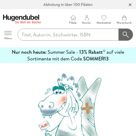
Abholung in über 100 Filialen
Filiale
Konto
Merkzettel
Warenkorb
Hugendubel
Menu
Nur noch heute:
Summer Sale -
13% Rabatt
auf viele
12
mehr
Sortimente mit dem Code
SOMMER13
erfahren