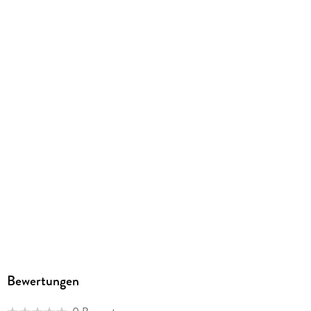
ISBN
9783384405999
Herstelleradresse
tredition GmbH, Heinz-Beusen-Stieg 5, 22926 Ahrensburg,
gpsr@tredition.com
Bewertungen