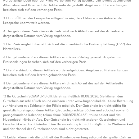
wurde aufgehoben oder der Preis wurde vom Verlag gesenkt. Die jeweils zutreffende
Alternative wird Ihnen auf der Artikelseite dargestellt. Angaben zu Preissenkungen
beziehen sich auf den vorherigen Preis.
Durch Öffnen der Leseprobe willigen Sie ein, dass Daten an den Anbieter der
3
Leseprobe übermittelt werden.
Der gebundene Preis dieses Artikels wird nach Ablauf des auf der Artikelseite
4
dargestellten Datums vom Verlag angehoben.
Der Preisvergleich bezieht sich auf die unverbindliche Preisempfehlung (UVP) des
5
Herstellers.
Der gebundene Preis dieses Artikels wurde vom Verlag gesenkt. Angaben zu
6
Preissenkungen beziehen sich auf den vorherigen Preis.
Die Preisbindung dieses Artikels wurde aufgehoben. Angaben zu Preissenkungen
7
beziehen sich auf den letzten gebundenen Preis.
Der gebundene Preis dieses Artikels wird nach Ablauf des auf der Artikelseite
8
dargestellten Datums vom Verlag angehoben.
Ihr Gutschein SOMMER13 gilt bis einschließlich 10.08.2026. Sie können den
12
Gutschein ausschließlich online einlösen unter www.hugendubel.de. Keine Bestellung
zur Abholung mit Zahlung in der Filiale möglich. Der Gutschein ist nicht gültig für
gesetzlich preisgebundene Artikel (deutschsprachige Bücher und eBooks) sowie für
preisgebundene Kalender, tolino shine (4016621130466), tolino select und das
Hugendubel Hörbuch Abo. Der Gutschein ist nicht mit anderen Gutscheinen und
Geschenkkarten kombinierbar. Eine Barauszahlung ist nicht möglich. Ein Weiterverkauf
und der Handel des Gutscheincodes sind nicht gestattet.
Leider können wir die Echtheit der Kundenbewertung aufgrund der großen Zahl an
15