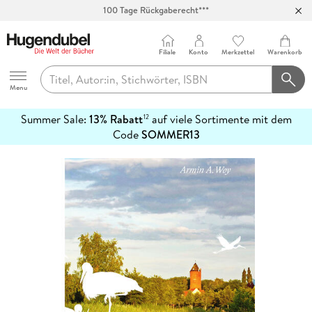
100 Tage Rückgaberecht***
Abholung in über 100 Filialen
Filiale
Konto
Merkzettel
Warenkorb
Hugendubel
Menu
Summer Sale:
13% Rabatt
auf viele Sortimente mit dem
12
mehr
Code
SOMMER13
erfahren