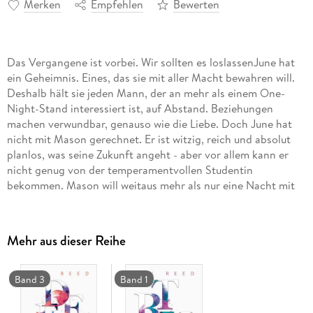
Merken
Empfehlen
Bewerten
Das Vergangene ist vorbei. Wir sollten es loslassenJune hat
ein Geheimnis. Eines, das sie mit aller Macht bewahren will.
Deshalb hält sie jeden Mann, der an mehr als einem One-
Night-Stand interessiert ist, auf Abstand. Beziehungen
machen verwundbar, genauso wie die Liebe. Doch June hat
nicht mit Mason gerechnet. Er ist witzig, reich und absolut
planlos, was seine Zukunft angeht - aber vor allem kann er
nicht genug von der temperamentvollen Studentin
bekommen. Mason will weitaus mehr als nur eine Nacht mit
ihr. Und June fragt sich das erste Mal, was passieren würde,
wenn sie ihre Mauern einreißt . . ."Madly fesselt durch
willensstarke Charaktere und eine mitreißende Geschichte.
Mehr aus dieser Reihe
Es geht um große Gefühle, tiefe Freundschaft und die
Schwierigkeit, sich selbst zu akzeptieren." ANNA VON
INK_OF_BOOKSBand 2 der IN-LOVE-Trilogie von
Band 3
Band 1
Erfolgsautorin und Leser-Liebling Ava Reed