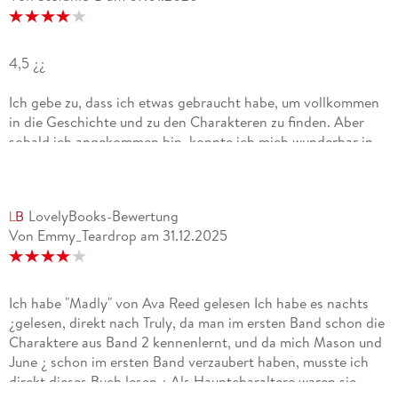
4,5 ¿¿
Ich gebe zu, dass ich etwas gebraucht habe, um vollkommen
in die Geschichte und zu den Charakteren zu finden. Aber
sobald ich angekommen bin, konnte ich mich wunderbar in
der Story fallen lassen. Die beiden Protagonisten sind toll
beschrieben und auch mit dem ganz Umfeld - und mit den
Nebencharakteren - macht das Buch super viel Spaß zu lesen.
LovelyBooks-Bewertung
Es enthält sowohl leichte Momente und Humor, als auch
Von Emmy_Teardrop
am
31.12.2025
romantische Szenen und tiefgründige Aspekte. Toll fand ich
dabei auch, dass kein übermäßiges Drama aufgebaut wurde,
sondern die Charaktere selbst zu sich und ihren Gefühlen
stehen - oder dies lernen - und man ihren Charakter
Ich habe "Madly" von Ava Reed gelesen Ich habe es nachts
kennenlernen kann. Dazu ist das Buch in einem schönen
¿gelesen, direkt nach Truly, da man im ersten Band schon die
flüssigen Schreibstil geschrieben.
Charaktere aus Band 2 kennenlernt, und da mich Mason und
June ¿ schon im ersten Band verzaubert haben, musste ich
direkt dieses Buch lesen ¿ Als Hauptcharaltere waren sie