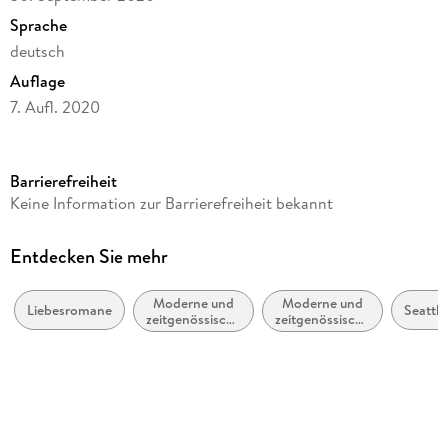
Sprache
deutsch
Auflage
7. Aufl. 2020
Seitenanzahl
413
Barrierefreiheit
Altersempfehlung
Keine Information zur Barrierefreiheit bekannt
ab 16 Jahre
Reihe
Entdecken Sie mehr
In Love (Ava Reed), 2
Moderne und
Moderne und
Autor/Autorin
Liebesromane
Seattle
zeitgenössische
zeitgenössische
Ava Reed
Belletristik:
Liebesromane /
allgemein und
Romance
Verlag/Hersteller
literarisch
LYX
Originalsprache
deutsch