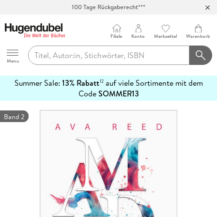
100 Tage Rückgaberecht***
Abholung in über 100 Filialen
Filiale
Konto
Merkzettel
Warenkorb
Hugendubel
Menu
Summer Sale:
13% Rabatt
auf viele Sortimente mit dem
12
mehr
Code
SOMMER13
erfahren
Band 2