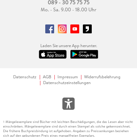
089 - 30 75 75 75
Mo. - Sa. 9.00 - 18.00 Uhr
Laden Sie unsere App herunter.
Datenschutz
AGB
Impressum
Widerrufsbelehrung
Datenschutzeinstellungen
Mängelexemplare sind Bücher mit leichten Beschädigungen, die das Lesen aber nicht
1
einschränken. Mängelexemplare sind durch einen Stempel als solche gekennzeichnet.
Die frühere Buchpreisbindung ist aufgehoben. Angaben zu Preissenkungen beziehen
sich auf den gebundenen Preis eines mangelfreien Exemplars.