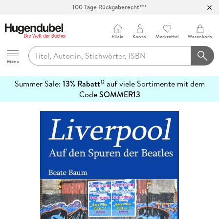
100 Tage Rückgaberecht***
Abholung in über 100 Filialen
Filiale
Konto
Merkzettel
Warenkorb
Hugendubel
Menu
Summer Sale:
13% Rabatt
auf viele Sortimente mit dem
12
mehr
Code
SOMMER13
erfahren