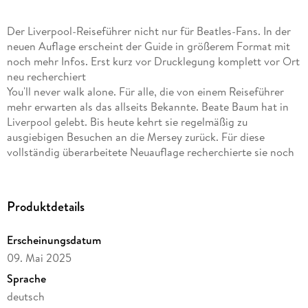
Der Liverpool-Reiseführer nicht nur für Beatles-Fans. In der
neuen Auflage erscheint der Guide in größerem Format mit
noch mehr Infos. Erst kurz vor Drucklegung komplett vor Ort
neu recherchiert
You'll never walk alone. Für alle, die von einem Reiseführer
mehr erwarten als das allseits Bekannte. Beate Baum hat in
Liverpool gelebt. Bis heute kehrt sie regelmäßig zu
ausgiebigen Besuchen an die Mersey zurück. Für diese
vollständig überarbeitete Neuauflage recherchierte sie noch
einmal von Grund auf vor Ort. Entsprechend gibt es
brandaktuelle Übernachtungs- und Ausgehtipps, Insider-
Empfehlungen für echte Erlebnisse und Hinweise für
Produktdetails
Shopping abseits des Mainstreams. Mit ausdrucksstarken
Schwarz-weiß-Fotos sowie vier Karten als Orientierungshilfe.
Erscheinungsdatum
09. Mai 2025
Sprache
deutsch