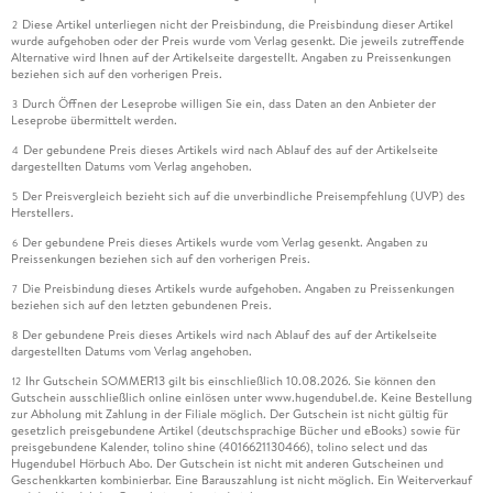
Diese Artikel unterliegen nicht der Preisbindung, die Preisbindung dieser Artikel
2
wurde aufgehoben oder der Preis wurde vom Verlag gesenkt. Die jeweils zutreffende
Alternative wird Ihnen auf der Artikelseite dargestellt. Angaben zu Preissenkungen
beziehen sich auf den vorherigen Preis.
Durch Öffnen der Leseprobe willigen Sie ein, dass Daten an den Anbieter der
3
Leseprobe übermittelt werden.
Der gebundene Preis dieses Artikels wird nach Ablauf des auf der Artikelseite
4
dargestellten Datums vom Verlag angehoben.
Der Preisvergleich bezieht sich auf die unverbindliche Preisempfehlung (UVP) des
5
Herstellers.
Der gebundene Preis dieses Artikels wurde vom Verlag gesenkt. Angaben zu
6
Preissenkungen beziehen sich auf den vorherigen Preis.
Die Preisbindung dieses Artikels wurde aufgehoben. Angaben zu Preissenkungen
7
beziehen sich auf den letzten gebundenen Preis.
Der gebundene Preis dieses Artikels wird nach Ablauf des auf der Artikelseite
8
dargestellten Datums vom Verlag angehoben.
Ihr Gutschein SOMMER13 gilt bis einschließlich 10.08.2026. Sie können den
12
Gutschein ausschließlich online einlösen unter www.hugendubel.de. Keine Bestellung
zur Abholung mit Zahlung in der Filiale möglich. Der Gutschein ist nicht gültig für
gesetzlich preisgebundene Artikel (deutschsprachige Bücher und eBooks) sowie für
preisgebundene Kalender, tolino shine (4016621130466), tolino select und das
Hugendubel Hörbuch Abo. Der Gutschein ist nicht mit anderen Gutscheinen und
Geschenkkarten kombinierbar. Eine Barauszahlung ist nicht möglich. Ein Weiterverkauf