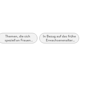
Themen, die sich
In Bezug auf das frühe
speziell an Frauen
Erwachsenenalter
und/oder Mädchen
(New Adult)
richten