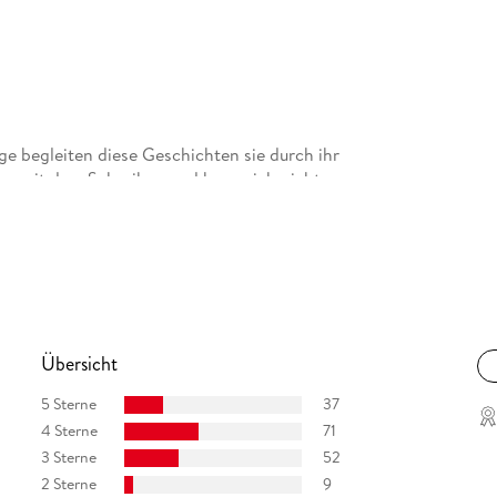
e begleiten diese Geschichten sie durch ihr
ger mit dem Schreiben und kann sich nicht
Übersicht
5 Sterne
37
4 Sterne
71
3 Sterne
52
2 Sterne
9