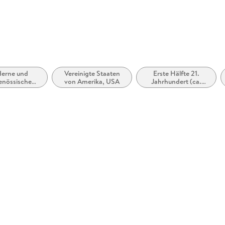
erne und
Vereinigte Staaten
Erste Hälfte 21.
enössische
von Amerika, USA
Jahrhundert (ca.
esromane /
2000 bis ca. 2050)
omance