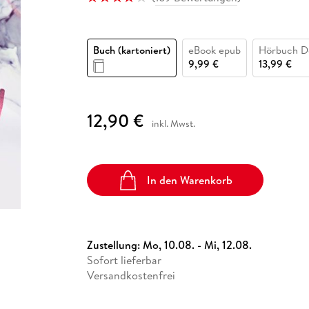
Fremdsprachige Bücher
n Lernhilfen
 Jugendbücher
eiber
Hörbuch Downloads im Bundle
cher
 Vergleich
 Puzzlezubehör
Lernen
New Adult
STABILO
Taschenbücher
hilfen
hriller
 Backen
er
lender
Ratgeber
Buch (kartoniert)
eBook epub
Hörbuch D
op
hriller
Romance
9,99 €
13,99 €
Sachbücher
precher:innen
Science Fiction
12,90 €
inkl. Mwst.
Fremdsprachige Bücher
In den Warenkorb
Zustellung:
Mo, 10.08. - Mi, 12.08.
Sofort lieferbar
Versandkostenfrei