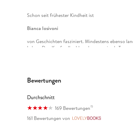
Schon seit frühester Kindheit ist
Bianca Iosivoni
von Geschichten fasziniert. Mindestens ebenso lang
Leben. Den Kopf voller Ideen begann sie als Teena
vorstellen, je wieder damit aufzuhören.
Bewertungen
Durchschnitt
15
169 Bewertungen
161 Bewertungen
von
LovelyBooks