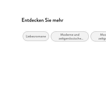
Entdecken Sie mehr
Moderne und
Mod
Liebesromane
zeitgenössische
zeitg
Belletristik: allgemein
Lieb
und literarisch
R