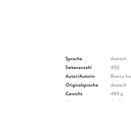
Sprache
deutsch
Seitenanzahl
400
3
Autor/Autorin
Bianca Ios
Originalsprache
deutsch
Gewicht
489 g
Sonstiges
Großforma
Herstelleradresse
Bastei Lü
produktsi