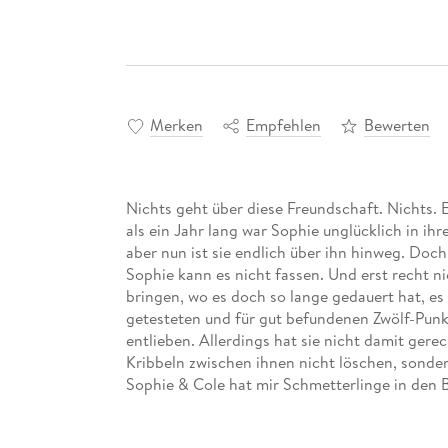
Merken
Empfehlen
Bewerten
Nichts geht über diese Freundschaft. Nichts. 
als ein Jahr lang war Sophie unglücklich in i
aber nun ist sie endlich über ihn hinweg. Doch
Sophie kann es nicht fassen. Und erst recht ni
bringen, wo es doch so lange gedauert hat, es z
getesteten und für gut befundenen Zwölf-Punkt
entlieben. Allerdings hat sie nicht damit gere
Kribbeln zwischen ihnen nicht löschen, sonder
Sophie & Cole hat mir Schmetterlinge in den B
absolutes Herzensbuch." MARIESLITERATU
SPIEGEL-Bestseller-Autorin Bianca Iosivoni:1. 