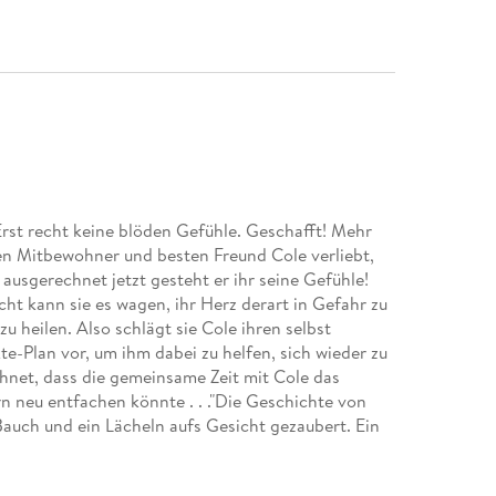
Erst recht keine blöden Gefühle. Geschafft! Mehr
hren Mitbewohner und besten Freund Cole verliebt,
 ausgerechnet jetzt gesteht er ihr seine Gefühle!
cht kann sie es wagen, ihr Herz derart in Gefahr zu
u heilen. Also schlägt sie Cole ihren selbst
e-Plan vor, um ihm dabei zu helfen, sich wieder zu
chnet, dass die gemeinsame Zeit mit Cole das
n neu entfachen könnte . . ."Die Geschichte von
auch und ein Lächeln aufs Gesicht gezaubert. Ein
RDie WAS AUCH IMMER GESCHIEHT-Reihe von
Finding Back to Us2. Feeling Close to You3.