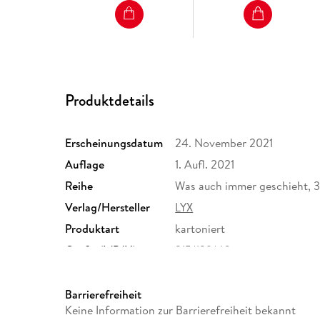
Produktdetails
Erscheinungsdatum
24. November 2021
Auflage
1. Aufl. 2021
Reihe
Was auch immer geschieht, 
Verlag/Hersteller
LYX
Produktart
kartoniert
Größe (L/B/H)
215/139/40 mm
ISBN
9783736316539
Barrierefreiheit
Keine Information zur Barrierefreiheit bekannt