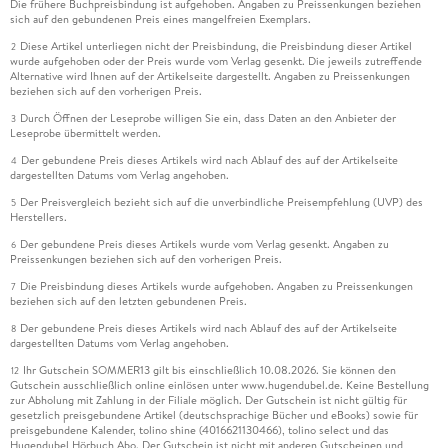
Die frühere Buchpreisbindung ist aufgehoben. Angaben zu Preissenkungen beziehen
sich auf den gebundenen Preis eines mangelfreien Exemplars.
Diese Artikel unterliegen nicht der Preisbindung, die Preisbindung dieser Artikel
2
wurde aufgehoben oder der Preis wurde vom Verlag gesenkt. Die jeweils zutreffende
Alternative wird Ihnen auf der Artikelseite dargestellt. Angaben zu Preissenkungen
beziehen sich auf den vorherigen Preis.
Durch Öffnen der Leseprobe willigen Sie ein, dass Daten an den Anbieter der
3
Leseprobe übermittelt werden.
Der gebundene Preis dieses Artikels wird nach Ablauf des auf der Artikelseite
4
dargestellten Datums vom Verlag angehoben.
Der Preisvergleich bezieht sich auf die unverbindliche Preisempfehlung (UVP) des
5
Herstellers.
Der gebundene Preis dieses Artikels wurde vom Verlag gesenkt. Angaben zu
6
Preissenkungen beziehen sich auf den vorherigen Preis.
Die Preisbindung dieses Artikels wurde aufgehoben. Angaben zu Preissenkungen
7
beziehen sich auf den letzten gebundenen Preis.
Der gebundene Preis dieses Artikels wird nach Ablauf des auf der Artikelseite
8
dargestellten Datums vom Verlag angehoben.
Ihr Gutschein SOMMER13 gilt bis einschließlich 10.08.2026. Sie können den
12
Gutschein ausschließlich online einlösen unter www.hugendubel.de. Keine Bestellung
zur Abholung mit Zahlung in der Filiale möglich. Der Gutschein ist nicht gültig für
gesetzlich preisgebundene Artikel (deutschsprachige Bücher und eBooks) sowie für
preisgebundene Kalender, tolino shine (4016621130466), tolino select und das
Hugendubel Hörbuch Abo. Der Gutschein ist nicht mit anderen Gutscheinen und