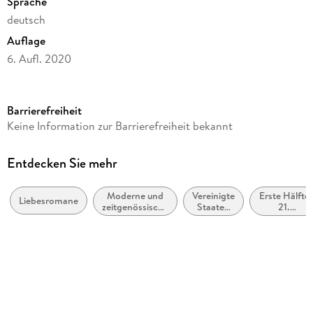
Sprache
deutsch
Auflage
6. Aufl. 2020
Seitenanzahl
441
Barrierefreiheit
Altersempfehlung
Keine Information zur Barrierefreiheit bekannt
ab 16 Jahre
Reihe
Entdecken Sie mehr
Was auch immer geschieht, 1
Moderne und
Vereinigte
Erste Hälfte
Autor/Autorin
Liebesromane
zeitgenössische
Staaten
21.
Bianca Iosivoni
Belletristik:
von
Jahrhundert
allgemein und
Amerika,
(ca. 2000
Verlag/Hersteller
literarisch
USA
bis ca.
2050)
LYX
Originalsprache
deutsch