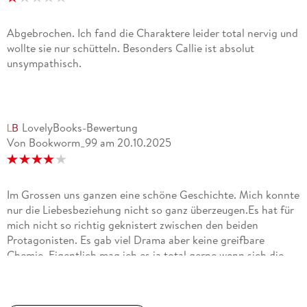
Abgebrochen. Ich fand die Charaktere leider total nervig und
wollte sie nur schütteln. Besonders Callie ist absolut
unsympathisch.
LovelyBooks-Bewertung
Von Bookworm_99
am
20.10.2025
Im Grossen uns ganzen eine schöne Geschichte. Mich konnte
nur die Liebesbeziehung nicht so ganz überzeugen.Es hat für
mich nicht so richtig geknistert zwischen den beiden
Protagonisten. Es gab viel Drama aber keine greifbare
Chemie. Eigentlich mag ich es ja total gerne wenn sich die
Protagonisten einen Schlagabtausch liefern, aber hier war er
irgendwie ein wenig einseitig. Keith hatte gute Sprüche auf
Lager, aber er wirkte oft ein bisschen arrogant und