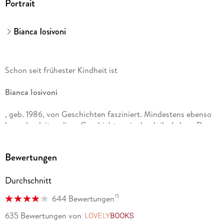
Portrait
Bianca Iosivoni
Schon seit frühester Kindheit ist
Bianca Iosivoni
, geb. 1986, von Geschichten fasziniert. Mindestens ebenso
lange begleiten diese Geschichten sie durch ihr Leben. Den
Kopf voller Ideen begann sie als Teenager mit dem Schreiben
und kann sich seither nicht vorstellen, je wieder damit
Bewertungen
aufzuhören.
Durchschnitt
15
644 Bewertungen
635 Bewertungen
von
LovelyBooks