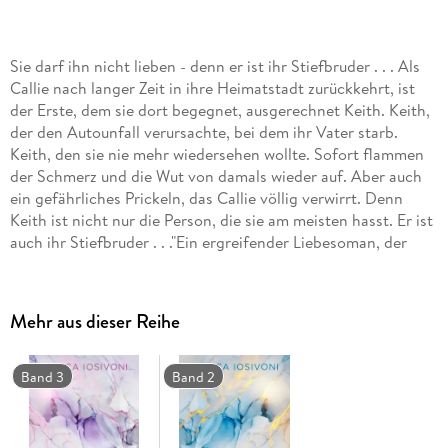
Sie darf ihn nicht lieben - denn er ist ihr Stiefbruder . . . Als
Callie nach langer Zeit in ihre Heimatstadt zurückkehrt, ist
der Erste, dem sie dort begegnet, ausgerechnet Keith. Keith,
der den Autounfall verursachte, bei dem ihr Vater starb.
Keith, den sie nie mehr wiedersehen wollte. Sofort flammen
der Schmerz und die Wut von damals wieder auf. Aber auch
ein gefährliches Prickeln, das Callie völlig verwirrt. Denn
Keith ist nicht nur die Person, die sie am meisten hasst. Er ist
auch ihr Stiefbruder . . ."Ein ergreifender Liebesoman, der
mich gepackt und berührt hat. Absolute Leseempfehlung."
ZAUBERHAFTE BÜCHERWELTENDie WAS-AUCH-IMMER-
GESCHIEHT-Reihe:1. Finding Back to Us (Callie & Keith)2.
Mehr aus dieser Reihe
Feeling Close to You (Parker & Teagan)FINDING BACK TO US
ist bereits 2016 unter dem Titel WAS AUCH IMMER
GESCHIEHT als Taschenbuch bei LYX erschienen.
Band 3
Band 2