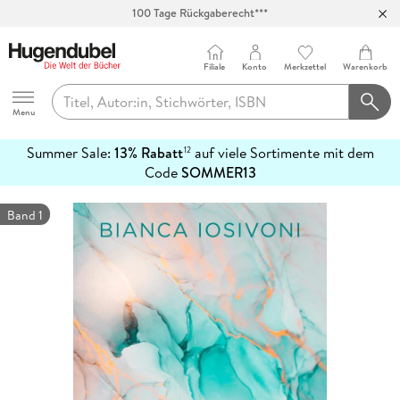
100 Tage Rückgaberecht***
Abholung in über 100 Filialen
Filiale
Konto
Merkzettel
Warenkorb
Hugendubel
Menu
Summer Sale:
13% Rabatt
auf viele Sortimente mit dem
12
mehr
Code
SOMMER13
erfahren
Band 1