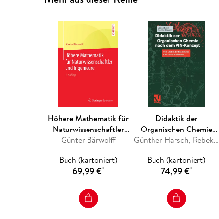
Höhere Mathematik für
Didaktik der
Naturwissenschaftler
Organischen Chemie
Günter Bärwolff
und Ingenieure
nach dem PIN-Konzept
Günther Harsch, Rebekka Heimann
Buch (kartoniert)
Buch (kartoniert)
69,99 €
74,99 €
*
*