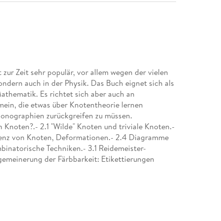
t zur Zeit sehr populär, vor allem wegen der vielen
ndern auch in der Physik. Das Buch eignet sich als
thematik. Es richtet sich aber auch an
ein, die etwas über Knotentheorie lernen
Monographien zurückgreifen zu müssen.
n Knoten?.- 2.1 "Wilde" Knoten und triviale Knoten.-
alenz von Knoten, Deformationen.- 2.4 Diagramme
binatorische Techniken.- 3.1 Reidemeister-
gemeinerung der Färbbarkeit: Etikettierungen
 Determinanten.- 3.5 Das Alexander-Polynom.- 4
möomorphismen.- 4.2 Die Klassifikation von
cht eines Knotens.- 4.4 Chirurgie auf Flächen.- 4.5
mzerlegungen.- 5 Algebraische Techniken.- 5.1
en.- 5.3 Die Konjugation und der