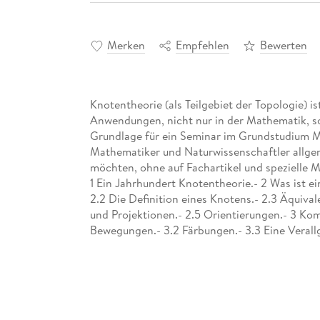
Merken
Empfehlen
Bewerten
Knotentheorie (als Teilgebiet der Topologie) is
Anwendungen, nicht nur in der Mathematik, so
Grundlage für ein Seminar im Grundstudium Ma
Mathematiker und Naturwissenschaftler allgem
möchten, ohne auf Fachartikel und spezielle 
1 Ein Jahrhundert Knotentheorie.- 2 Was ist ei
2.2 Die Definition eines Knotens.- 2.3 Äquiv
und Projektionen.- 2.5 Orientierungen.- 3 Kom
Bewegungen.- 3.2 Färbungen.- 3.3 Eine Verall
modulo p.- 3.4 Matrizen, Etikettierungen und
Geometrische Techniken.- 4.1 Flächen und Ho
Flächen.- 4.3 Seifert-Flächen und das Geschle
Zusammenhängende Summen von Knoten und Pri
Symmetrische Gruppen.- 5.2 Knoten und Grupp