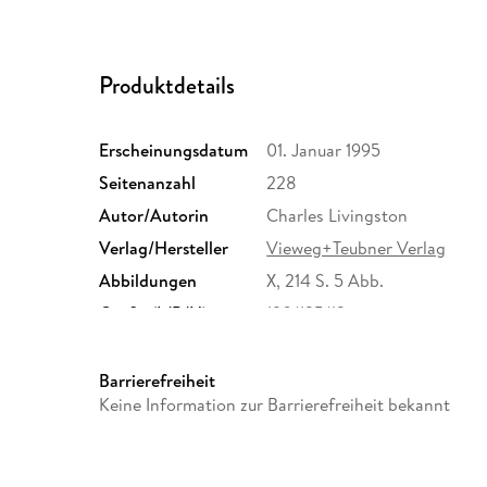
Produktdetails
Erscheinungsdatum
01. Januar 1995
Seitenanzahl
228
Autor/Autorin
Charles Livingston
Verlag/Hersteller
Vieweg+Teubner Verlag
Abbildungen
X, 214 S. 5 Abb.
Größe (L/B/H)
190/125/13 mm
Herstelleradresse
Springer Nature Customer S
Europaplatz 3, 69115 Heidelb
Barrierefreiheit
ProductSafety@springernat
Keine Information zur Barrierefreiheit bekannt