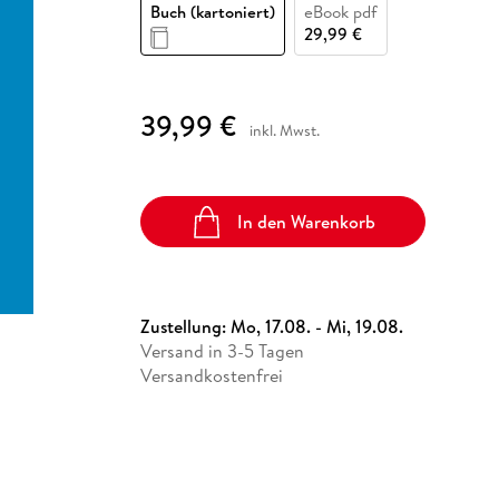
Fremdsprachige Bücher
Buch (kartoniert)
eBook pdf
n Lernhilfen
 Jugendbücher
eiber
Hörbuch Downloads im Bundle
cher
 Vergleich
 Puzzlezubehör
Lernen
New Adult
STABILO
29,99 €
Taschenbücher
hilfen
hriller
 Backen
er
lender
Ratgeber
op
hriller
Romance
39,99 €
inkl. Mwst.
Sachbücher
precher:innen
Science Fiction
Fremdsprachige Bücher
In den Warenkorb
Zustellung:
Mo, 17.08. - Mi, 19.08.
Versand in 3-5 Tagen
Versandkostenfrei