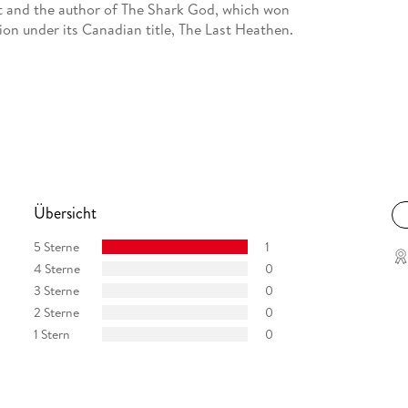
t and the author of The Shark God, which won
ion under its Canadian title, The Last Heathen.
Übersicht
5 Sterne
1
4 Sterne
0
3 Sterne
0
2 Sterne
0
1 Stern
0