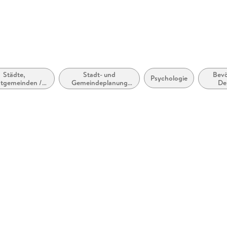
Städte,
Stadt- und
Bevö
Psychologie
dtgemeinden /
Gemeindeplanung
De
Stadtleben
und -politik