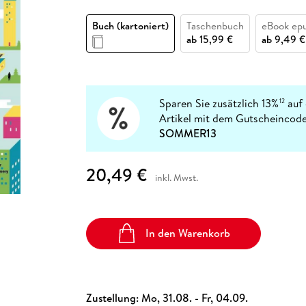
Fremdsprachige Bücher
n Lernhilfen
 Jugendbücher
eiber
Hörbuch Downloads im Bundle
cher
 Vergleich
 Puzzlezubehör
Lernen
New Adult
STABILO
Taschenbücher
Buch (kartoniert)
Taschenbuch
eBook ep
hilfen
hriller
 Backen
er
lender
Ratgeber
ab
15,99 €
ab
9,49 €
op
hriller
Romance
Sachbücher
precher:innen
Science Fiction
Sparen Sie zusätzlich 13%
auf 
12
Artikel mit dem Gutscheincode
Fremdsprachige Bücher
SOMMER13
20,49 €
inkl. Mwst.
In den Warenkorb
Zustellung:
Mo, 31.08. - Fr, 04.09.