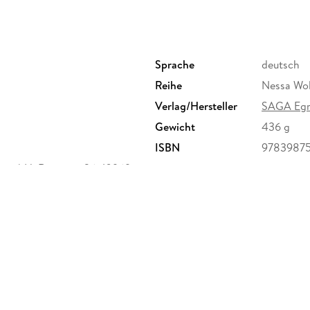
Sprache
deutsch
Reihe
Nessa Wolf
Verlag/Hersteller
SAGA Eg
Gewicht
436 g
ISBN
9783987
n mbH, Ritterstr. 26, 10969