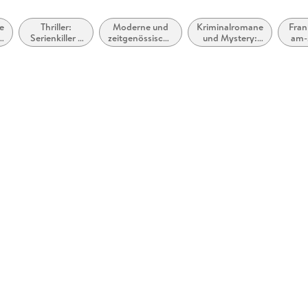
e
Thriller:
Moderne und
Kriminalromane
Fran
Serienkiller /
zeitgenössische
und Mystery:
am-
&
Serienmörder
Belletristik:
Ermittlerinnen
allgemein und
literarisch