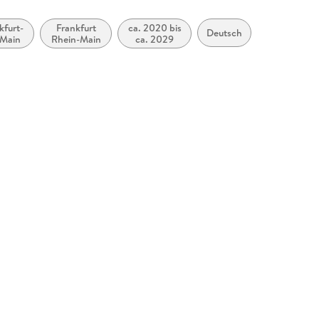
kfurt-
Frankfurt
ca. 2020 bis
Deutsch
Main
Rhein-Main
ca. 2029