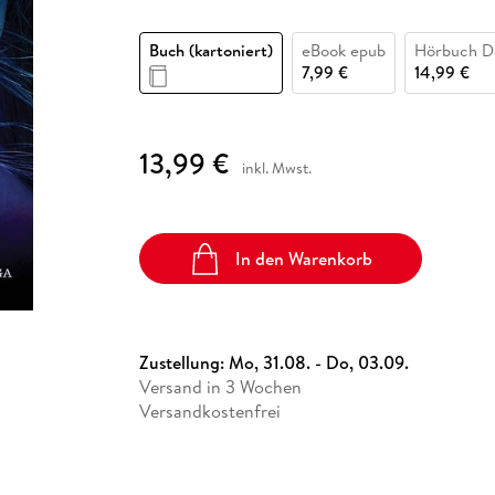
Fremdsprachige Bücher
n Lernhilfen
 Jugendbücher
eiber
Hörbuch Downloads im Bundle
cher
 Vergleich
 Puzzlezubehör
Lernen
New Adult
STABILO
Taschenbücher
Buch (kartoniert)
eBook epub
Hörbuch D
hilfen
hriller
 Backen
er
lender
Ratgeber
7,99 €
14,99 €
op
hriller
Romance
Sachbücher
13,99 €
precher:innen
Science Fiction
inkl. Mwst.
Fremdsprachige Bücher
In den Warenkorb
Zustellung:
Mo, 31.08. - Do, 03.09.
Versand in 3 Wochen
Versandkostenfrei