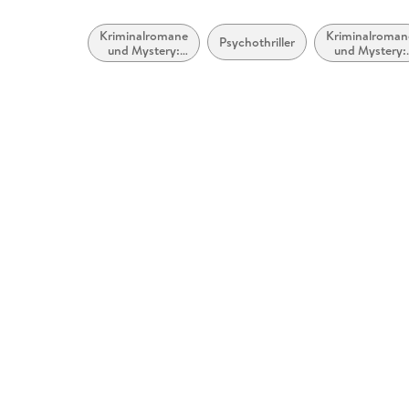
Kriminalromane
Kriminalroman
Psychothriller
und Mystery:
und Mystery:
weibliche
Polizeiarbeit 
Ermittler
Forensik