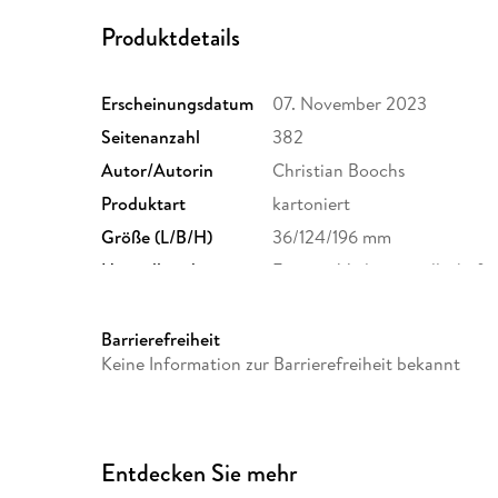
Produktdetails
Erscheinungsdatum
07. November 2023
Seitenanzahl
382
Autor/Autorin
Christian Boochs
Produktart
kartoniert
Größe (L/B/H)
36/124/196 mm
Herstelleradresse
Egmont Verlagsgesellschafte
Berlin, safety@egmont.de
Barrierefreiheit
Keine Information zur Barrierefreiheit bekannt
Entdecken Sie mehr