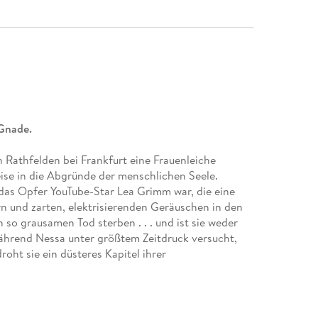
 Gnade.
n Rathfelden bei Frankfurt eine Frauenleiche
ise in die Abgründe der menschlichen Seele.
s das Opfer YouTube-Star Lea Grimm war, die eine
n und zarten, elektrisierenden Geräuschen in den
o grausamen Tod sterben . . . und ist sie weder
Während Nessa unter größtem Zeitdruck versucht,
oht sie ein düsteres Kapitel ihrer