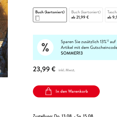
Fremdsprachige Bücher
n Lernhilfen
 Jugendbücher
eiber
Hörbuch Downloads im Bundle
cher
 Vergleich
 Puzzlezubehör
Lernen
New Adult
STABILO
Taschenbücher
Buch (kartoniert)
Buch (kartoniert)
Tasc
hilfen
hriller
 Backen
er
lender
Ratgeber
ab
21,99 €
ab
9,
op
hriller
Romance
Sachbücher
precher:innen
Science Fiction
Sparen Sie zusätzlich 13%
auf 
12
Artikel mit dem Gutscheincode
Fremdsprachige Bücher
SOMMER13
23,99 €
inkl. Mwst.
In den Warenkorb
Zustellung:
Do, 13.08. - Sa, 15.08.