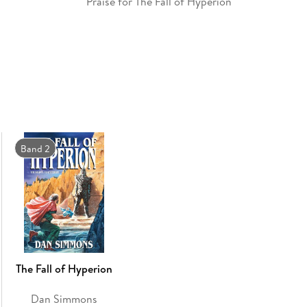
Praise for The Fall of Hyperion
One of the finest SF novels published in the p
A magnificently original blend of themes and 
Band 2
The Fall of Hyperion
Dan Simmons