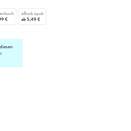
henbuch
eBook epub
99 €
ab
5,49 €
diesen
: