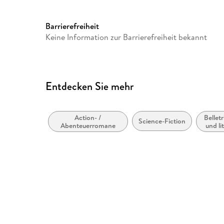
Barrierefreiheit
Keine Information zur Barrierefreiheit bekannt
Entdecken Sie mehr
Action- /
Belletr
Science-Fiction
Abenteuerromane
und li
n