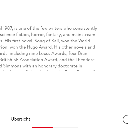
l 1987, is one of the few writers who consistently
science fiction, horror, fantasy, and mainstream
ds. His first novel, Song of Kali, won the World
perion, won the Hugo Award. His other novels and
rds, including nine Locus Awards, four Bram
British SF Association Award, and the Theodore
d Simmons with an honorary doctorate in
n. He lives in Colorado along the Front Range of
Übersicht