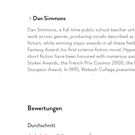
Dan Simmons
Dan Simmons, a full-time public school teacher unti
work across genres, producing novels described as 
fiction, while winning major awards in all these fiel
Fantasy Award; his first science fiction novel, Hy
short fiction have been honored with numerous awa
Stoker Awards, the French Prix Cosmos 2000, the 
Sturgeon Award. In 1995, Wabash College presente
humane letters for his work in fiction and educatio
the Rockies.
Bewertungen
Durchschnitt
15