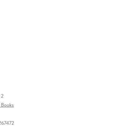
 2
 Books
267472