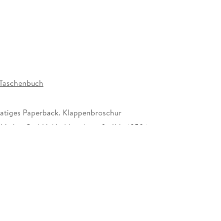
in die Gegenwart! « Jan Weiler
Taschenbuch
tiges Paperback. Klappenbroschur
r Verlag GmbH, Hedderichstraße 114, 60596
 am Main, S. Fischer Verlag GmbH,
cherheit@fischerverlage.de