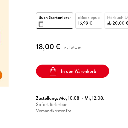
Fremdsprachige Bücher
n Lernhilfen
 Jugendbücher
eiber
Hörbuch Downloads im Bundle
cher
 Vergleich
 Puzzlezubehör
Lernen
New Adult
STABILO
Taschenbücher
hilfen
hriller
 Backen
er
lender
Ratgeber
Buch (kartoniert)
eBook epub
Hörbuch D
op
16,99 €
ab
20,00 
hriller
Romance
Sachbücher
precher:innen
Science Fiction
18,00 €
inkl. Mwst.
Fremdsprachige Bücher
In den Warenkorb
Zustellung:
Mo, 10.08. - Mi, 12.08.
Sofort lieferbar
Versandkostenfrei