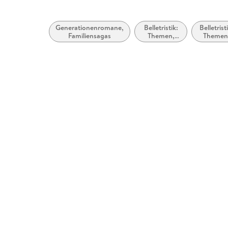
Generationenromane,
Belletristik:
Belletrist
Familiensagas
Themen,
Themen
Stoffe,
Stoffe,
Motive:
Motive
Liebe und
Seelenle
Beziehungen