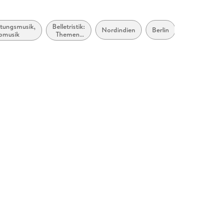
ltungsmusik,
Belletristik:
Ganges un
Nordindien
Berlin
pmusik
Themen,
Nebenflüs
Stoffe,
Motive:
Politik