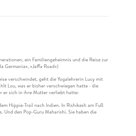
nerationen, ein Familiengeheimnis und die Reise zur
la Germania«, »Jaffa Road«)
eise verschwindet, geht die Yogalehrerin Lucy mit
hlt Lou, was er bisher verschwiegen hatte - die
 er sich in ihre Mutter verliebt hatte:
dem Hippie-Trail nach Indien. In Rishikesh am Fuß
les. Und den Pop-Guru Maharishi. Sie haben die
en kehren zurück.
tseller-Autor Daniel Speck.