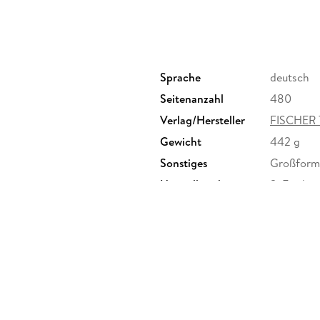
»Ein rauschender Trip von den Sechzigern bis 
Sprache
deutsch
Seitenanzahl
480
Verlag/Hersteller
FISCHER 
Gewicht
442 g
Sonstiges
Großforma
Herstelleradresse
S. Fische
Frankfurt
produktsi