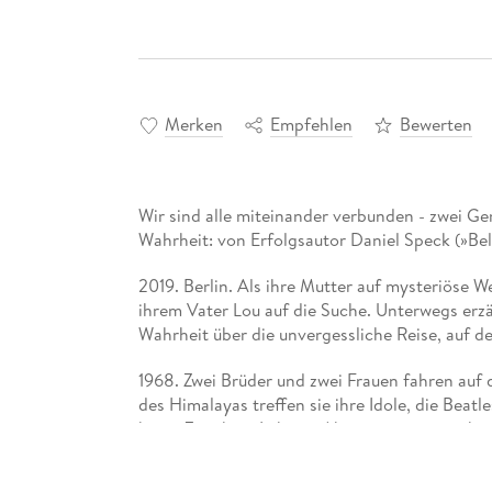
Merken
Empfehlen
Bewerten
Wir sind alle miteinander verbunden - zwei Ge
Wahrheit:
von Erfolgsautor Daniel Speck (»Bel
2019. Berlin. Als ihre Mutter auf mysteriöse W
ihrem Vater Lou auf die Suche. Unterwegs erzä
Wahrheit über die unvergessliche Reise, auf der
1968. Zwei Brüder und zwei Frauen fahren auf 
des Himalayas treffen sie ihre Idole, die Beat
beste Zeit ihres Lebens. Aber nur zwei von ihn
Eine mitreißende Familiengeschichte - von Bes