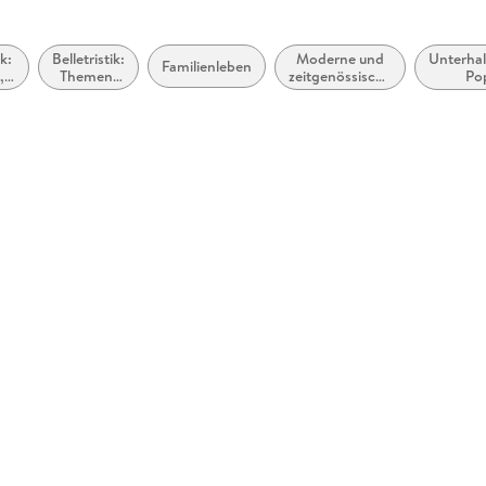
ik:
Belletristik:
Moderne und
Unterha
Familienleben
,
Themen,
zeitgenössische
Po
Stoffe,
Belletristik:
:
Motive:
allgemein und
ben
Reisen
literarisch