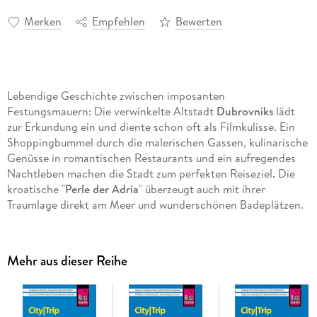
Merken
Empfehlen
Bewerten
Lebendige Geschichte zwischen imposanten
Festungsmauern: Die verwinkelte Altstadt
Dubrovniks
lädt
zur Erkundung ein und diente schon oft als Filmkulisse. Ein
Shoppingbummel durch die malerischen Gassen, kulinarische
Genüsse in romantischen Restaurants und ein aufregendes
Nachtleben machen die Stadt zum perfekten Reiseziel. Die
kroatische "
Perle der Adria
" überzeugt auch mit ihrer
Traumlage direkt am Meer und wunderschönen Badeplätzen.
Im Umland locken das Arboretum Trsteno mit der
Sommervilla einer Ragusaner Adelsfamilie aus dem 15. Jh. ,
die reizvollen Elafitischen Inseln oder Ston mit seinem
Mehr aus dieser Reihe
beeindruckenden Mauer-Bollwerk.
Dieser aktuelle Reiseführer Dubrovnik ist der ideale Begleiter,
um alle Seiten der kroatischen Kulturstadt selbstständig zu