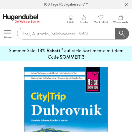
100 Tage Rückgaberecht***
Abholung in über 100 Filialen
Filiale
Konto
Merkzettel
Warenkorb
Hugendubel
Menu
Summer Sale:
13% Rabatt
auf viele Sortimente mit dem
12
mehr
Code
SOMMER13
erfahren