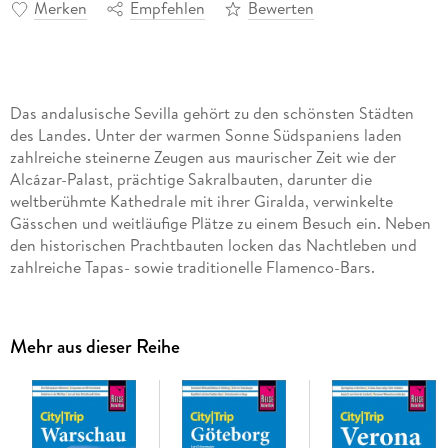
Merken
Empfehlen
Bewerten
Das andalusische Sevilla gehört zu den schönsten Städten
des Landes. Unter der warmen Sonne Südspaniens laden
zahlreiche steinerne Zeugen aus maurischer Zeit wie der
Alcázar-Palast, prächtige Sakralbauten, darunter die
weltberühmte Kathedrale mit ihrer Giralda, verwinkelte
Gässchen und weitläufige Plätze zu einem Besuch ein. Neben
den historischen Prachtbauten locken das Nachtleben und
zahlreiche Tapas- sowie traditionelle Flamenco-Bars.
Zwischen Museumsbesuchen und Stadtbummel verführen
originelle Geschäfte zum Shoppen und im Parque María
Luisa, der grünen Lunge der Stadt, kann man den Tag
Mehr aus dieser Reihe
ausklingen lassen.
Dieser aktuelle Reiseführer Sevilla ist der ideale Begleiter, um
alle Seiten der andalusischen Metropole selbstständig zu
entdecken: