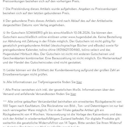
Preissenkungen beziehen sich auf den vorherigen Preis.
Die Preisbindung dieses Artikels wurde aufgehoben. Angaben zu Preissenkungen
7
beziehen sich auf den letzten gebundenen Preis.
Der gebundene Preis dieses Artikels wird nach Ablauf des auf der Artikelseite
8
dargestellten Datums vom Verlag angehoben.
Ihr Gutschein SOMMER13 gilt bis einschließlich 10.08.2026. Sie können den
12
Gutschein ausschließlich online einlösen unter www.hugendubel.de. Keine Bestellung
zur Abholung mit Zahlung in der Filiale möglich. Der Gutschein ist nicht gültig für
gesetzlich preisgebundene Artikel (deutschsprachige Bücher und eBooks) sowie für
preisgebundene Kalender, tolino shine (4016621130466), tolino select und das
Hugendubel Hörbuch Abo. Der Gutschein ist nicht mit anderen Gutscheinen und
Geschenkkarten kombinierbar. Eine Barauszahlung ist nicht möglich. Ein Weiterverkauf
und der Handel des Gutscheincodes sind nicht gestattet.
Leider können wir die Echtheit der Kundenbewertung aufgrund der großen Zahl an
15
Einzelbewertungen nicht prüfen.
Alle Informationen zur Tiefpreisgarantie finden Sie
hier
16
Alle Preise verstehen sich inkl. der gesetzlichen MwSt. Informationen über den
*
Versand und anfallende Versandkosten finden Sie
hier
Alle online gekauften Versandartikel beinhalten ein erweitertes Rückgaberecht von
***
100 Tagen nach Kaufdatum. Die Rücknahme von Bild-, Ton- und Datenträgern ist nur bei
noch versiegelter Ware möglich. Für in der Filiale gekaufte Artikel gilt ein
Rückgaberecht von 4 Wochen. Voraussetzung ist die Vorlage des Kassenbons und dass
sich der Artikel in wiederverkaufsfähigem Zustand befindet. Für digitale Produkte gilt
weiterhin die gesetzliche Widerrufsfrist von 14 Tagen. Bitte senden Sie Ihren Widerruf
zu digitalen Produkten per Mail an info@hugendubel.de.