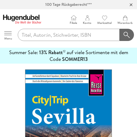
100 Tage Rückgaberecht***
Abholung in über 100 Filialen
Filiale
Konto
Merkzettel
Warenkorb
Hugendubel
Menu
Summer Sale:
13% Rabatt
auf viele Sortimente mit dem
12
mehr
Code
SOMMER13
erfahren