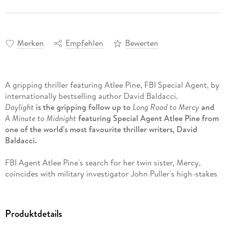
Merken
Empfehlen
Bewerten
A gripping thriller featuring Atlee Pine, FBI Special Agent, by
internationally bestselling author David Baldacci.
Daylight
is the gripping follow up to
Long Road to Mercy
and
A Minute to Midnight
featuring Special Agent Atlee Pine from
one of the world's most favourite thriller writers, David
Baldacci.
FBI Agent Atlee Pine's search for her twin sister, Mercy,
coincides with military investigator John Puller's high-stakes
case, leading them both into a global conspiracy from which
neither of them will escape unscathed.
Produktdetails
Ever since Mercy was abducted after a brutal incident when