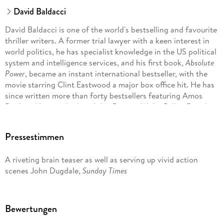
David Baldacci
David Baldacci is one of the world's bestselling and favourite
thriller writers. A former trial lawyer with a keen interest in
world politics, he has specialist knowledge in the US political
system and intelligence services, and his first book,
Absolute
Power
, became an instant international bestseller, with the
movie starring Clint Eastwood a major box office hit. He has
since written more than forty bestsellers featuring Amos
Decker, Aloysius Archer, Atlee Pine and John Puller. David is
also the co-founder, along with his wife, of the Wish You Well
Foundation, a non-profit organization dedicated to
Pressestimmen
supporting literacy efforts across the US.
A riveting brain teaser as well as serving up vivid action
scenes John Dugdale,
Sunday Times
Trust him to take you to the action.
Bewertungen