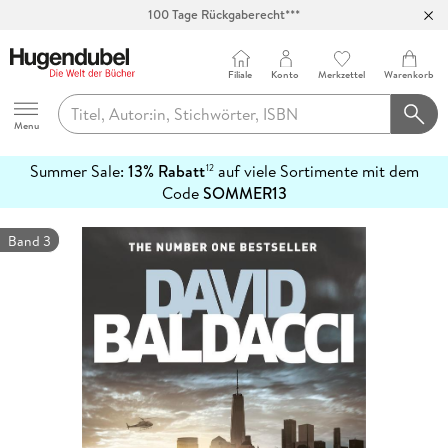
100 Tage Rückgaberecht***
Abholung in über 100 Filialen
Filiale
Konto
Merkzettel
Warenkorb
Hugendubel
Menu
Summer Sale:
13% Rabatt
auf viele Sortimente mit dem
12
mehr
Code
SOMMER13
erfahren
Band 3