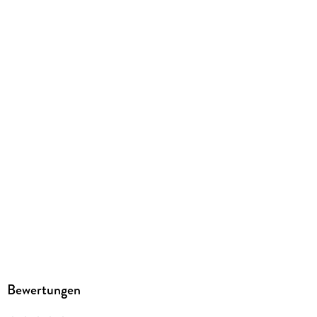
Schulform
Sekundarstufe II, Gesamtschule, Gymnasium
Gewicht
329 g
Größe (L/B/H)
228/159/15 mm
ISBN
9783849026424
Bewertungen