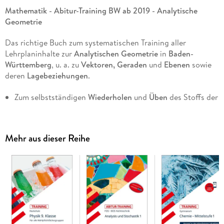
Mathematik - Abitur-Training BW ab 2019 - Analytische
Geometrie
Das richtige Buch zum systematischen Training aller
Lehrplaninhalte zur
Analytischen Geometrie
in
Baden-
Württemberg
, u. a. zu
Vektoren, Geraden
und
Ebenen
sowie
deren
Lagebeziehungen
.
Zum selbstständigen
Wiederholen
und
Üben
des Stoffs der
Oberstufe
am
Gymnasium
Zur gezielten Vorbereitung auf
Klausuren
und das
Mathematik-Abitur ab 2019
Mehr aus dieser Reihe
Übersichtliche Darstellung aller relevanten Definitionen
und Merkregeln
Vorgerechnete
Beispielaufgaben
zu jedem Lernabschnitt
Zahlreiche erprobte
Übungs- und Anwendungsaufgaben
mit ausführlichen, kommentierten
Lösungen