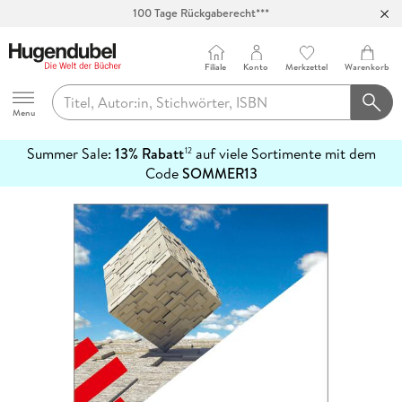
100 Tage Rückgaberecht***
Abholung in über 100 Filialen
Filiale
Konto
Merkzettel
Warenkorb
Hugendubel
Menu
Summer Sale:
13% Rabatt
auf viele Sortimente mit dem
12
mehr
Code
SOMMER13
erfahren