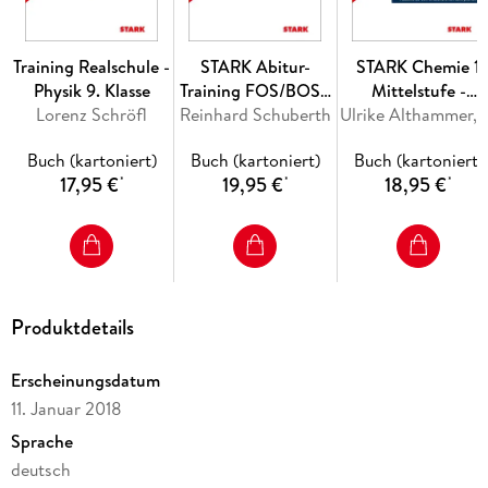
Training Realschule -
STARK Abitur-
STARK Chemie 1
Physik 9. Klasse
Training FOS/BOS -
Mittelstufe -
Lorenz Schröfl
Reinhard Schuberth
Mathematik Bayern
Training Gymnasiu
Ulrike Althammer, Birger Pistohl, 
11. Klasse
- Grundwissen,
Buch (kartoniert)
Buch (kartoniert)
Buch (kartoniert)
Nichttechnik, Band
Aufgaben und
17,95 €
19,95 €
18,95 €
*
*
*
1
Lösungen
Produktdetails
Erscheinungsdatum
11. Januar 2018
Sprache
deutsch