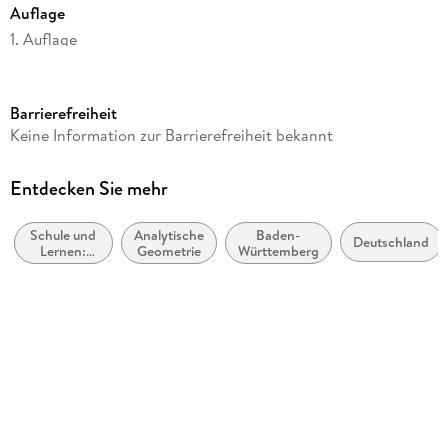
Auflage
1. Auflage
Seitenanzahl
250
Barrierefreiheit
Reihe
Keine Information zur Barrierefreiheit bekannt
Training
Autor/Autorin
Entdecken Sie mehr
Eberhard Endres
Schule und
Analytische
Baden-
Verlag/Hersteller
Deutschland
Lernen:
Geometrie
Württemberg
Stark Verlag GmbH
Mathematik
Produktart
kartoniert
Schulfach
Mathematik, Algebra, Geometrie
Schulbuch-Region
Baden-Württemberg