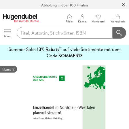
Abholung in über 100 Filialen
Filiale
Konto
Merkzettel
Warenkorb
Hugendubel
Menu
Summer Sale:
13% Rabatt
auf viele Sortimente mit dem
12
mehr
Code
SOMMER13
erfahren
Band 2