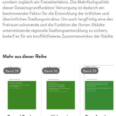
sondern zugleich ein Freizeiterlebnis. Die Mehrfachqualität
dieser Daseinsgrundfunktion Versorgung ist dadurch ein
bestimmender Faktor für die Entwicklung der örtlichen und
überörtlichen Siedlungsstruktur. Um auch langfristig eine den
Freiraum schonende und die Funktion der (Innen-)Städte
unterstützende regionale Siedlungsentwicklung zu sichern,
bedarf es für ein konfliktfreieres Zusammenwirken der Städte
und Gemeinden in einer Region neuer rechtssicherer und
effektiver landes- und regionalplanerischer Regelungen.
Fachübergreifend werden die für eine raumordnerische
Mehr aus dieser Reihe
Steuerung des großflächigen Einzelhandels wesentlichen
Themenfelder betrachtet. Der Arbeitsbericht bietet
vielfältige Anregungen und Vorschläge, wie die Landes- und
Band 38
Band 36
Band 29
Regionalplanung flankierend und unterstützend zur
kommunalen Bauleitplanung zu einer optimalen Versorgung
der Bevölkerung beitragen könnte.