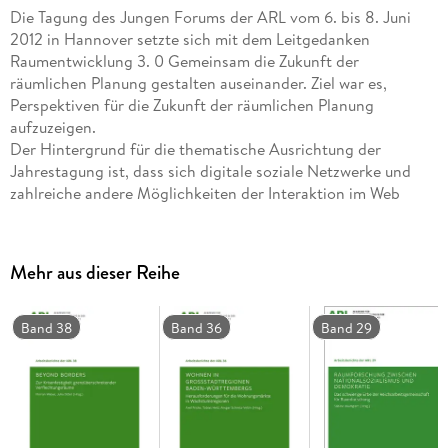
Die Tagung des Jungen Forums der ARL vom 6. bis 8. Juni
2012 in Hannover setzte sich mit dem Leitgedanken
Raumentwicklung 3. 0 Gemeinsam die Zukunft der
räumlichen Planung gestalten auseinander. Ziel war es,
Perspektiven für die Zukunft der räumlichen Planung
aufzuzeigen.
Der Hintergrund für die thematische Ausrichtung der
Jahrestagung ist, dass sich digitale soziale Netzwerke und
zahlreiche andere Möglichkeiten der Interaktion im Web
immer stärker auf die Raumentwicklung auswirken. Die neuen
Möglichkeiten der Information, Kommunikation und
Partizipation verändern das Verhalten der Menschen und
Mehr aus dieser Reihe
infolgedessen auch die Raumentwicklung in ihrer
Mehrdimensionalität in erheblichem Maße. Die Folgen der
neuen Informations- und Kommunikationstechnologien sind
Band 38
Band 36
Band 29
aber nur eine von vielen aktuellen und zukünftig absehbaren
Herausforderungen, die Auswirkungen auf die räumliche
Planung und Entwicklung haben werden. Daher sind nicht nur
die Neuen Medien Thema, sondern auch die Zukunft der
Raumentwicklung sowie der räumlichen Planung selbst und