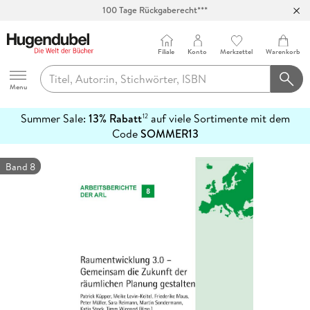
100 Tage Rückgaberecht***
Abholung in über 100 Filialen
Filiale
Konto
Merkzettel
Warenkorb
Hugendubel
Menu
Summer Sale:
13% Rabatt
auf viele Sortimente mit dem
12
mehr
Code
SOMMER13
erfahren
Band 8