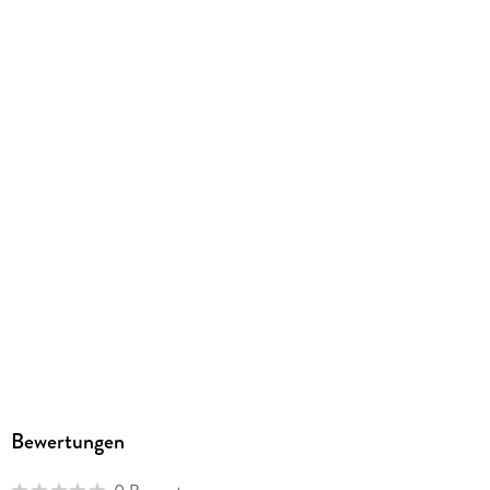
ISBN
9783888383861
Bewertungen