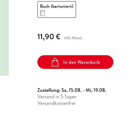
Fremdsprachige Bücher
n Lernhilfen
 Jugendbücher
eiber
Hörbuch Downloads im Bundle
Buch (kartoniert)
cher
 Vergleich
 Puzzlezubehör
Lernen
New Adult
STABILO
Taschenbücher
hilfen
hriller
 Backen
er
lender
Ratgeber
op
hriller
Romance
11,90 €
Sachbücher
inkl. Mwst.
precher:innen
Science Fiction
Fremdsprachige Bücher
In den Warenkorb
Zustellung:
Sa, 15.08. - Mi, 19.08.
Versand in 5 Tagen
Versandkostenfrei