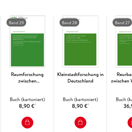
Band 29
Band 28
Band 27
Raumforschung
Kleinstadtforschung in
Reurba
zwischen
Deutschland
zwischen
Nationalsozialismus und
Wirkl
Demokratie
Buch (kartoniert)
Buch (kartoniert)
Buch (k
8,90 €
8,90 €
36,
*
*