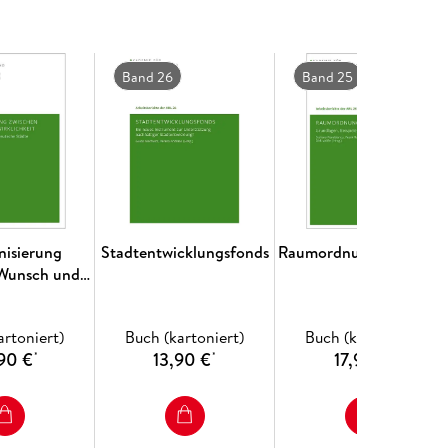
Band 26
Band 25
nisierung
Stadtentwicklungsfonds
Raumordnungsverfahre
 Wunsch und
ichkeit
artoniert)
Buch (kartoniert)
Buch (kartoniert)
90 €
13,90 €
17,90 €
*
*
*