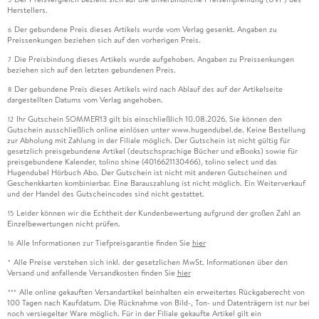
Herstellers.
Der gebundene Preis dieses Artikels wurde vom Verlag gesenkt. Angaben zu
6
Preissenkungen beziehen sich auf den vorherigen Preis.
Die Preisbindung dieses Artikels wurde aufgehoben. Angaben zu Preissenkungen
7
beziehen sich auf den letzten gebundenen Preis.
Der gebundene Preis dieses Artikels wird nach Ablauf des auf der Artikelseite
8
dargestellten Datums vom Verlag angehoben.
Ihr Gutschein SOMMER13 gilt bis einschließlich 10.08.2026. Sie können den
12
Gutschein ausschließlich online einlösen unter www.hugendubel.de. Keine Bestellung
zur Abholung mit Zahlung in der Filiale möglich. Der Gutschein ist nicht gültig für
gesetzlich preisgebundene Artikel (deutschsprachige Bücher und eBooks) sowie für
preisgebundene Kalender, tolino shine (4016621130466), tolino select und das
Hugendubel Hörbuch Abo. Der Gutschein ist nicht mit anderen Gutscheinen und
Geschenkkarten kombinierbar. Eine Barauszahlung ist nicht möglich. Ein Weiterverkauf
und der Handel des Gutscheincodes sind nicht gestattet.
Leider können wir die Echtheit der Kundenbewertung aufgrund der großen Zahl an
15
Einzelbewertungen nicht prüfen.
Alle Informationen zur Tiefpreisgarantie finden Sie
hier
16
Alle Preise verstehen sich inkl. der gesetzlichen MwSt. Informationen über den
*
Versand und anfallende Versandkosten finden Sie
hier
Alle online gekauften Versandartikel beinhalten ein erweitertes Rückgaberecht von
***
100 Tagen nach Kaufdatum. Die Rücknahme von Bild-, Ton- und Datenträgern ist nur bei
noch versiegelter Ware möglich. Für in der Filiale gekaufte Artikel gilt ein