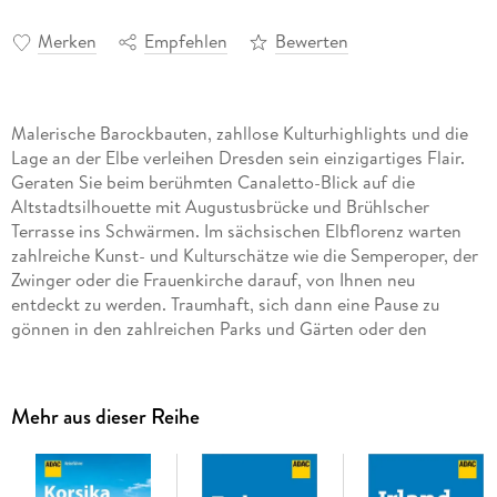
Merken
Empfehlen
Bewerten
Malerische Barockbauten, zahllose Kulturhighlights und die
Lage an der Elbe verleihen Dresden sein einzigartiges Flair.
Geraten Sie beim berühmten Canaletto-Blick auf die
Altstadtsilhouette mit Augustusbrücke und Brühlscher
Terrasse ins Schwärmen. Im sächsischen Elbflorenz warten
zahlreiche Kunst- und Kulturschätze wie die Semperoper, der
Zwinger oder die Frauenkirche darauf, von Ihnen neu
entdeckt zu werden. Traumhaft, sich dann eine Pause zu
gönnen in den zahlreichen Parks und Gärten oder den
Liegestühlen der Elbwiesen. Wer aber noch mehr erleben will,
begibt sich ins bunte Nachtleben der Neustadt mit ihrer
trendigen Bar- und Clubszene oder plant einen Ausflug ins
Mehr aus dieser Reihe
nahe Elbsandsteingebirge.
Detaillierte Informationen, praktische Tipps, übersichtliche