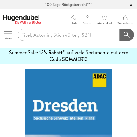
100 Tage Rückgaberecht***
Abholung in über 100 Filialen
Filiale
Konto
Merkzettel
Warenkorb
Hugendubel
Menu
Summer Sale:
13% Rabatt
auf viele Sortimente mit dem
12
mehr
Code
SOMMER13
erfahren