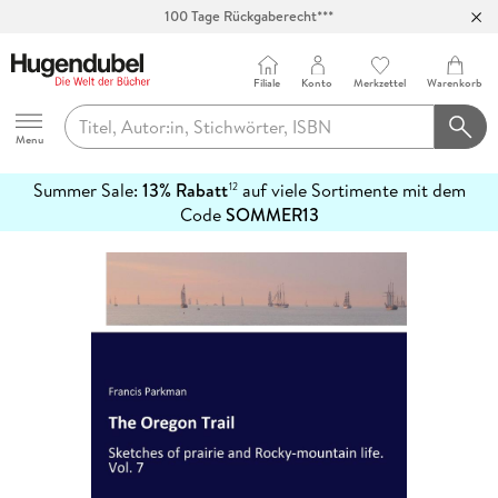
100 Tage Rückgaberecht***
Abholung in über 100 Filialen
Filiale
Konto
Merkzettel
Warenkorb
Hugendubel
Menu
Summer Sale:
13% Rabatt
auf viele Sortimente mit dem
12
mehr
Code
SOMMER13
erfahren