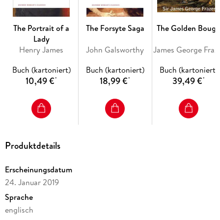
The Portrait of a
The Forsyte Saga
The Golden Boug
Lady
Henry James
John Galsworthy
James G
Buch (kartoniert)
Buch (kartoniert)
Buch (kartoniert)
10,49 €
18,99 €
39,49 €
*
*
*
Produktdetails
Erscheinungsdatum
24. Januar 2019
Sprache
englisch