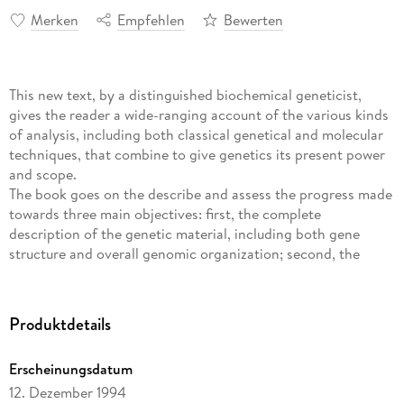
Merken
Empfehlen
Bewerten
This new text, by a distinguished biochemical geneticist,
gives the reader a wide-ranging account of the various kinds
of analysis, including both classical genetical and molecular
techniques, that combine to give genetics its present power
and scope.
The book goes on the describe and assess the progress made
towards three main objectives: first, the complete
description of the genetic material, including both gene
structure and overall genomic organization; second, the
detailed accounting for heritable variation in populations;
and finally, the explanation of how the genes control the
metabolism and development of the whole organism.
Produktdetails
Professor Fincham is concerned to emphasize both the
Erscheinungsdatum
amazing progress made by genetics in the analysis of
12. Dezember 1994
biological systems and the enormous complexity of the