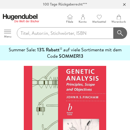
100 Tage Rückgaberecht***
Abholung in über 100 Filialen
Filiale
Konto
Merkzettel
Warenkorb
Hugendubel
Menu
Summer Sale:
13% Rabatt
auf viele Sortimente mit dem
12
mehr
Code
SOMMER13
erfahren