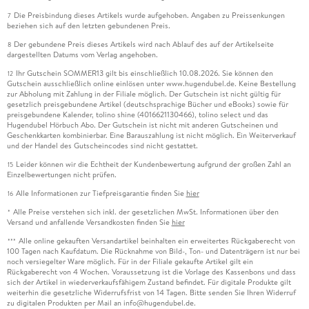
Die Preisbindung dieses Artikels wurde aufgehoben. Angaben zu Preissenkungen
7
beziehen sich auf den letzten gebundenen Preis.
Der gebundene Preis dieses Artikels wird nach Ablauf des auf der Artikelseite
8
dargestellten Datums vom Verlag angehoben.
Ihr Gutschein SOMMER13 gilt bis einschließlich 10.08.2026. Sie können den
12
Gutschein ausschließlich online einlösen unter www.hugendubel.de. Keine Bestellung
zur Abholung mit Zahlung in der Filiale möglich. Der Gutschein ist nicht gültig für
gesetzlich preisgebundene Artikel (deutschsprachige Bücher und eBooks) sowie für
preisgebundene Kalender, tolino shine (4016621130466), tolino select und das
Hugendubel Hörbuch Abo. Der Gutschein ist nicht mit anderen Gutscheinen und
Geschenkkarten kombinierbar. Eine Barauszahlung ist nicht möglich. Ein Weiterverkauf
und der Handel des Gutscheincodes sind nicht gestattet.
Leider können wir die Echtheit der Kundenbewertung aufgrund der großen Zahl an
15
Einzelbewertungen nicht prüfen.
Alle Informationen zur Tiefpreisgarantie finden Sie
hier
16
Alle Preise verstehen sich inkl. der gesetzlichen MwSt. Informationen über den
*
Versand und anfallende Versandkosten finden Sie
hier
Alle online gekauften Versandartikel beinhalten ein erweitertes Rückgaberecht von
***
100 Tagen nach Kaufdatum. Die Rücknahme von Bild-, Ton- und Datenträgern ist nur bei
noch versiegelter Ware möglich. Für in der Filiale gekaufte Artikel gilt ein
Rückgaberecht von 4 Wochen. Voraussetzung ist die Vorlage des Kassenbons und dass
sich der Artikel in wiederverkaufsfähigem Zustand befindet. Für digitale Produkte gilt
weiterhin die gesetzliche Widerrufsfrist von 14 Tagen. Bitte senden Sie Ihren Widerruf
zu digitalen Produkten per Mail an info@hugendubel.de.