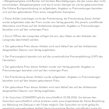
Mängelexemplare sind Bücher mit leichten Beschädigungen, die das Lesen aber nicht
1
einschränken. Mängelexemplare sind durch einen Stempel als solche gekennzeichnet.
Die frühere Buchpreisbindung ist aufgehoben. Angaben zu Preissenkungen beziehen
sich auf den gebundenen Preis eines mangelfreien Exemplars.
Diese Artikel unterliegen nicht der Preisbindung, die Preisbindung dieser Artikel
2
wurde aufgehoben oder der Preis wurde vom Verlag gesenkt. Die jeweils zutreffende
Alternative wird Ihnen auf der Artikelseite dargestellt. Angaben zu Preissenkungen
beziehen sich auf den vorherigen Preis.
Durch Öffnen der Leseprobe willigen Sie ein, dass Daten an den Anbieter der
3
Leseprobe übermittelt werden.
Der gebundene Preis dieses Artikels wird nach Ablauf des auf der Artikelseite
4
dargestellten Datums vom Verlag angehoben.
Der Preisvergleich bezieht sich auf die unverbindliche Preisempfehlung (UVP) des
5
Herstellers.
Der gebundene Preis dieses Artikels wurde vom Verlag gesenkt. Angaben zu
6
Preissenkungen beziehen sich auf den vorherigen Preis.
Die Preisbindung dieses Artikels wurde aufgehoben. Angaben zu Preissenkungen
7
beziehen sich auf den letzten gebundenen Preis.
Der gebundene Preis dieses Artikels wird nach Ablauf des auf der Artikelseite
8
dargestellten Datums vom Verlag angehoben.
Ihr Gutschein SOMMER13 gilt bis einschließlich 10.08.2026. Sie können den
12
Gutschein ausschließlich online einlösen unter www.hugendubel.de. Keine Bestellung
zur Abholung mit Zahlung in der Filiale möglich. Der Gutschein ist nicht gültig für
gesetzlich preisgebundene Artikel (deutschsprachige Bücher und eBooks) sowie für