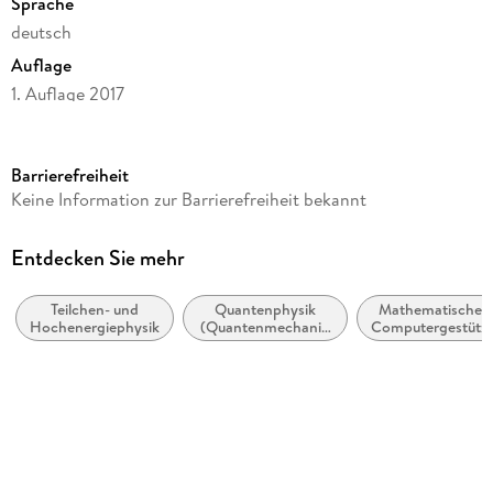
Sprache
deutsch
Auflage
1. Auflage 2017
Seitenanzahl
168
Barrierefreiheit
Reihe
Keine Information zur Barrierefreiheit bekannt
Life Science and Basic Disciplines (German Language)
Autor/Autorin
Entdecken Sie mehr
Gerhard Ecker
Teilchen- und
Quantenphysik
Mathematische /
Verlag/Hersteller
Hochenergiephysik
(Quantenmechanik
Computergestützt
Springer Gabler
und
/ Theoretische
Quantenfeldtheorie)
Physik
Produktart
kartoniert
Abbildungen
XIV, 151 S. 36 Abb., 13 Abb. in Farbe.