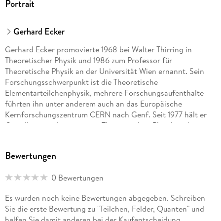
Portrait
Gerhard Ecker
Gerhard Ecker promovierte 1968 bei Walter Thirring in
Theoretischer Physik und 1986 zum Professor für
Theoretische Physik an der Universität Wien ernannt. Sein
Forschungsschwerpunkt ist die Theoretische
Elementarteilchenphysik, mehrere Forschungsaufenthalte
führten ihn unter anderem auch an das Europäische
Kernforschungszentrum CERN nach Genf. Seit 1977 hält er
Grundlagenvorlesungen zur Theoretischen Physik und
fortgeschrittene Vorlesungen, beispielsweise
Quantenfeldtheorie, Elementarteilchenphysik,
Bewertungen
Symmetriegruppen in der Teilchenphysik und Renormierung
in der Quantenfeldtheorie.
0 Bewertungen
Es wurden noch keine Bewertungen abgegeben. Schreiben
Sie die erste Bewertung zu "Teilchen, Felder, Quanten" und
helfen Sie damit anderen bei der Kaufentscheidung.