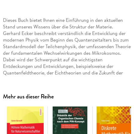
Dieses Buch bietet Ihnen eine Einführung in den aktuellen
Stand unseres Wissens über die Struktur der Materie.
Gerhard Ecker beschreibt verständlich die Entwicklung der
modernen Physik vom Beginn des Quantenzeitalters bis zum
Standardmodell der Teilchenphysik, der umfassenden Theorie
der fundamentalen Wechselwirkungen des Mikrokosmos.
Dabei wird der Schwerpunkt auf die wichtigsten
Entdeckungen und Entwicklungen, beispielsweise der
Quantenfeldtheorie, der Eichtheorien und die Zukunft der
Teilchenphysik, gelegt. Besonders hebt der Autor auch das
Wechselspiel zwischen Theorie und Experiment hervor, die
uns helfen, die tiefsten Rätsel der Natur zu ergründen.
Mehr aus dieser Reihe
Teilchen, Felder, Quanten
ist für alle geschrieben, die Freude an
der Physik haben. Es bietet Abiturienten und Studierenden
der Physik in den ersten Semestern einen Ansporn, die
Physik tiefer zu verstehen. Lehrer und andere an der Physik
Interessierte werden darin nützliche Einblicke in die Welt der