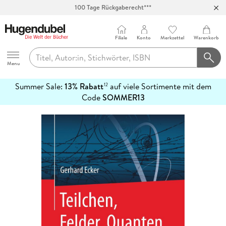
100 Tage Rückgaberecht***
Abholung in über 100 Filialen
Filiale
Konto
Merkzettel
Warenkorb
Hugendubel
Menu
Summer Sale:
13% Rabatt
auf viele Sortimente mit dem
12
mehr
Code
SOMMER13
erfahren