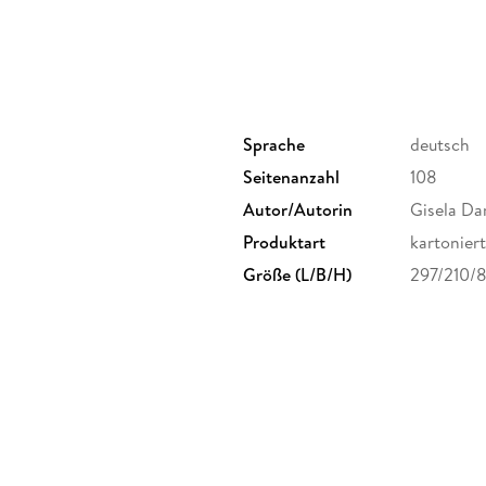
Sprache
deutsch
Seitenanzahl
108
Autor/Autorin
Gisela Da
Produktart
kartoniert
Größe (L/B/H)
297/210/