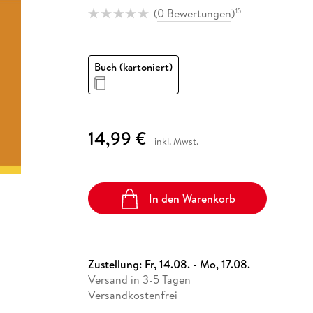
Fremdsprachige Bücher
n Lernhilfen
 Jugendbücher
eiber
Hörbuch Downloads im Bundle
(
0 Bewertungen
)
15
cher
 Vergleich
 Puzzlezubehör
Lernen
New Adult
STABILO
Taschenbücher
hilfen
hriller
 Backen
er
lender
Ratgeber
op
hriller
Romance
Buch (kartoniert)
Sachbücher
precher:innen
Science Fiction
Fremdsprachige Bücher
14,99 €
inkl. Mwst.
In den Warenkorb
Zustellung:
Fr, 14.08. - Mo, 17.08.
Versand in 3-5 Tagen
Versandkostenfrei