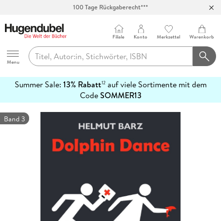
100 Tage Rückgaberecht***
Abholung in über 100 Filialen
Filiale
Konto
Merkzettel
Warenkorb
Hugendubel
Menu
Summer Sale:
13% Rabatt
auf viele Sortimente mit dem
12
mehr
Code
SOMMER13
erfahren
Band 3