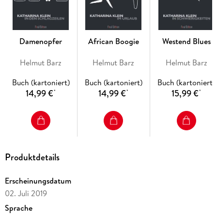
erdachte Morde und deren feinsinnige Aufklärung
Blutrünstigkeit und Grausamkeit vorziehen. Verteufelt
spannend!" (Kultur Extra)
Damenopfer
African Boogie
Westend Blues
Helmut Barz
Helmut Barz
Helmut Barz
Buch (kartoniert)
Buch (kartoniert)
Buch (kartoniert)
14,99 €
14,99 €
15,99 €
*
*
*
Produktdetails
Erscheinungsdatum
02. Juli 2019
Sprache