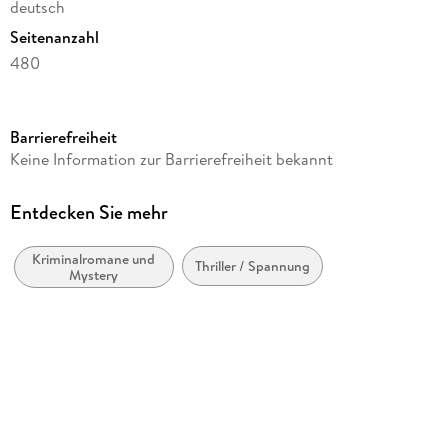
deutsch
Seitenanzahl
480
Altersempfehlung
von 18 bis 99 Jahren
Barrierefreiheit
Reihe
Keine Information zur Barrierefreiheit bekannt
Katharina-Klein-Krimis, 3
Autor/Autorin
Entdecken Sie mehr
Helmut Barz
Kriminalromane und
Verlag/Hersteller
Thriller / Spannung
Mystery
epubli
Produktart
kartoniert
Gewicht
471 g
Größe (L/B/H)