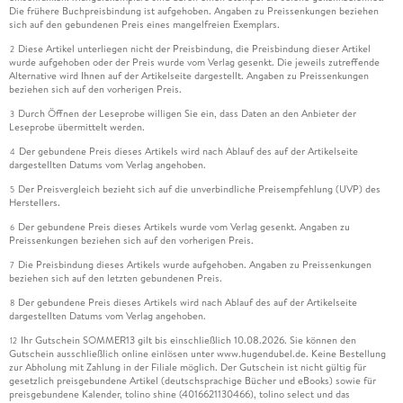
Die frühere Buchpreisbindung ist aufgehoben. Angaben zu Preissenkungen beziehen
sich auf den gebundenen Preis eines mangelfreien Exemplars.
Diese Artikel unterliegen nicht der Preisbindung, die Preisbindung dieser Artikel
2
wurde aufgehoben oder der Preis wurde vom Verlag gesenkt. Die jeweils zutreffende
Alternative wird Ihnen auf der Artikelseite dargestellt. Angaben zu Preissenkungen
beziehen sich auf den vorherigen Preis.
Durch Öffnen der Leseprobe willigen Sie ein, dass Daten an den Anbieter der
3
Leseprobe übermittelt werden.
Der gebundene Preis dieses Artikels wird nach Ablauf des auf der Artikelseite
4
dargestellten Datums vom Verlag angehoben.
Der Preisvergleich bezieht sich auf die unverbindliche Preisempfehlung (UVP) des
5
Herstellers.
Der gebundene Preis dieses Artikels wurde vom Verlag gesenkt. Angaben zu
6
Preissenkungen beziehen sich auf den vorherigen Preis.
Die Preisbindung dieses Artikels wurde aufgehoben. Angaben zu Preissenkungen
7
beziehen sich auf den letzten gebundenen Preis.
Der gebundene Preis dieses Artikels wird nach Ablauf des auf der Artikelseite
8
dargestellten Datums vom Verlag angehoben.
Ihr Gutschein SOMMER13 gilt bis einschließlich 10.08.2026. Sie können den
12
Gutschein ausschließlich online einlösen unter www.hugendubel.de. Keine Bestellung
zur Abholung mit Zahlung in der Filiale möglich. Der Gutschein ist nicht gültig für
gesetzlich preisgebundene Artikel (deutschsprachige Bücher und eBooks) sowie für
preisgebundene Kalender, tolino shine (4016621130466), tolino select und das