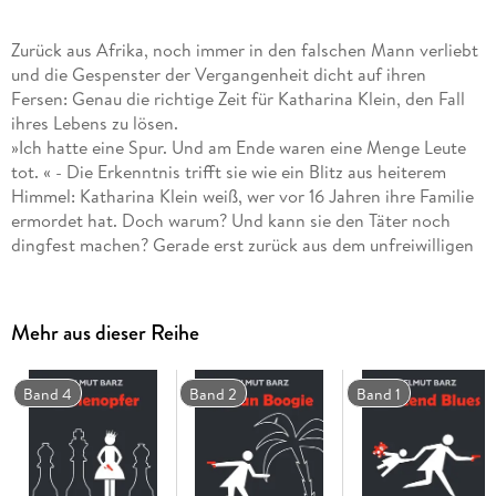
Zurück aus Afrika, noch immer in den falschen Mann verliebt
und die Gespenster der Vergangenheit dicht auf ihren
Fersen: Genau die richtige Zeit für Katharina Klein, den Fall
ihres Lebens zu lösen.
»Ich hatte eine Spur. Und am Ende waren eine Menge Leute
tot. « - Die Erkenntnis trifft sie wie ein Blitz aus heiterem
Himmel: Katharina Klein weiß, wer vor 16 Jahren ihre Familie
ermordet hat. Doch warum? Und kann sie den Täter noch
dingfest machen? Gerade erst zurück aus dem unfreiwilligen
Urlaub auf Mafia Island stürzen sich Katharina Klein und
Andreas Amendt in ihren persönlichsten Fall. Eine Odyssee
durch das winterlich verschneite Frankfurt beginnt, die erst
Mehr aus dieser Reihe
viele Tage und zahlreiche Tote später endet. - Oder auch
nicht . . . Katharina liebt Oldtimer, Schusswaffen, den
falschen Mann - und hat endliche eine Spur zum Mörder ihrer
Band 4
Band 2
Band 1
Familie. Grund genug, alle Warnungen in den Wind zu
schlagen - denn schließlich ist sie Frankfurts chaotischste
(und beste) Kriminalpolizistin."Ein Krimi-Reißer - ganz nach
dem Geschmack von Sherlock Holmes-FreundInnen, die klug