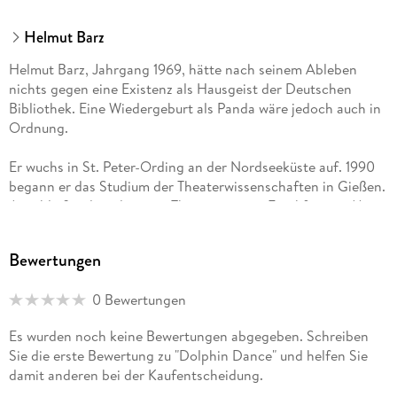
Helmut Barz
Helmut Barz, Jahrgang 1969, hätte nach seinem Ableben
nichts gegen eine Existenz als Hausgeist der Deutschen
Bibliothek. Eine Wiedergeburt als Panda wäre jedoch auch in
Ordnung.
Er wuchs in St. Peter-Ording an der Nordseeküste auf. 1990
begann er das Studium der Theaterwissenschaften in Gießen.
Anschließend studierte er Theaterregie in Frankfurt am Main.
Seit 1998 ist er freier Regisseur und Autor, Texter und
Bewertungen
Übersetzer. Er inszenierte unter anderem in Kapstadt,
Stuttgart, Frankfurt und Celle.
0 Bewertungen
Helmut Barz hat in den letzten 10 Jahren sieben Romane
Es wurden noch keine Bewertungen abgegeben. Schreiben
veröffentlicht, darunter die Reihe um die Frankfurter
Sie die erste Bewertung zu "Dolphin Dance" und helfen Sie
Kriminalpolizistin Katharina Klein.
damit anderen bei der Kaufentscheidung.