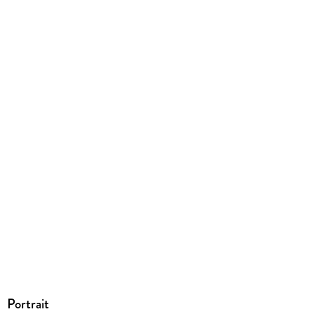
190/125/28 mm
ISBN
9783748569114
Portrait