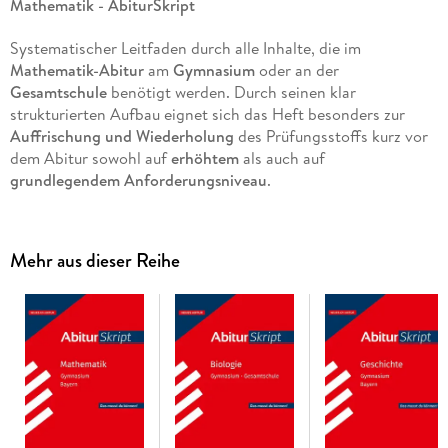
Mathematik
-
AbiturSkript
Systematischer Leitfaden durch alle Inhalte, die im
Mathematik-Abitur
am
Gymnasium
oder an der
Gesamtschule
benötigt werden. Durch seinen klar
strukturierten Aufbau eignet sich das Heft besonders zur
Auffrischung und Wiederholung
des Prüfungsstoffs kurz vor
dem Abitur sowohl auf
erhöhtem
als auch auf
grundlegendem Anforderungsniveau
.
Das Heft enthält:
Mehr aus dieser Reihe
Erforderliches Basiswissen aus den Bereichen
Analysis
,
Analytische Geometrie
sowie
Stochastik
zum
Wiederholen
und
Nachschlagen
Zusammenhängende, verständliche
Darstellung der
Theorie
Veranschaulichung typischer Fragestellungen anhand von
Beispielen