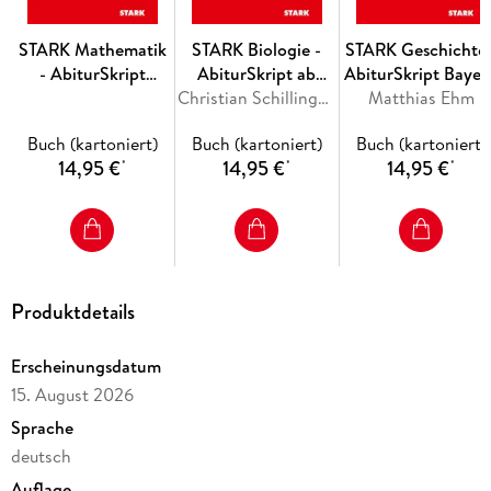
Kennzeichnung der Themen, die nur für das erhöhte
Anforderungsniveau relevant sind
STARK Mathematik
STARK Biologie -
STARK Geschichte 
Ideal zur kurzfristigen und gezielten
Vorbereitung
auf das
- AbiturSkript
AbiturSkript ab
AbiturSkript Bayer
Abitur
Bayern ab 2026
2026
Christian Schillinger, Brigitte Meinhard, Angela Heßke, Rolf Brixius, Jürgen Apel
Matthias Ehm
Buch (kartoniert)
Buch (kartoniert)
Buch (kartoniert)
Überzeugt? Dann starten Sie jetzt mit der Vorbereitung und
14,95 €
14,95 €
14,95 €
*
*
*
sehen Sie beruhigt Ihrer Prüfung entgegen!
Produktdetails
Erscheinungsdatum
15. August 2026
Sprache
deutsch
Auflage