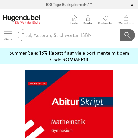
100 Tage Rückgaberecht***
Abholung in über 100 Filialen
Filiale
Konto
Merkzettel
Warenkorb
Hugendubel
Menu
Summer Sale:
13% Rabatt
auf viele Sortimente mit dem
12
mehr
Code
SOMMER13
erfahren