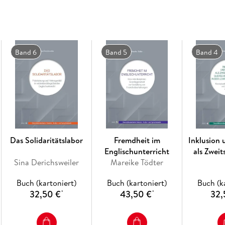
ROMAN BARTOSCH und ANDREAS KÖPFER
Inklusion und Nachhaltigkeit: Entwicklungslin
und fachdidaktischer Praxis am Beispiel moder
Band 6
Band 5
Band 4
I. Grundlegende Positionen und Problemstell
INES BOBAN und ANDREAS HINZ
Nachhaltigkeit und Inklusion zwei Seiten einer
menschenrechtsbasierten Medaille? 15
Das Solidaritätslabor
Fremdheit im
Inklusion
ERICH OTTO GRAF
Englischunterricht
als Zweit
Bildung, Inklusion und Nachhaltigkeit: Konzept
Sina Derichsweiler
Mareike Tödter
Querschnit
Weltgesellschaft 39
der Lehrer
Buch (kartoniert)
Buch (kartoniert)
Buch (k
GEORG FEUSER
32,50 €
43,50 €
32,
*
*
Inklusion und Nachhaltigkeit: Ein kritisch-kon
Geltungsansprüchen in der Pädagogik 55