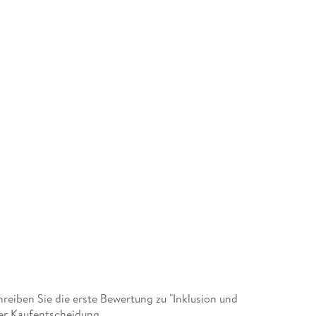
Die Autorinnen und Autoren des Bandes 243
eiben Sie die erste Bewertung zu "Inklusion und
der Kaufentscheidung.