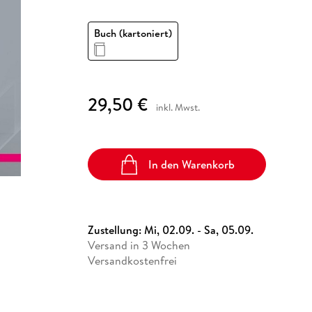
Fremdsprachige Bücher
n Lernhilfen
 Jugendbücher
eiber
Hörbuch Downloads im Bundle
cher
 Vergleich
 Puzzlezubehör
Lernen
New Adult
STABILO
Taschenbücher
hilfen
hriller
Buch (kartoniert)
 Backen
er
lender
Ratgeber
op
hriller
Romance
Sachbücher
precher:innen
29,50 €
Science Fiction
inkl. Mwst.
Fremdsprachige Bücher
In den Warenkorb
Zustellung:
Mi, 02.09. - Sa, 05.09.
Versand in 3 Wochen
Versandkostenfrei