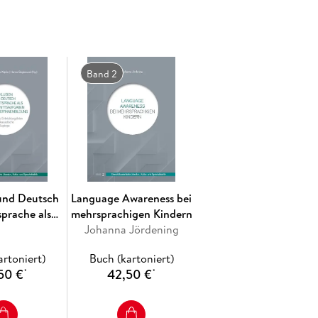
ien pädagogischer
ner Englischdidaktik 1
Band 2
ungen
 und Deutsch
Language Awareness bei
sprache als
mehrsprachigen Kindern
e für das Lernen in der
tsaufgaben in
Johanna Jördening
*innenbildung
artoniert)
Buch (kartoniert)
50 €
42,50 €
*
*
struktiver Diskurszu Begrifflichkeiten und deren