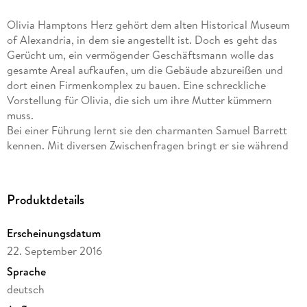
Olivia Hamptons Herz gehört dem alten Historical Museum
of Alexandria, in dem sie angestellt ist. Doch es geht das
Gerücht um, ein vermögender Geschäftsmann wolle das
gesamte Areal aufkaufen, um die Gebäude abzureißen und
dort einen Firmenkomplex zu bauen. Eine schreckliche
Vorstellung für Olivia, die sich um ihre Mutter kümmern
muss.
Bei einer Führung lernt sie den charmanten Samuel Barrett
kennen. Mit diversen Zwischenfragen bringt er sie während
des Rundganges verbal ins Stolpern. Der Mann hat eine
starke erotische Ausstrahlung auf sie, und obwohl sie ihn
unverschämt findet, beeindruckt sie sein Charisma und sie
Produktdetails
kann seiner Einladung zu einer Ausstellung nicht
widerstehen.
Erscheinungsdatum
Während gleichzeitig die Schließung des Museums
22. September 2016
bevorsteht und Olivias Existenz bedroht, verfällt Olivia
Samuels Charme und lässt sich auf eine heiße Affäre mit ihm
Sprache
ein. Sie verbringen leidenschaftliche Tage in New York und
deutsch
Olivia verliebt sich über beide Ohren.