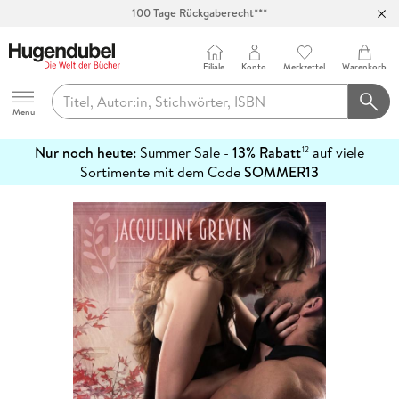
100 Tage Rückgaberecht***
Abholung in über 100 Filialen
Filiale
Konto
Merkzettel
Warenkorb
Hugendubel
Menu
Nur noch heute:
Summer Sale -
13% Rabatt
auf viele
12
mehr
Sortimente mit dem Code
SOMMER13
erfahren