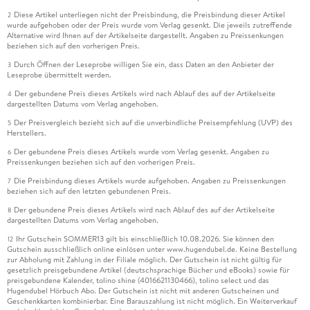
Diese Artikel unterliegen nicht der Preisbindung, die Preisbindung dieser Artikel
2
wurde aufgehoben oder der Preis wurde vom Verlag gesenkt. Die jeweils zutreffende
Alternative wird Ihnen auf der Artikelseite dargestellt. Angaben zu Preissenkungen
beziehen sich auf den vorherigen Preis.
Durch Öffnen der Leseprobe willigen Sie ein, dass Daten an den Anbieter der
3
Leseprobe übermittelt werden.
Der gebundene Preis dieses Artikels wird nach Ablauf des auf der Artikelseite
4
dargestellten Datums vom Verlag angehoben.
Der Preisvergleich bezieht sich auf die unverbindliche Preisempfehlung (UVP) des
5
Herstellers.
Der gebundene Preis dieses Artikels wurde vom Verlag gesenkt. Angaben zu
6
Preissenkungen beziehen sich auf den vorherigen Preis.
Die Preisbindung dieses Artikels wurde aufgehoben. Angaben zu Preissenkungen
7
beziehen sich auf den letzten gebundenen Preis.
Der gebundene Preis dieses Artikels wird nach Ablauf des auf der Artikelseite
8
dargestellten Datums vom Verlag angehoben.
Ihr Gutschein SOMMER13 gilt bis einschließlich 10.08.2026. Sie können den
12
Gutschein ausschließlich online einlösen unter www.hugendubel.de. Keine Bestellung
zur Abholung mit Zahlung in der Filiale möglich. Der Gutschein ist nicht gültig für
gesetzlich preisgebundene Artikel (deutschsprachige Bücher und eBooks) sowie für
preisgebundene Kalender, tolino shine (4016621130466), tolino select und das
Hugendubel Hörbuch Abo. Der Gutschein ist nicht mit anderen Gutscheinen und
Geschenkkarten kombinierbar. Eine Barauszahlung ist nicht möglich. Ein Weiterverkauf