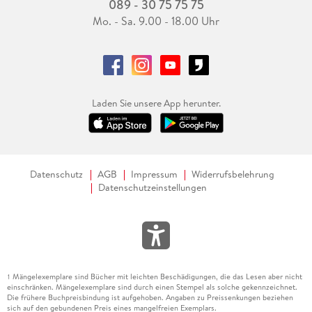
089 - 30 75 75 75
Mo. - Sa. 9.00 - 18.00 Uhr
Laden Sie unsere App herunter.
Datenschutz
AGB
Impressum
Widerrufsbelehrung
Datenschutzeinstellungen
Mängelexemplare sind Bücher mit leichten Beschädigungen, die das Lesen aber nicht
1
einschränken. Mängelexemplare sind durch einen Stempel als solche gekennzeichnet.
Die frühere Buchpreisbindung ist aufgehoben. Angaben zu Preissenkungen beziehen
sich auf den gebundenen Preis eines mangelfreien Exemplars.