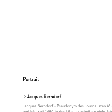
Portrait
Jacques Berndorf
Jacques Berndorf - Pseudonym des Journalisten Mi
und lebt seit 1984 in der Eifel. Er arbeitete viele Jah