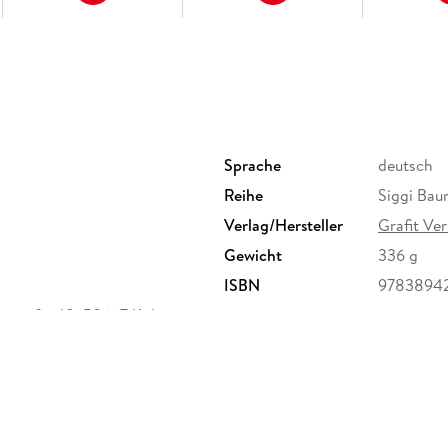
Sprache
deutsch
Reihe
Siggi Bau
Verlag/Hersteller
Grafit Ver
Gewicht
336 g
ISBN
9783894
nstraße 48, 50667 Köln,