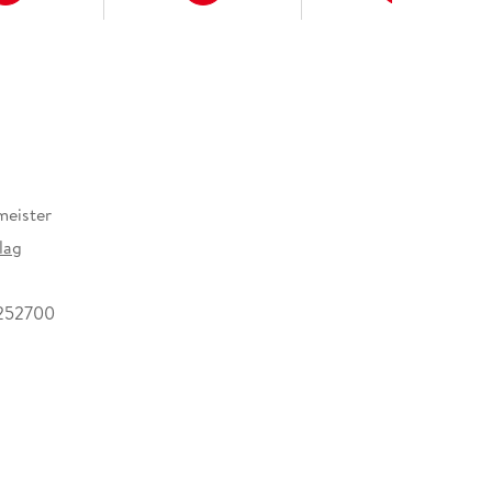
meister
lag
252700