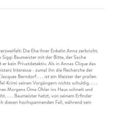
erzweifelt: Die Ehe ihrer Enkelin Anna zerbricht.
 Siggi Baumeister mit der Bitte, der Sache
 er kein Privatdetektiv. Als in Annas Clique das
sters Interesse - zumal ihn die Recherche der
cques Berndorf . . . ist ein Meister der prallen
fel-Krimi seinen Vorgängern nichts schuldig. . . .
 eines Morgens Oma Ohler ins Haus schneit und
ht. . . . Baumeister hetzt, von seinem Erfinder
rch diesen hochspannenden Fall, während sein
 Gartenteich ebenso aus den Fugen gerät wie die
i ist verletzlicher, verletzter, menschlicher
 (Saarbrücker Zeitung)