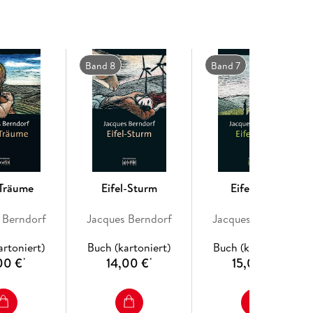
Band 8
Band 7
-Träume
Eifel-Sturm
Eifel-Jagd
 Berndorf
Jacques Berndorf
Jacques Berndorf
artoniert)
Buch (kartoniert)
Buch (kartoniert)
00 €
14,00 €
15,00 €
*
*
*