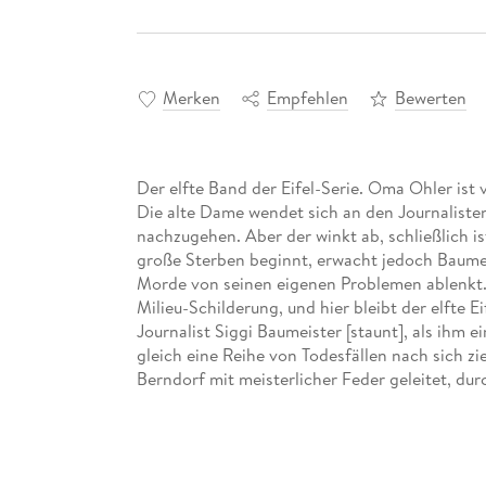
Merken
Empfehlen
Bewerten
Der elfte Band der Eifel-Serie. Oma Ohler ist v
Die alte Dame wendet sich an den Journalisten
nachzugehen. Aber der winkt ab, schließlich ist
große Sterben beginnt, erwacht jedoch Baumei
Morde von seinen eigenen Problemen ablenkt.'Ja
Milieu-Schilderung, und hier bleibt der elfte Ei
Journalist Siggi Baumeister [staunt], als ihm
gleich eine Reihe von Todesfällen nach sich zie
Berndorf mit meisterlicher Feder geleitet, du
eigenes Privatleben mit Katzen, Freundin und
heile Welt der Oma Ohler.' (Westfalenpost) 'Sigg
geworden - und damit fesselnder als je zuvor.'