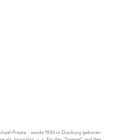
chael Preute - wurde 1936 in Duisburg geboren
re als Journalist, u. a. für den "Spiegel" und den