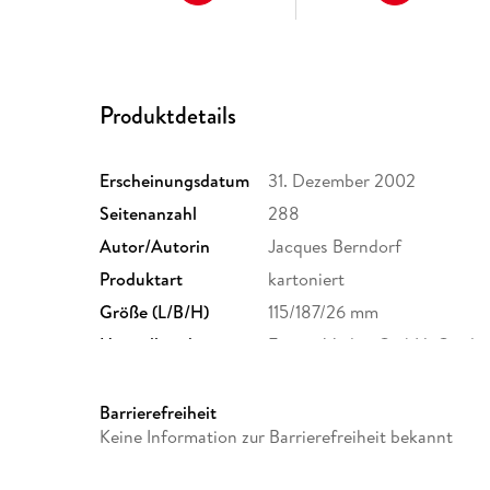
Produktdetails
Erscheinungsdatum
31. Dezember 2002
Seitenanzahl
288
Autor/Autorin
Jacques Berndorf
Produktart
kartoniert
Größe (L/B/H)
115/187/26 mm
Herstelleradresse
Emons Verlag GmbH, Cäcilie
info@emons-verlag.de
Barrierefreiheit
Keine Information zur Barrierefreiheit bekannt