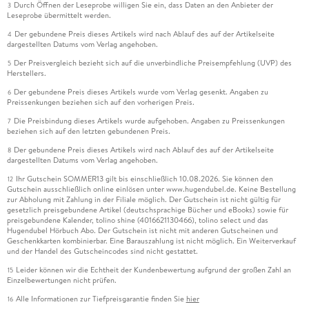
Durch Öffnen der Leseprobe willigen Sie ein, dass Daten an den Anbieter der
3
Leseprobe übermittelt werden.
Der gebundene Preis dieses Artikels wird nach Ablauf des auf der Artikelseite
4
dargestellten Datums vom Verlag angehoben.
Der Preisvergleich bezieht sich auf die unverbindliche Preisempfehlung (UVP) des
5
Herstellers.
Der gebundene Preis dieses Artikels wurde vom Verlag gesenkt. Angaben zu
6
Preissenkungen beziehen sich auf den vorherigen Preis.
Die Preisbindung dieses Artikels wurde aufgehoben. Angaben zu Preissenkungen
7
beziehen sich auf den letzten gebundenen Preis.
Der gebundene Preis dieses Artikels wird nach Ablauf des auf der Artikelseite
8
dargestellten Datums vom Verlag angehoben.
Ihr Gutschein SOMMER13 gilt bis einschließlich 10.08.2026. Sie können den
12
Gutschein ausschließlich online einlösen unter www.hugendubel.de. Keine Bestellung
zur Abholung mit Zahlung in der Filiale möglich. Der Gutschein ist nicht gültig für
gesetzlich preisgebundene Artikel (deutschsprachige Bücher und eBooks) sowie für
preisgebundene Kalender, tolino shine (4016621130466), tolino select und das
Hugendubel Hörbuch Abo. Der Gutschein ist nicht mit anderen Gutscheinen und
Geschenkkarten kombinierbar. Eine Barauszahlung ist nicht möglich. Ein Weiterverkauf
und der Handel des Gutscheincodes sind nicht gestattet.
Leider können wir die Echtheit der Kundenbewertung aufgrund der großen Zahl an
15
Einzelbewertungen nicht prüfen.
Alle Informationen zur Tiefpreisgarantie finden Sie
hier
16