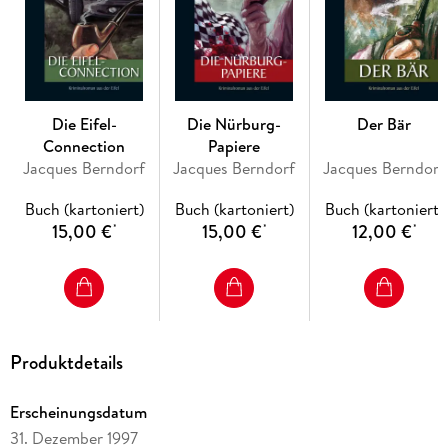
facettenreich und einleuchtend, wie das beschrieben ist,
möchte man nicht viel dagegen halten, daß es so nicht sei.
Ich fürchte, Berndorf hat kaum übertrieben.' (Prof. Erhard
Schütz/WDR) 'Jacques Berndorf ist der Eifelkrimi- Guru.' (DIE
ZEIT) 'Außer spannender Unterhaltung bietet der Autor ein
großes Sittengemälde der Provinz.' (Badische Neueste
Die Eifel-
Die Nürburg-
Der Bär
Nachrichten)
Connection
Papiere
Jacques Berndorf
Jacques Berndorf
Jacques Berndorf
Buch (kartoniert)
Buch (kartoniert)
Buch (kartoniert)
15,00 €
15,00 €
12,00 €
*
*
*
Produktdetails
Erscheinungsdatum
31. Dezember 1997