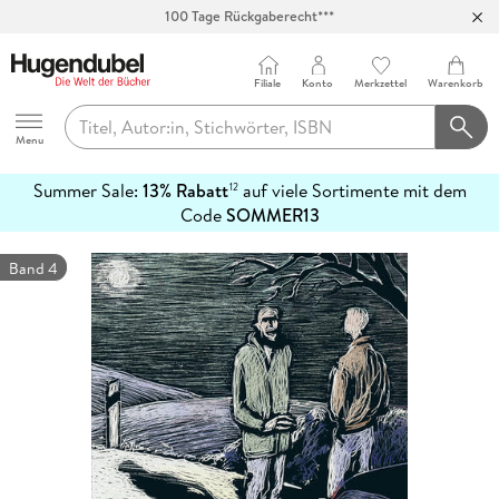
100 Tage Rückgaberecht***
Abholung in über 100 Filialen
Filiale
Konto
Merkzettel
Warenkorb
Hugendubel
Menu
Summer Sale:
13% Rabatt
auf viele Sortimente mit dem
12
mehr
Code
SOMMER13
erfahren
Band 4