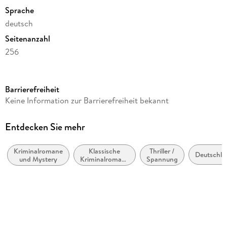
Sprache
deutsch
Seitenanzahl
256
Reihe
Siggi Baumeister, 4
Barrierefreiheit
Autor/Autorin
Keine Information zur Barrierefreiheit bekannt
Jacques Berndorf
Verlag/Hersteller
Entdecken Sie mehr
GRAFIT
Kriminalromane
Klassische
Thriller /
Produktart
Deutschla
und Mystery
Kriminalromane
Spannung
kartoniert
und Mystery
Gewicht
265 g
Größe (L/B/H)
190/115/18 mm