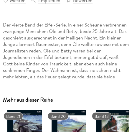
Merken
Empfehlen
Bewerten
Der vierte Band der Eifel-Serie. In einer Scheune verbrennen
zwei junge Menschen: Ole und Betty, beide 25 Jahre alt. Das
geschieht ausgerechnet in der Heiligen Nacht. Ein kleiner
Junge alarmiert Baumeister, denn Ole wollte sowieso mit dem
Journalisten reden. Ole und Betty waren bei den
Jugendlichen in der Eifel bekannt, immer gut drauf, weiß
Gott keine Kinder von Traurigkeit, aber eben auch keine
schlimmen Finger. Der Wahnsinn ist, dass sie schon nicht
mehr lebten, als das Feuer gelegt wurde, dass sie beide
Heroin im Kreislauf hatten, obwohl sie niemals Heroin
spritzten. Baumeister nimmt die Herausforderung an und
recherchiert die Vergangenheit der beiden Toten. Er findet
Mehr aus dieser Reihe
Erstaunliches. 'Nun bin ich ganz ratlos. Ich habe plötzlich gar
nichts mehr zu meckern. Berndorfs Krimi, mit allem
ausgestattet, was einen über die vielen Seiten spannt, ohne
Band 21
Band 20
Band 13
daß man schlapp macht, handelt von der Drogenszene in der
Provinz, auf dem Lande. Und detailliert und dicht,