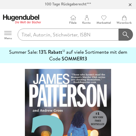
Abholung in über 100 Filialen
Filiale
Konto
Merkzettel
Warenkorb
Hugendubel
Menu
Summer Sale:
13% Rabatt
auf viele Sortimente mit dem
12
mehr
Code
SOMMER13
erfahren