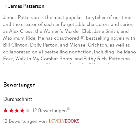
James Patterson
James Patterson is the most popular storyteller of our time
and the creator of such unforgettable characters and series
as Alex Cross, the Women’s Murder Club, Jane Smith, and
Maximum Ride. He has coauthored #1 bestselling novels with
Bill Clinton, Dolly Parton, and Michael Crichton, as well as
collaborated on #1 bestselling nonfiction, including The Idaho
Four, Walk in My Combat Boots, and Filthy Rich. Patterson
has told the story of his own life in the #1 bestselling
autobiography James Patterson by James Patterson. He is
the recipient of an Edgar Award, ten Emmy Awards, the
Bewertungen
Literarian Award from the National Book Foundation, and
the National Humanities Medal.
Durchschnitt
15
12 Bewertungen
12 Bewertungen
von
LovelyBooks