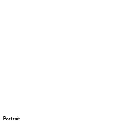
ISBN
9780446696647
Portrait