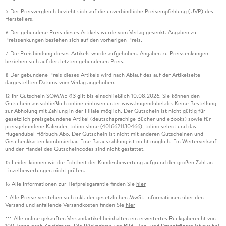
Der Preisvergleich bezieht sich auf die unverbindliche Preisempfehlung (UVP) des
5
Herstellers.
Der gebundene Preis dieses Artikels wurde vom Verlag gesenkt. Angaben zu
6
Preissenkungen beziehen sich auf den vorherigen Preis.
Die Preisbindung dieses Artikels wurde aufgehoben. Angaben zu Preissenkungen
7
beziehen sich auf den letzten gebundenen Preis.
Der gebundene Preis dieses Artikels wird nach Ablauf des auf der Artikelseite
8
dargestellten Datums vom Verlag angehoben.
Ihr Gutschein SOMMER13 gilt bis einschließlich 10.08.2026. Sie können den
12
Gutschein ausschließlich online einlösen unter www.hugendubel.de. Keine Bestellung
zur Abholung mit Zahlung in der Filiale möglich. Der Gutschein ist nicht gültig für
gesetzlich preisgebundene Artikel (deutschsprachige Bücher und eBooks) sowie für
preisgebundene Kalender, tolino shine (4016621130466), tolino select und das
Hugendubel Hörbuch Abo. Der Gutschein ist nicht mit anderen Gutscheinen und
Geschenkkarten kombinierbar. Eine Barauszahlung ist nicht möglich. Ein Weiterverkauf
und der Handel des Gutscheincodes sind nicht gestattet.
Leider können wir die Echtheit der Kundenbewertung aufgrund der großen Zahl an
15
Einzelbewertungen nicht prüfen.
Alle Informationen zur Tiefpreisgarantie finden Sie
hier
16
Alle Preise verstehen sich inkl. der gesetzlichen MwSt. Informationen über den
*
Versand und anfallende Versandkosten finden Sie
hier
Alle online gekauften Versandartikel beinhalten ein erweitertes Rückgaberecht von
***