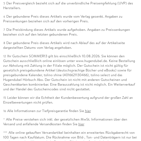
Der Preisvergleich bezieht sich auf die unverbindliche Preisempfehlung (UVP) des
5
Herstellers.
Der gebundene Preis dieses Artikels wurde vom Verlag gesenkt. Angaben zu
6
Preissenkungen beziehen sich auf den vorherigen Preis.
Die Preisbindung dieses Artikels wurde aufgehoben. Angaben zu Preissenkungen
7
beziehen sich auf den letzten gebundenen Preis.
Der gebundene Preis dieses Artikels wird nach Ablauf des auf der Artikelseite
8
dargestellten Datums vom Verlag angehoben.
Ihr Gutschein SOMMER13 gilt bis einschließlich 10.08.2026. Sie können den
12
Gutschein ausschließlich online einlösen unter www.hugendubel.de. Keine Bestellung
zur Abholung mit Zahlung in der Filiale möglich. Der Gutschein ist nicht gültig für
gesetzlich preisgebundene Artikel (deutschsprachige Bücher und eBooks) sowie für
preisgebundene Kalender, tolino shine (4016621130466), tolino select und das
Hugendubel Hörbuch Abo. Der Gutschein ist nicht mit anderen Gutscheinen und
Geschenkkarten kombinierbar. Eine Barauszahlung ist nicht möglich. Ein Weiterverkauf
und der Handel des Gutscheincodes sind nicht gestattet.
Leider können wir die Echtheit der Kundenbewertung aufgrund der großen Zahl an
15
Einzelbewertungen nicht prüfen.
Alle Informationen zur Tiefpreisgarantie finden Sie
hier
16
Alle Preise verstehen sich inkl. der gesetzlichen MwSt. Informationen über den
*
Versand und anfallende Versandkosten finden Sie
hier
Alle online gekauften Versandartikel beinhalten ein erweitertes Rückgaberecht von
***
100 Tagen nach Kaufdatum. Die Rücknahme von Bild-, Ton- und Datenträgern ist nur bei