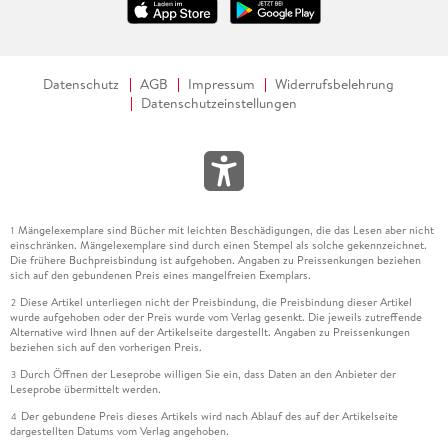
Datenschutz
AGB
Impressum
Widerrufsbelehrung
Datenschutzeinstellungen
Mängelexemplare sind Bücher mit leichten Beschädigungen, die das Lesen aber nicht
1
einschränken. Mängelexemplare sind durch einen Stempel als solche gekennzeichnet.
Die frühere Buchpreisbindung ist aufgehoben. Angaben zu Preissenkungen beziehen
sich auf den gebundenen Preis eines mangelfreien Exemplars.
Diese Artikel unterliegen nicht der Preisbindung, die Preisbindung dieser Artikel
2
wurde aufgehoben oder der Preis wurde vom Verlag gesenkt. Die jeweils zutreffende
Alternative wird Ihnen auf der Artikelseite dargestellt. Angaben zu Preissenkungen
beziehen sich auf den vorherigen Preis.
Durch Öffnen der Leseprobe willigen Sie ein, dass Daten an den Anbieter der
3
Leseprobe übermittelt werden.
Der gebundene Preis dieses Artikels wird nach Ablauf des auf der Artikelseite
4
dargestellten Datums vom Verlag angehoben.