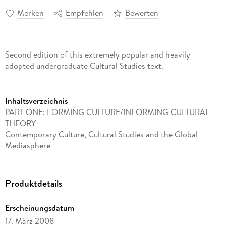
Merken
Empfehlen
Bewerten
Second edition of this extremely popular and heavily
adopted undergraduate Cultural Studies text.
Inhaltsverzeichnis
PART ONE: FORMING CULTURE/INFORMING CULTURAL
THEORY
Contemporary Culture, Cultural Studies and the Global
Mediasphere
Social Theory and the Foundations of Cultural Studies
Marxism and the Formation of Cultural Ideology
From British Cultural Studies to International Cultural Studies
Produktdetails
Language and Culture
From Structuralism to Poststructuralism
Erscheinungsdatum
PART TWO: CULTURAL LOCATIONS
17. März 2008
Feminism