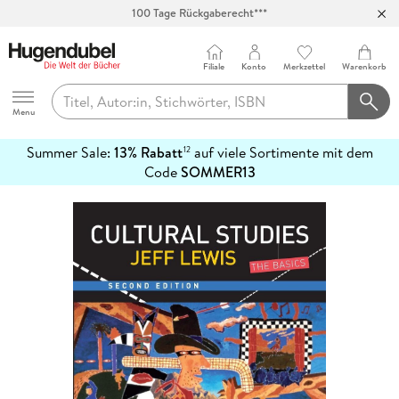
100 Tage Rückgaberecht***
Abholung in über 100 Filialen
Filiale
Konto
Merkzettel
Warenkorb
Hugendubel
Menu
Summer Sale:
13% Rabatt
auf viele Sortimente mit dem
12
mehr
Code
SOMMER13
erfahren