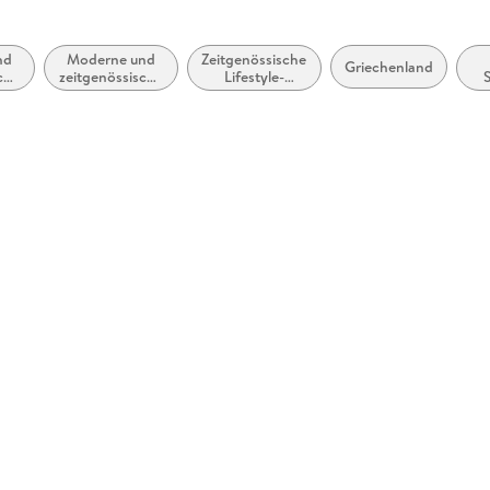
nd
Moderne und
Zeitgenössische
Griechenland
che
zeitgenössische
Lifestyle-
:
Liebesromane /
Literatur
A
und
Romance
h