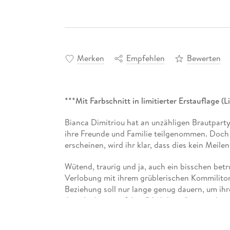
Merken
Empfehlen
Bewerten
***Mit Farbschnitt in limitierter Erstauflage (
Bianca Dimitriou hat an unzähligen Brautpart
ihre Freunde und Familie teilgenommen. Doch al
erscheinen, wird ihr klar, dass dies kein Meilen
Wütend, traurig und ja, auch ein bisschen bet
Verlobung mit ihrem grüblerischen Kommilitone
Beziehung soll nur lange genug dauern, um ihr
ihrer Liebsten auf ihre "Verlobung" genau das i
ganze noch ein bisschen länger laufen zu lassen 