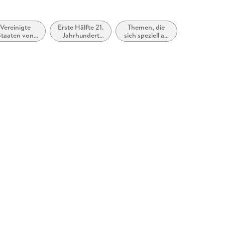
Vereinigte
Erste Hälfte 21.
Themen, die
Staaten von
Jahrhundert
sich speziell an
merika, USA
(ca. 2000 bis
Frauen
ca. 2050)
und/oder
Mädchen
richten