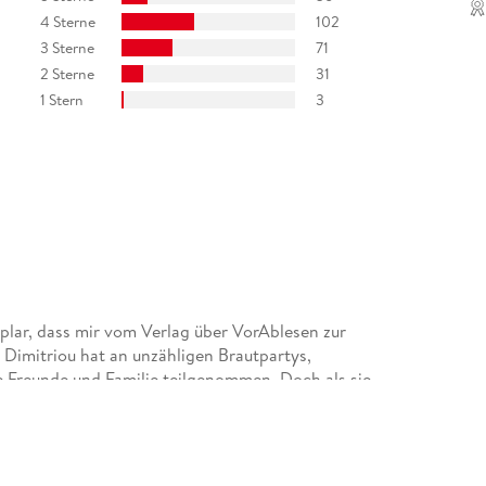
4 Sterne
102
3 Sterne
71
2 Sterne
31
1 Stern
3
lar, dass mir vom Verlag über VorAblesen zur
 Dimitriou hat an unzähligen Brautpartys,
 Freunde und Familie teilgenommen. Doch als sie
rd ihr klar, dass dies kein Meilenstein ist, den sie
 betrunken, beschließt Bianca, dass eine
ommilitonen Xavier Byrne die perfekte Rache ist.
m ihren Standpunkt zu beweisen. Aber als die