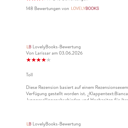
148 Bewertungen
von
LovelyBooks
LovelyBooks-Bewertung
Von Larissar
am
03.06.2026
Toll
Diese Rezension basiert auf einem Rezensionsexemp
Verfügung gestellt worden ist. ¿Klappentext:Bianca
Junggesellinnenabschieden und Hochzeiten für ihre
alle nicht zur Feier ihres Doktortitels erscheinen, wi
schätzen.Wütend, traurig und ja, auch ein bisschen
vorgetäuschte Verlobung mit ihrem grüblerischen K
LovelyBooks-Bewertung
Die Fake-Beziehung soll nur lange genug dauern, u