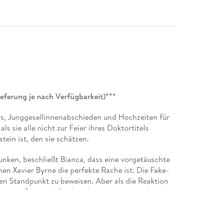
Lieferung je nach Verfügbarkeit)***
ys, Junggesellinnenabschieden und Hochzeiten für
s sie alle nicht zur Feier ihres Doktortitels
stein ist, den sie schätzen.
runken, beschließt Bianca, dass eine vorgetäuschte
n Xavier Byrne die perfekte Rache ist. Die Fake-
en Standpunkt zu beweisen. Aber als die Reaktion
st, was Bianca befürchtet hat, ist sie versucht, das
. . .