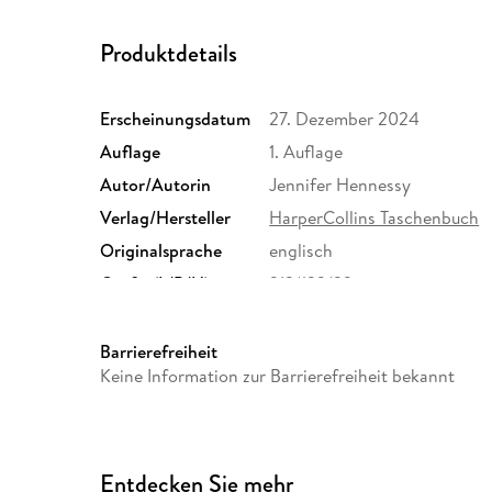
Produktdetails
Erscheinungsdatum
27. Dezember 2024
Auflage
1. Auflage
Autor/Autorin
Jennifer Hennessy
Verlag/Hersteller
HarperCollins Taschenbuch
Originalsprache
englisch
Größe (L/B/H)
213/132/32 mm
ISBN
9783365008935
Barrierefreiheit
Keine Information zur Barrierefreiheit bekannt
Entdecken Sie mehr