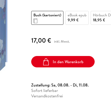
Fremdsprachige Bücher
n Lernhilfen
 Jugendbücher
eiber
Hörbuch Downloads im Bundle
cher
 Vergleich
 Puzzlezubehör
Lernen
New Adult
STABILO
Taschenbücher
hilfen
hriller
 Backen
er
lender
Ratgeber
Buch (kartoniert)
eBook epub
Hörbuch D
op
9,99 €
18,95 €
hriller
Romance
Sachbücher
precher:innen
Science Fiction
17,00 €
inkl. Mwst.
Fremdsprachige Bücher
In den Warenkorb
Zustellung:
Sa, 08.08. - Di, 11.08.
Sofort lieferbar
Versandkostenfrei