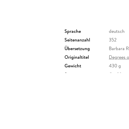
Doch was ist möglicherweise zu lang? Die Sp
Xavier und Bianca schwelte, verwandelt sich in
ihn um den halben Globus führt, darf Bianca n
vorübergehend ist. Wenn die Zeit kommt die V
von ihren Gefühlen trennen können?
Sprache
deutsch
Seitenanzahl
352
Übersetzung
Barbara R
Originaltitel
Degrees 
Gewicht
430 g
Sonstiges
Großforma
Herstelleradresse
Verlagsgr
Valentins