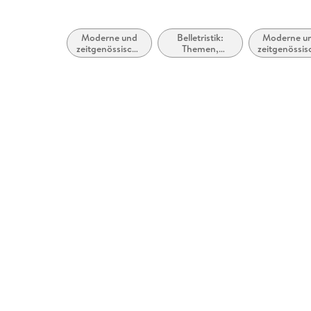
Moderne und
Belletristik:
Moderne u
zeitgenössische
Themen,
zeitgenössis
Liebesromane
Stoffe, Motive:
Belletristik
Liebe und
allgemein 
Beziehungen
literarisc