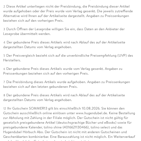
Diese Artikel unterliegen nicht der Preisbindung, die Preisbindung dieser Artikel
2
wurde aufgehoben oder der Preis wurde vom Verlag gesenkt. Die jeweils zutreffende
Alternative wird Ihnen auf der Artikelseite dargestellt. Angaben zu Preissenkungen
beziehen sich auf den vorherigen Preis.
Durch Öffnen der Leseprobe willigen Sie ein, dass Daten an den Anbieter der
3
Leseprobe übermittelt werden.
Der gebundene Preis dieses Artikels wird nach Ablauf des auf der Artikelseite
4
dargestellten Datums vom Verlag angehoben.
Der Preisvergleich bezieht sich auf die unverbindliche Preisempfehlung (UVP) des
5
Herstellers.
Der gebundene Preis dieses Artikels wurde vom Verlag gesenkt. Angaben zu
6
Preissenkungen beziehen sich auf den vorherigen Preis.
Die Preisbindung dieses Artikels wurde aufgehoben. Angaben zu Preissenkungen
7
beziehen sich auf den letzten gebundenen Preis.
Der gebundene Preis dieses Artikels wird nach Ablauf des auf der Artikelseite
8
dargestellten Datums vom Verlag angehoben.
Ihr Gutschein SOMMER13 gilt bis einschließlich 10.08.2026. Sie können den
12
Gutschein ausschließlich online einlösen unter www.hugendubel.de. Keine Bestellung
zur Abholung mit Zahlung in der Filiale möglich. Der Gutschein ist nicht gültig für
gesetzlich preisgebundene Artikel (deutschsprachige Bücher und eBooks) sowie für
preisgebundene Kalender, tolino shine (4016621130466), tolino select und das
Hugendubel Hörbuch Abo. Der Gutschein ist nicht mit anderen Gutscheinen und
Geschenkkarten kombinierbar. Eine Barauszahlung ist nicht möglich. Ein Weiterverkauf