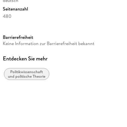
deutsch
Seitenanzahl
480
Reihe
Humanities, Social Science (German Language)
Barrierefreiheit
Autor/Autorin
Keine Information zur Barrierefreiheit bekannt
Jens Maßlo
Verlag/Hersteller
Entdecken Sie mehr
VS Verlag für Sozialwissenschaften
Politikwissenschaft
Gewicht
und politische Theorie
690 g
Größe (L/B/H)
210/148/30 mm
ISBN
9783531173986
Herstelleradresse