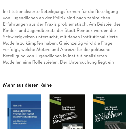
Institutionalisierte Beteiligungsformen für die Beteiligung
von Jugendlichen an der Politik sind nach zahlreichen
Erfahrungen aus der Praxis problematisch. Am Beispiel des
Kinder- und Jugendbeirats der Stadt Reinbek werden die
Schwierigkeiten untersucht, mit denen institutionalisierte
Modelle zu kämpfen haben. Gleichzeitig wird die Frage
verfolgt, welche Motive und Anreize für die politische
Beteiligung von Jugendlichen in institutionalisierten
Modellen eine Rolle spielen. Der Untersuchung liegt ein
umfassender Ansatz zugrunde, der mit seiner dialogischen
Vorgehensweise die Erfordernisse der Konfliktvermittlung in
der Praxis mit den wissenschaftlichen Ansprüchen der
Mehr aus dieser Reihe
Forschung gewinnbringend für beide verbinden kann.
Inhaltsverzeichnis
Allgemeine Grundlagen. - Einflussfaktoren für die politische
Partizipation. - Operationalisierung der theoretischen
Ansätze für die Untersuchung des Kinder- und