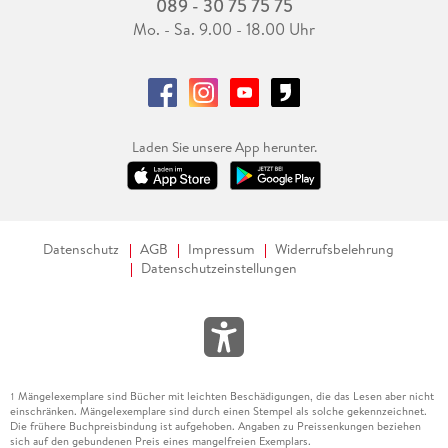
089 - 30 75 75 75
Mo. - Sa. 9.00 - 18.00 Uhr
Laden Sie unsere App herunter.
Datenschutz
AGB
Impressum
Widerrufsbelehrung
Datenschutzeinstellungen
Mängelexemplare sind Bücher mit leichten Beschädigungen, die das Lesen aber nicht
1
einschränken. Mängelexemplare sind durch einen Stempel als solche gekennzeichnet.
Die frühere Buchpreisbindung ist aufgehoben. Angaben zu Preissenkungen beziehen
sich auf den gebundenen Preis eines mangelfreien Exemplars.