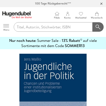
100 Tage Rückgaberecht***
Abholung in über 100 Filialen
Filiale
Konto
Merkzettel
Warenkorb
Hugendubel
Menu
Nur noch heute:
Summer Sale -
13% Rabatt
auf viele
12
mehr
Sortimente mit dem Code
SOMMER13
erfahren