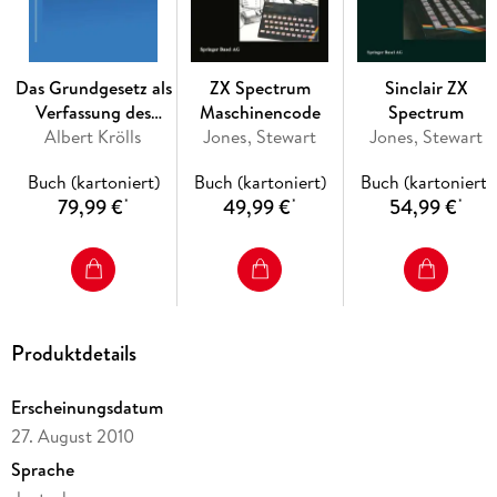
Jugendbeirates der Stadt Reinbek. - Die Ergebnisse der
Untersuchung. - Zusammenfassung, Bewertung und Ausblick.
Das Grundgesetz als
ZX Spectrum
Sinclair ZX
Verfassung des
Maschinencode
Spectrum
Albert Krölls
staatlich
Jones, Stewart
Jones, Stewart
organisierten
Buch (kartoniert)
Buch (kartoniert)
Buch (kartoniert)
Kapitalismus
79,99 €
49,99 €
54,99 €
*
*
*
Produktdetails
Erscheinungsdatum
27. August 2010
Sprache