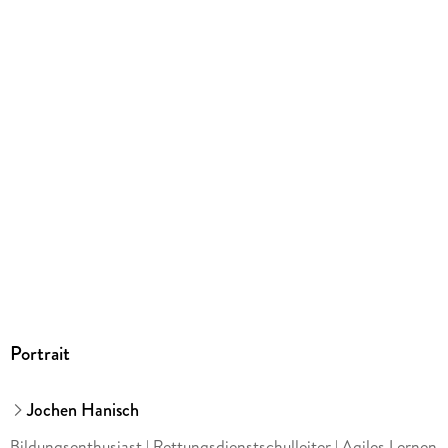
info@grin.com
Portrait
Jochen Hanisch
Bildungsenthusiast | Rettungsdienstschulleiter | Agiles Lernen