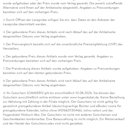
wurde aufgehoben oder der Preis wurde vom Verlag gesenkt. Die jeweils zutreffende
Alternative wird Ihnen auf der Artikelseite dargestellt. Angaben zu Preissenkungen
beziehen sich auf den vorherigen Preis.
Durch Öffnen der Leseprobe willigen Sie ein, dass Daten an den Anbieter der
3
Leseprobe übermittelt werden.
Der gebundene Preis dieses Artikels wird nach Ablauf des auf der Artikelseite
4
dargestellten Datums vom Verlag angehoben.
Der Preisvergleich bezieht sich auf die unverbindliche Preisempfehlung (UVP) des
5
Herstellers.
Der gebundene Preis dieses Artikels wurde vom Verlag gesenkt. Angaben zu
6
Preissenkungen beziehen sich auf den vorherigen Preis.
Die Preisbindung dieses Artikels wurde aufgehoben. Angaben zu Preissenkungen
7
beziehen sich auf den letzten gebundenen Preis.
Der gebundene Preis dieses Artikels wird nach Ablauf des auf der Artikelseite
8
dargestellten Datums vom Verlag angehoben.
Ihr Gutschein SOMMER13 gilt bis einschließlich 10.08.2026. Sie können den
12
Gutschein ausschließlich online einlösen unter www.hugendubel.de. Keine Bestellung
zur Abholung mit Zahlung in der Filiale möglich. Der Gutschein ist nicht gültig für
gesetzlich preisgebundene Artikel (deutschsprachige Bücher und eBooks) sowie für
preisgebundene Kalender, tolino shine (4016621130466), tolino select und das
Hugendubel Hörbuch Abo. Der Gutschein ist nicht mit anderen Gutscheinen und
Geschenkkarten kombinierbar. Eine Barauszahlung ist nicht möglich. Ein Weiterverkauf
und der Handel des Gutscheincodes sind nicht gestattet.