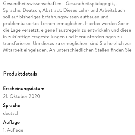
Gesundheitswissenschaften - Gesundheitspädagogik, ,
Sprache: Deutsch, Abstract: Dieses Lehr- und Arbeitsbuch
soll auf bisheriges Erfahrungswissen aufbauen und
problembasiertes Lernen ermöglichen. Hierbei werden Sie in
die Lage versetzt, eigene Faustregeln zu entwickeln und diese
in zukünftige Fragestellungen und Herausforderungen zu
transferieren. Um dieses zu ermöglichen, sind Sie herzlich zur
Mitarbeit eingeladen. An unterschiedlichen Stellen finden Sie
Reflexionen für den Praxistransfer, mithilfe dessen die
Verfestigung des hier dargestellten Inhaltes
gelingen möchte.
Produktdetails
Das Feld der Beratung ist kaum von anderen Formen der
Erscheinungsdatum
Begleitung in sozialen und kommunikativen Settings
21. Oktober 2020
abzugrenzen. Es existiert eine Vielzahl an Vorstellungen, was
Beratung und beratungsähnliche Verfahren leisten sollen
Sprache
sowie Vorstellungen über Ideen von Problemerfassungen und
deutsch
einer guten und hilfreichen Lösungsentwicklung. Neu ist der
Auflage
Ansatz, die systemische Beratung in den Kontext von
Gesundheitsfachberufen (Rettungsdienst, Pflegeberufe) zu
1. Auflage