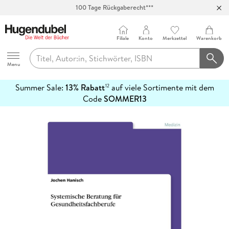
100 Tage Rückgaberecht***
Abholung in über 100 Filialen
Filiale
Konto
Merkzettel
Warenkorb
Hugendubel
Menu
Summer Sale:
13% Rabatt
auf viele Sortimente mit dem
12
mehr
Code
SOMMER13
erfahren