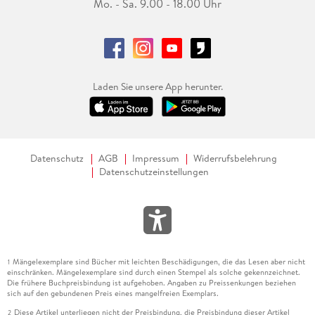
Mo. - Sa. 9.00 - 18.00 Uhr
Laden Sie unsere App herunter.
Datenschutz
AGB
Impressum
Widerrufsbelehrung
Datenschutzeinstellungen
Mängelexemplare sind Bücher mit leichten Beschädigungen, die das Lesen aber nicht
1
einschränken. Mängelexemplare sind durch einen Stempel als solche gekennzeichnet.
Die frühere Buchpreisbindung ist aufgehoben. Angaben zu Preissenkungen beziehen
sich auf den gebundenen Preis eines mangelfreien Exemplars.
Diese Artikel unterliegen nicht der Preisbindung, die Preisbindung dieser Artikel
2