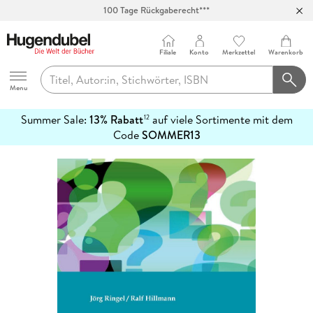
100 Tage Rückgaberecht***
Abholung in über 100 Filialen
Filiale
Konto
Merkzettel
Warenkorb
Hugendubel
Menu
Summer Sale:
13% Rabatt
auf viele Sortimente mit dem
12
mehr
Code
SOMMER13
erfahren