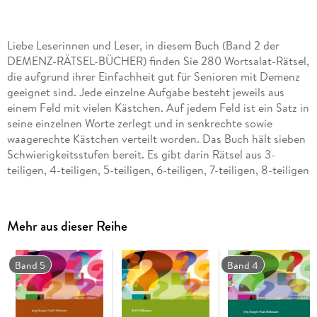
Liebe Leserinnen und Leser, in diesem Buch (Band 2 der
DEMENZ-RÄTSEL-BÜCHER) finden Sie 280 Wortsalat-Rätsel,
die aufgrund ihrer Einfachheit gut für Senioren mit Demenz
geeignet sind. Jede einzelne Aufgabe besteht jeweils aus
einem Feld mit vielen Kästchen. Auf jedem Feld ist ein Satz in
seine einzelnen Worte zerlegt und in senkrechte sowie
waagerechte Kästchen verteilt worden. Das Buch hält sieben
Schwierigkeitsstufen bereit. Es gibt darin Rätsel aus 3-
teiligen, 4-teiligen, 5-teiligen, 6-teiligen, 7-teiligen, 8-teiligen
und 9-teiligen Sätzen. Es gilt herauszufinden, welche Sätze
sich aus den einzelnen Wörtern bilden lassen, wenn man sie
in eine sinnvolle Reihenfolge bringt! Bewusst kommen in den
Mehr aus dieser Reihe
Wortsalat-Rätseln keine bekannten Redewendungen oder
Sprichwörter vor. Allgemein bekannte Sprichwort-Rätsel
werden eher aus der Erinnerung heraus gelöst und nicht über
Band 5
Band 4
das konzentrierte Ermitteln einer sinnvollen Wortreihenfolge.
Die Wortsalat-Rätsel dieses Buches erfordern mehr
Kombinationsgeschick.