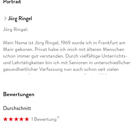
Portrait
Jörg Ringel
Jörg Ringel:
Mein Name ist Jörg Ringel, 1969 wurde ich in Frankfurt am
Main geboren. Privat habe ich mich mit älteren Menschen
schon immer gut verstanden. Durch vielfältige Unterrichts-
und Lehrtätigkeiten bin ich mit Senioren in unterschiedlicher
gesundheitlicher Verfassung nun auch schon seit vielen
Jahren beruflich vertraut. Mit meinem Buch >280 verdrehte
Sätze< knüpfe ich an meine Arbeit in Alten- und
Pflegeheimen an, bei der es mir immer sehr wichtig war, mich
Bewertungen
auf die unterschiedlichen Bedürfnisse und Fähigkeiten der
einzelnen Senioren einzustellen.
Durchschnitt
Es grüßt recht herzlich - Jörg Ringel
15
1 Bewertung
Ralf Hillmann: