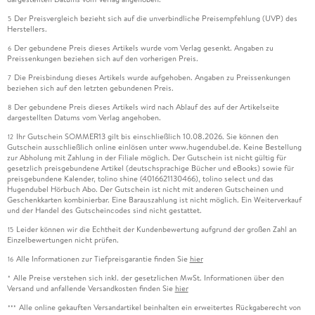
Der Preisvergleich bezieht sich auf die unverbindliche Preisempfehlung (UVP) des
5
Herstellers.
Der gebundene Preis dieses Artikels wurde vom Verlag gesenkt. Angaben zu
6
Preissenkungen beziehen sich auf den vorherigen Preis.
Die Preisbindung dieses Artikels wurde aufgehoben. Angaben zu Preissenkungen
7
beziehen sich auf den letzten gebundenen Preis.
Der gebundene Preis dieses Artikels wird nach Ablauf des auf der Artikelseite
8
dargestellten Datums vom Verlag angehoben.
Ihr Gutschein SOMMER13 gilt bis einschließlich 10.08.2026. Sie können den
12
Gutschein ausschließlich online einlösen unter www.hugendubel.de. Keine Bestellung
zur Abholung mit Zahlung in der Filiale möglich. Der Gutschein ist nicht gültig für
gesetzlich preisgebundene Artikel (deutschsprachige Bücher und eBooks) sowie für
preisgebundene Kalender, tolino shine (4016621130466), tolino select und das
Hugendubel Hörbuch Abo. Der Gutschein ist nicht mit anderen Gutscheinen und
Geschenkkarten kombinierbar. Eine Barauszahlung ist nicht möglich. Ein Weiterverkauf
und der Handel des Gutscheincodes sind nicht gestattet.
Leider können wir die Echtheit der Kundenbewertung aufgrund der großen Zahl an
15
Einzelbewertungen nicht prüfen.
Alle Informationen zur Tiefpreisgarantie finden Sie
hier
16
Alle Preise verstehen sich inkl. der gesetzlichen MwSt. Informationen über den
*
Versand und anfallende Versandkosten finden Sie
hier
Alle online gekauften Versandartikel beinhalten ein erweitertes Rückgaberecht von
***