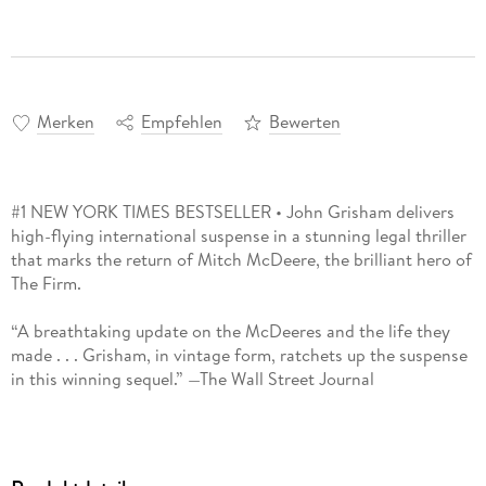
Merken
Empfehlen
Bewerten
#1 NEW YORK TIMES BESTSELLER • John Grisham delivers
high-flying international suspense in a stunning legal thriller
that marks the return of Mitch McDeere, the brilliant hero of
The Firm.
“A breathtaking update on the McDeeres and the life they
made . . . Grisham, in vintage form, ratchets up the suspense
in this winning sequel.” —The Wall Street Journal
What became of Mitch and Abby McDeere after they
exposed the crimes of Memphis law firm Bendini, Lambert &
Locke and fled the country? The answer is found in The