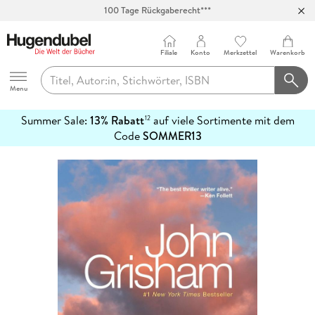
100 Tage Rückgaberecht***
Abholung in über 100 Filialen
Filiale
Konto
Merkzettel
Warenkorb
Hugendubel
Menu
Summer Sale:
13% Rabatt
auf viele Sortimente mit dem
12
mehr
Code
SOMMER13
erfahren