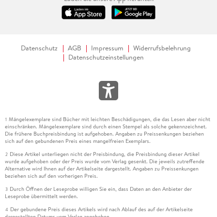
Datenschutz
AGB
Impressum
Widerrufsbelehrung
Datenschutzeinstellungen
Mängelexemplare sind Bücher mit leichten Beschädigungen, die das Lesen aber nicht
1
einschränken. Mängelexemplare sind durch einen Stempel als solche gekennzeichnet.
Die frühere Buchpreisbindung ist aufgehoben. Angaben zu Preissenkungen beziehen
sich auf den gebundenen Preis eines mangelfreien Exemplars.
Diese Artikel unterliegen nicht der Preisbindung, die Preisbindung dieser Artikel
2
wurde aufgehoben oder der Preis wurde vom Verlag gesenkt. Die jeweils zutreffende
Alternative wird Ihnen auf der Artikelseite dargestellt. Angaben zu Preissenkungen
beziehen sich auf den vorherigen Preis.
Durch Öffnen der Leseprobe willigen Sie ein, dass Daten an den Anbieter der
3
Leseprobe übermittelt werden.
Der gebundene Preis dieses Artikels wird nach Ablauf des auf der Artikelseite
4
dargestellten Datums vom Verlag angehoben.