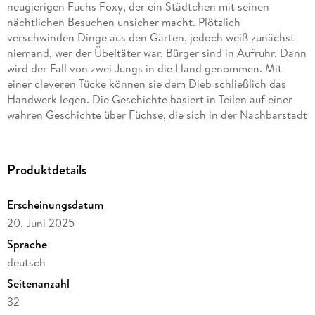
neugierigen Fuchs Foxy, der ein Städtchen mit seinen
nächtlichen Besuchen unsicher macht. Plötzlich
verschwinden Dinge aus den Gärten, jedoch weiß zunächst
niemand, wer der Übeltäter war. Bürger sind in Aufruhr. Dann
wird der Fall von zwei Jungs in die Hand genommen. Mit
einer cleveren Tücke können sie dem Dieb schließlich das
Handwerk legen. Die Geschichte basiert in Teilen auf einer
wahren Geschichte über Füchse, die sich in der Nachbarstadt
der Autorin ereignet hat. Was gibt es Schöneres als ein gutes
Buch, vorgelesen von einer lieben Person, an die man sich
ran kuschelt, während man gespannt eine Geschichte
Produktdetails
verfolgt und dazu viele bunte Bilder ansieht? Vorlesen ist
nicht nur für den Wortschatz wichtig, es schafft Nähe zu
Erscheinungsdatum
Kindern, fördert emotionale und soziale Kompetenzen und
20. Juni 2025
weckt in ihnen auch später Interesse am Lesen. Die Autorin
Karin Keck lebt mit ihrer Familie in Isny im schönen Allgäu.
Sprache
Seit ihrer Kindheit liebt sie Bilderbücher, besaß sogar mehr
deutsch
Bücher als Spielsachen. Ihr großer Traum war es schonimmer,
Seitenanzahl
Kinderbücher zu schreiben.
32