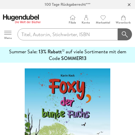
100 Tage Rückgaberecht***
Abholung in über 100 Filialen
Filiale
Konto
Merkzettel
Warenkorb
Hugendubel
Menu
Summer Sale:
13% Rabatt
auf viele Sortimente mit dem
12
mehr
Code
SOMMER13
erfahren