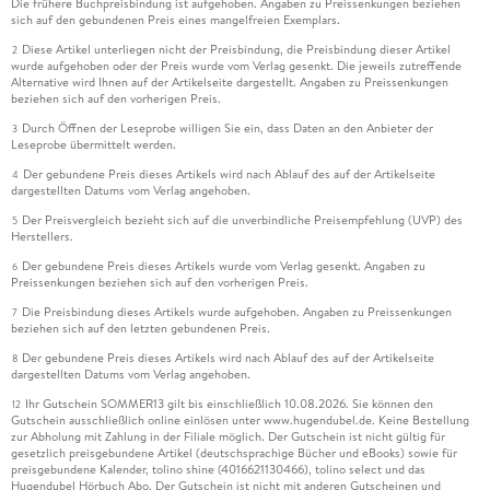
Die frühere Buchpreisbindung ist aufgehoben. Angaben zu Preissenkungen beziehen
sich auf den gebundenen Preis eines mangelfreien Exemplars.
Diese Artikel unterliegen nicht der Preisbindung, die Preisbindung dieser Artikel
2
wurde aufgehoben oder der Preis wurde vom Verlag gesenkt. Die jeweils zutreffende
Alternative wird Ihnen auf der Artikelseite dargestellt. Angaben zu Preissenkungen
beziehen sich auf den vorherigen Preis.
Durch Öffnen der Leseprobe willigen Sie ein, dass Daten an den Anbieter der
3
Leseprobe übermittelt werden.
Der gebundene Preis dieses Artikels wird nach Ablauf des auf der Artikelseite
4
dargestellten Datums vom Verlag angehoben.
Der Preisvergleich bezieht sich auf die unverbindliche Preisempfehlung (UVP) des
5
Herstellers.
Der gebundene Preis dieses Artikels wurde vom Verlag gesenkt. Angaben zu
6
Preissenkungen beziehen sich auf den vorherigen Preis.
Die Preisbindung dieses Artikels wurde aufgehoben. Angaben zu Preissenkungen
7
beziehen sich auf den letzten gebundenen Preis.
Der gebundene Preis dieses Artikels wird nach Ablauf des auf der Artikelseite
8
dargestellten Datums vom Verlag angehoben.
Ihr Gutschein SOMMER13 gilt bis einschließlich 10.08.2026. Sie können den
12
Gutschein ausschließlich online einlösen unter www.hugendubel.de. Keine Bestellung
zur Abholung mit Zahlung in der Filiale möglich. Der Gutschein ist nicht gültig für
gesetzlich preisgebundene Artikel (deutschsprachige Bücher und eBooks) sowie für
preisgebundene Kalender, tolino shine (4016621130466), tolino select und das
Hugendubel Hörbuch Abo. Der Gutschein ist nicht mit anderen Gutscheinen und