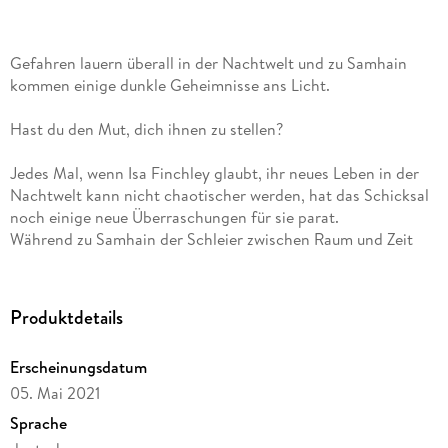
Gefahren lauern überall in der Nachtwelt und zu Samhain
kommen einige dunkle Geheimnisse ans Licht.
Hast du den Mut, dich ihnen zu stellen?
Jedes Mal, wenn Isa Finchley glaubt, ihr neues Leben in der
Nachtwelt kann nicht chaotischer werden, hat das Schicksal
noch einige neue Überraschungen für sie parat.
Während zu Samhain der Schleier zwischen Raum und Zeit
immer dünner wird, werden lange gehütete Geheimnisse
gelüftet, die Isas Leben für immer verändern könnten. Zum
Guten wie zum Schlechten.
Produktdetails
Dabei sind der anstehende Besuch des Hexenkönigs samt
Erscheinungsdatum
Hofstaat, Grahams kaltherzige Mutter und die Suche nach
05. Mai 2021
ihren leiblichen Eltern noch Isas kleinste Probleme.
Abgelenkt von den Vorbereitungen der Samhain-Feier, ahnen
Sprache
die Hexen der White Oak Akademie nicht, welche Gefahren