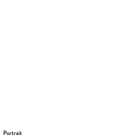
9783753435640
Portrait