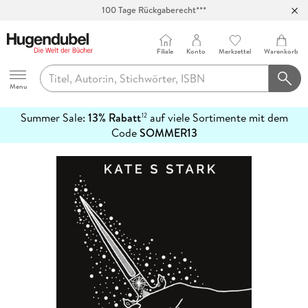
100 Tage Rückgaberecht***
Abholung in über 100 Filialen
Filiale
Konto
Merkzettel
Warenkorb
Hugendubel
Menu
Summer Sale:
13% Rabatt
auf viele Sortimente mit dem
12
mehr
Code
SOMMER13
erfahren