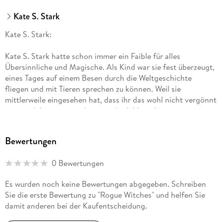
Kate S. Stark
Kate S. Stark:
Kate S. Stark hatte schon immer ein Faible für alles
Übersinnliche und Magische. Als Kind war sie fest überzeugt,
eines Tages auf einem Besen durch die Weltgeschichte
fliegen und mit Tieren sprechen zu können. Weil sie
mittlerweile eingesehen hat, dass ihr das wohl nicht vergönnt
sein wird, hat sie zunächst eine Ausbildung bei einem
Buchverlag abgeschlossen, im Online-Marketing gearbeitet
und konzentriert sich nun aufs Schreiben. Wenn man schon
Bewertungen
nicht hexen kann, erschafft man eben Charaktere, die diese
Fähigkeiten besitzen und einen ganzen Haufen gefährlicher
0 Bewertungen
magischer Wesen.
Es wurden noch keine Bewertungen abgegeben. Schreiben
Aber hin und wieder darf es auch romantisch werden, wie sie
Sie die erste Bewertung zu "Rogue Witches" und helfen Sie
mit ihrem Verlagsdebüt Die Dunkelheit deiner Seele beweist,
damit anderen bei der Kaufentscheidung.
das im Frühjahr 2020 erschienen ist.