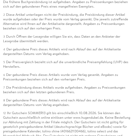
Die frühere Buchpreisbindung ist aufgehoben. Angaben zu Preissenkungen beziehen
sich auf den gebundenen Preis eines mangelfreien Exemplars.
Diese Artikel unterliegen nicht der Preisbindung, die Preisbindung dieser Artikel
2
wurde aufgehoben oder der Preis wurde vom Verlag gesenkt. Die jeweils zutreffende
Alternative wird Ihnen auf der Artikelseite dargestellt. Angaben zu Preissenkungen
beziehen sich auf den vorherigen Preis.
Durch Öffnen der Leseprobe willigen Sie ein, dass Daten an den Anbieter der
3
Leseprobe übermittelt werden.
Der gebundene Preis dieses Artikels wird nach Ablauf des auf der Artikelseite
4
dargestellten Datums vom Verlag angehoben.
Der Preisvergleich bezieht sich auf die unverbindliche Preisempfehlung (UVP) des
5
Herstellers.
Der gebundene Preis dieses Artikels wurde vom Verlag gesenkt. Angaben zu
6
Preissenkungen beziehen sich auf den vorherigen Preis.
Die Preisbindung dieses Artikels wurde aufgehoben. Angaben zu Preissenkungen
7
beziehen sich auf den letzten gebundenen Preis.
Der gebundene Preis dieses Artikels wird nach Ablauf des auf der Artikelseite
8
dargestellten Datums vom Verlag angehoben.
Ihr Gutschein SOMMER13 gilt bis einschließlich 10.08.2026. Sie können den
12
Gutschein ausschließlich online einlösen unter www.hugendubel.de. Keine Bestellung
zur Abholung mit Zahlung in der Filiale möglich. Der Gutschein ist nicht gültig für
gesetzlich preisgebundene Artikel (deutschsprachige Bücher und eBooks) sowie für
preisgebundene Kalender, tolino shine (4016621130466), tolino select und das
Hugendubel Hörbuch Abo. Der Gutschein ist nicht mit anderen Gutscheinen und