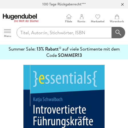
100 Tage Rückgaberecht***
Abholung in über 100 Filialen
Filiale
Konto
Merkzettel
Warenkorb
Hugendubel
Menu
Summer Sale:
13% Rabatt
auf viele Sortimente mit dem
12
mehr
Code
SOMMER13
erfahren