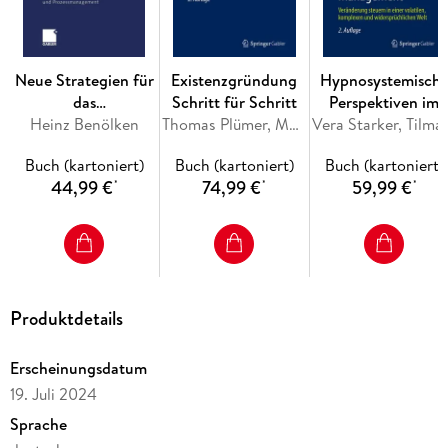
Herausforderungen von introvertierten Führungskräften. -
Praxis: Passende Strategien für herausfordernde Situationen
entwickeln. - Fazit.
Neue Strategien für
Existenzgründung
Hypnosystemisch
das
Schritt für Schritt
Perspektiven im
Firmenkundengeschäft
Heinz Benölken
Thomas Plümer, Martin Niemann
Change
Vera Starker, 
in Banken und
Management
Buch (kartoniert)
Buch (kartoniert)
Buch (kartoniert)
Sparkassen
44,99 €
74,99 €
59,99 €
*
*
*
Produktdetails
Erscheinungsdatum
19. Juli 2024
Sprache