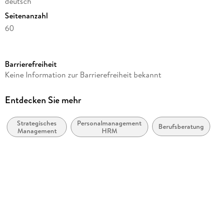
deutsch
Seitenanzahl
60
Reihe
Business and Economics (German Language)
Barrierefreiheit
Autor/Autorin
Keine Information zur Barrierefreiheit bekannt
Katja Schwalbach
Verlag/Hersteller
Entdecken Sie mehr
Springer
Strategisches
Personalmanagement,
Produktart
Berufsberatung
Management
HRM
kartoniert
Abbildungen
VIII, 49 S.
Gewicht
92 g
Größe (L/B/H)