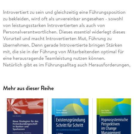
Introvertiert zu sein und gleichzeitig eine Führungsposition
zu bekleiden, wird oft als unvereinbar angesehen - sowohl
von leistungsstarken Introvertierten als auch von
Personalverantwortlichen. Dieses
essential
widerlegt dieses
Vorurteil und macht Introvertierten Mut, Führung zu
übernehmen. Denn gerade Introvertierte bringen Stärken
mit, die sie in der Führung von Mitarbeitenden optimal für
eine herausragende Teamleistung nutzen können.
Natürlich gibt es im Führungsalltag auch Herausforderungen,
die insbesondere das Energiemanagement betreffen. Die
Autorin stellt anhand ausführlicher Beispiele mögliche
Strategien für herausfordernde Situationen vor und hilft
Mehr aus dieser Reihe
damit Introvertierten, Schwierigkeiten im Arbeitsalltag
schneller zu erkennen und eine persönliche Strategie zu
entwickeln.
Inhaltsverzeichnis
Einleitung. - Introversion und Extraversion. - Stärken und