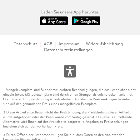
Laden Sie unsere App herunter.
Datenschutz
AGB
Impressum
Widerrufsbelehrung
Datenschutzeinstellungen
Mängelexemplare sind Bücher mit leichten Beschädigungen, die das Lesen aber nicht
1
einschränken. Mängelexemplare sind durch einen Stempel als solche gekennzeichnet.
Die frühere Buchpreisbindung ist aufgehoben. Angaben zu Preissenkungen beziehen
sich auf den gebundenen Preis eines mangelfreien Exemplars.
Diese Artikel unterliegen nicht der Preisbindung, die Preisbindung dieser Artikel
2
wurde aufgehoben oder der Preis wurde vom Verlag gesenkt. Die jeweils zutreffende
Alternative wird Ihnen auf der Artikelseite dargestellt. Angaben zu Preissenkungen
beziehen sich auf den vorherigen Preis.
Durch Öffnen der Leseprobe willigen Sie ein, dass Daten an den Anbieter der
3
Leseprobe übermittelt werden.