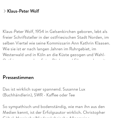
Klaus-Peter Wolf
Klaus-Peter Wolf, 1954 in Gelsenkirchen geboren, lebt als
freier Schriftsteller in der ostfriesischen Stadt Norden, im
selben Viertel wie seine Kommissarin Ann Kathrin Klaasen.
Wie sie ist er nach langen Jahren im Ruhrgebiet, im
Westerwald und in Köln an die Küste gezogen und Wahl-
Ostfriese geworden. Seine Bücher und Filme wurden mit
zahlreichen Preisen ausgezeichnet. Bislang sind seine Bücher
in 26 Sprachen übersetzt und über fünfzehn Millionen Mal
Pressestimmen
verkauft worden. Mehr als 60 seiner Drehbücher wurden
verfilmt, darunter viele für »Tatort« und »Polizeiruf 110«. Der
Das ist wirklich super spannend. Susanne Lux
Autor ist Mitglied im PEN-Zentrum Deutschland.
(Buchhändlerin), SWR - Kaffee oder Tee
Die Romane mit Hauptkommissarin Ann Kathrin Klaasen
So sympathisch und bodenständig, wie man ihn aus den
stehen regelmäßig mehrere Wochen auf Platz 1 der Spiegel-
Medien kennt, ist der Erfolgsautor wirklich. Christopher
Bestsellerliste, die ZDF-Verfilmungen sind Quotenrenner und