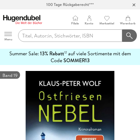
100 Tage Rückgaberecht***
Abholung in über 100 Filialen
Filiale
Konto
Merkzettel
Warenkorb
Hugendubel
Menu
Summer Sale:
13% Rabatt
auf viele Sortimente mit dem
12
mehr
Code
SOMMER13
erfahren
Band 19