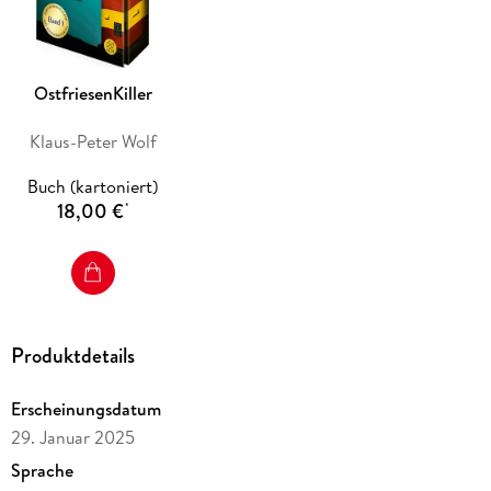
kaltblütiges Spiel mit der wahren Identität eines Menschen.
Wer ist hier wer oder wer spielt welches tödliche Spiel?
OstfriesenKiller
»Schreiben ist mein Hobby, meine größte Leidenschaft, mein
Glück. « Klaus-Peter Wolf im Interview mit Aike Sebastian
Klaus-Peter Wolf
Ruhr, NWZ
Buch (kartoniert)
18,00 €
*
Produktdetails
Erscheinungsdatum
29. Januar 2025
Sprache