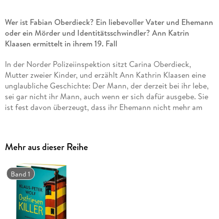
Wer ist Fabian Oberdieck? Ein liebevoller Vater und Ehemann
oder ein Mörder und Identitätsschwindler?
Ann Katrin
Klaasen ermittelt in ihrem 19. Fall
In der Norder Polizeiinspektion sitzt Carina Oberdieck,
Mutter zweier Kinder, und erzählt Ann Kathrin Klaasen eine
unglaubliche Geschichte: Der Mann, der derzeit bei ihr lebe,
sei gar nicht ihr Mann, auch wenn er sich dafür ausgebe. Sie
ist fest davon überzeugt, dass ihr Ehemann nicht mehr am
Leben ist.
Auch wenn die Aussagen von Carina Oberdieck völlig
verrückt klingen, bereiten sie Ann Kathrin Klaasen doch
Mehr aus dieser Reihe
einiges Kopfzerbrechen: Sie hat keine Leiche und keine
Zeugen. Und doch will sie dieser zutiefst verunsicherten Frau
helfen. Als am nächsten Tag die Leiche einer jungen Frau auf
Band 1
den Bahngleisen gefunden wird, stellen sich viele Fragen
ganz neu.
Im 19. Fall für Ann Kathrin Klaasen geht es um ein perfides,