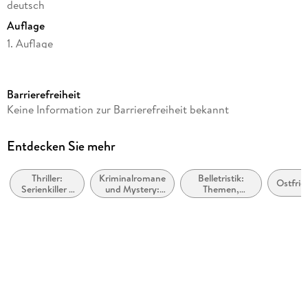
deutsch
Auflage
1. Auflage
Seitenanzahl
536
Barrierefreiheit
Reihe
Keine Information zur Barrierefreiheit bekannt
Ann Kathrin Klaasen ermittelt, 19
Autor/Autorin
Entdecken Sie mehr
Klaus-Peter Wolf
Thriller:
Kriminalromane
Belletristik:
Verlag/Hersteller
Ostfrie
Serienkiller /
und Mystery:
Themen,
FISCHER Taschenbuch
Serienmörder
weibliche
Stoffe, Motive:
Ermittler
Regionalroman
Originaltitel
Ostfriesennebel
Produktart
kartoniert
Gewicht