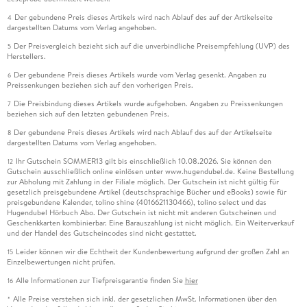
Der gebundene Preis dieses Artikels wird nach Ablauf des auf der Artikelseite
4
dargestellten Datums vom Verlag angehoben.
Der Preisvergleich bezieht sich auf die unverbindliche Preisempfehlung (UVP) des
5
Herstellers.
Der gebundene Preis dieses Artikels wurde vom Verlag gesenkt. Angaben zu
6
Preissenkungen beziehen sich auf den vorherigen Preis.
Die Preisbindung dieses Artikels wurde aufgehoben. Angaben zu Preissenkungen
7
beziehen sich auf den letzten gebundenen Preis.
Der gebundene Preis dieses Artikels wird nach Ablauf des auf der Artikelseite
8
dargestellten Datums vom Verlag angehoben.
Ihr Gutschein SOMMER13 gilt bis einschließlich 10.08.2026. Sie können den
12
Gutschein ausschließlich online einlösen unter www.hugendubel.de. Keine Bestellung
zur Abholung mit Zahlung in der Filiale möglich. Der Gutschein ist nicht gültig für
gesetzlich preisgebundene Artikel (deutschsprachige Bücher und eBooks) sowie für
preisgebundene Kalender, tolino shine (4016621130466), tolino select und das
Hugendubel Hörbuch Abo. Der Gutschein ist nicht mit anderen Gutscheinen und
Geschenkkarten kombinierbar. Eine Barauszahlung ist nicht möglich. Ein Weiterverkauf
und der Handel des Gutscheincodes sind nicht gestattet.
Leider können wir die Echtheit der Kundenbewertung aufgrund der großen Zahl an
15
Einzelbewertungen nicht prüfen.
Alle Informationen zur Tiefpreisgarantie finden Sie
hier
16
Alle Preise verstehen sich inkl. der gesetzlichen MwSt. Informationen über den
*