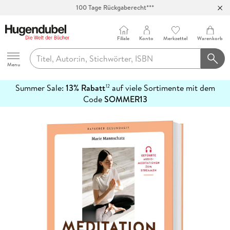
100 Tage Rückgaberecht***
Abholung in über 100 Filialen
Filiale
Konto
Merkzettel
Warenkorb
Hugendubel
Menu
Summer Sale:
13% Rabatt
auf viele Sortimente mit dem
12
mehr
Code
SOMMER13
erfahren