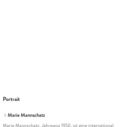
ISBN
9783833899034
Herstelleradresse
GRÄFE UND UNZER VERLAG GmbH, Grillparzerstraße 8,
81675 München, hallo@gu.de
Portrait
Marie Mannschatz
Marie Mannschatz, Jahrgang 1950, ist eine international