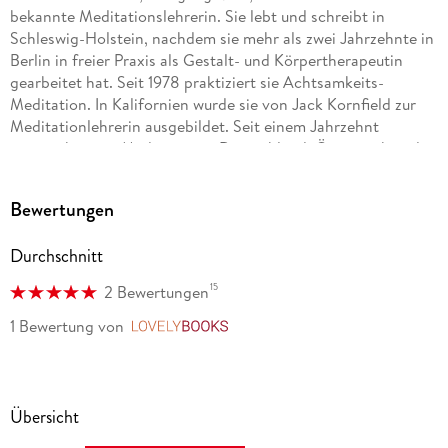
bekannte Meditationslehrerin. Sie lebt und schreibt in
Schleswig-Holstein, nachdem sie mehr als zwei Jahrzehnte in
Berlin in freier Praxis als Gestalt- und Körpertherapeutin
gearbeitet hat. Seit 1978 praktiziert sie Achtsamkeits-
Meditation. In Kalifornien wurde sie von Jack Kornfield zur
Meditationlehrerin ausgebildet. Seit einem Jahrzehnt
unterrichtet sie Meditation in Deutschland, Österreich und
der Schweiz, sowie am Spirit Rock Meditation Center in
Kalifornien. In ihrer Lehrtätigkeit erkundet sie besonders die
Bewertungen
Verbindung von Alltag und Meditationspraxis. Kurse für die
ganze Familie liegen ihr ebenso am Herzen wie mehrwöchige
Durchschnitt
intensive Schweigekurse.
15
2 Bewertungen
1 Bewertung
von
LovelyBooks
Übersicht