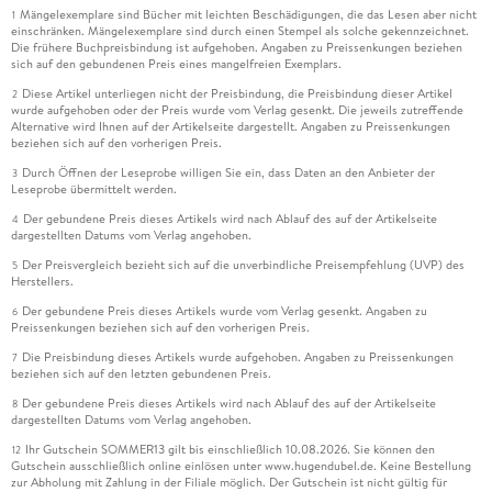
Mängelexemplare sind Bücher mit leichten Beschädigungen, die das Lesen aber nicht
1
einschränken. Mängelexemplare sind durch einen Stempel als solche gekennzeichnet.
Die frühere Buchpreisbindung ist aufgehoben. Angaben zu Preissenkungen beziehen
sich auf den gebundenen Preis eines mangelfreien Exemplars.
Diese Artikel unterliegen nicht der Preisbindung, die Preisbindung dieser Artikel
2
wurde aufgehoben oder der Preis wurde vom Verlag gesenkt. Die jeweils zutreffende
Alternative wird Ihnen auf der Artikelseite dargestellt. Angaben zu Preissenkungen
beziehen sich auf den vorherigen Preis.
Durch Öffnen der Leseprobe willigen Sie ein, dass Daten an den Anbieter der
3
Leseprobe übermittelt werden.
Der gebundene Preis dieses Artikels wird nach Ablauf des auf der Artikelseite
4
dargestellten Datums vom Verlag angehoben.
Der Preisvergleich bezieht sich auf die unverbindliche Preisempfehlung (UVP) des
5
Herstellers.
Der gebundene Preis dieses Artikels wurde vom Verlag gesenkt. Angaben zu
6
Preissenkungen beziehen sich auf den vorherigen Preis.
Die Preisbindung dieses Artikels wurde aufgehoben. Angaben zu Preissenkungen
7
beziehen sich auf den letzten gebundenen Preis.
Der gebundene Preis dieses Artikels wird nach Ablauf des auf der Artikelseite
8
dargestellten Datums vom Verlag angehoben.
Ihr Gutschein SOMMER13 gilt bis einschließlich 10.08.2026. Sie können den
12
Gutschein ausschließlich online einlösen unter www.hugendubel.de. Keine Bestellung
zur Abholung mit Zahlung in der Filiale möglich. Der Gutschein ist nicht gültig für