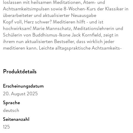
loslassen mit heilsamen Meditationen, Atem- und
Achtsamkeitsimpulsen sowie 8-Wochen-Kurs der Klassiker in
überarbeiteter und aktualisierter Neuausgabe
Kopf voll, Herz schwer? Meditieren hilft - und ist
hochwirksam! Marie Mannschatz, Meditationslehrerin und
Schülerin von Buddhismus-Ikone Jack Kornfield, zeigt in
ihrem nun aktualisierten Bestseller, dass wirklich jeder
meditieren kann. Leichte alltagspraktische Achtsamkeits-
Sessions, Atem- und Metta-Übungen leiten uns Schritt für
Schritt dazu an, die besondere Wirksamkeit dieser Praxis
selbst zu erleben. Egal ob wir belastendes Gedankenchaos
Produktdetails
stoppen, Stress, Ängste und Selbstzweifel loslassen oder
endlich zur Ruhe kommen wollen: Meditieren ist der
Erscheinungsdatum
Königsweg, um den Geist zu beruhigen und uns mit
20. August 2025
Selbstliebe zu begegnen. Als besonderes Extra bietet das
Buch fünf geführte Einstiegsmeditationen zum Streamen.
Sprache
deutsch
Seitenanzahl
Inhaltsverzeichnis
125
Hinweis zur Optimierung