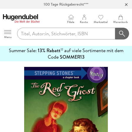
Abholung in über 100 Filialen
Filiale
Konto
Merkzettel
Warenkorb
Hugendubel
Menu
Summer Sale:
13% Rabatt
auf viele Sortimente mit dem
12
mehr
Code
SOMMER13
erfahren