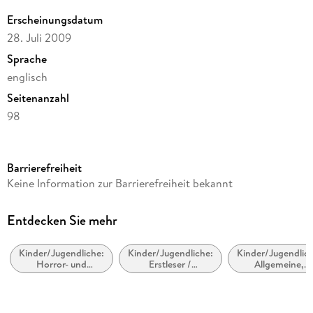
Erscheinungsdatum
28. Juli 2009
Sprache
englisch
Seitenanzahl
98
Altersempfehlung
Ab 16 Jahre
Barrierefreiheit
Reihe
Keine Information zur Barrierefreiheit bekannt
A Stepping Stone Book
Autor/Autorin
Entdecken Sie mehr
Marion Dane Bauer
Kinder/Jugendliche:
Kinder/Jugendliche:
Kinder/Jugendlich
Verlag/Hersteller
Horror- und
Erstleser /
Allgemeine,
Random House Children's Books
Geistergeschichten
Leseanfänger
moderne und
zeitgenössische
Produktart
Belletristik
kartoniert