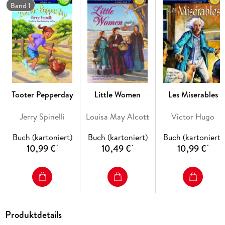
In this companion book to The Blue Ghost, Newbery Honor
Band 1
winner Marion Dane Bauer masterfully tells a doll story full of
suspense and shivers.
Tooter Pepperday
Little Women
Les Miserables
Jerry Spinelli
Louisa May Alcott
Victor Hugo
Buch (kartoniert)
Buch (kartoniert)
Buch (kartoniert)
10,99 €
10,49 €
10,99 €
*
*
*
Produktdetails