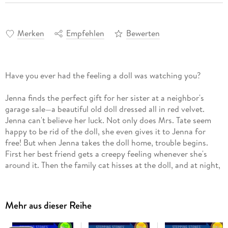
Merken
Empfehlen
Bewerten
Have you ever had the feeling a doll was watching you?
Jenna finds the perfect gift for her sister at a neighbor's
garage sale—a beautiful old doll dressed all in red velvet.
Jenna can't believe her luck. Not only does Mrs. Tate seem
happy to be rid of the doll, she even gives it to Jenna for
free! But when Jenna takes the doll home, trouble begins.
First her best friend gets a creepy feeling whenever she's
around it. Then the family cat hisses at the doll, and at night,
Jenna thinks she can hear it moving around in her closet.
Finally, when Jenna gives the doll to her sister, she won't take
it. Could the red velvet doll be haunted? And if it is, what can
Mehr aus dieser Reihe
Jenna do?