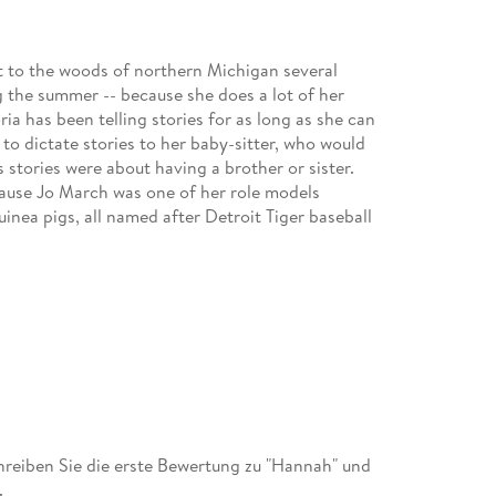
 to the woods of northern Michigan several
g the summer -- because she does a lot of her
ia has been telling stories for as long as she can
to dictate stories to her baby-sitter, who would
 stories were about having a brother or sister.
cause Jo March was one of her role models
inea pigs, all named after Detroit Tiger baseball
 in Connecticut, and graduated from the Rhode
children's books, including Balloons and Other
, an ALA Notable Book.Leslie Bowman lives in
reiben Sie die erste Bewertung zu "Hannah" und
.