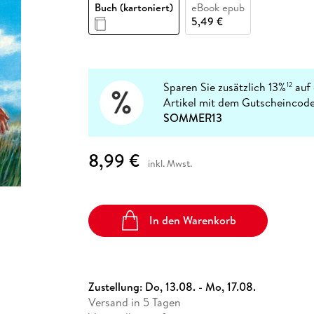
Fremdsprachige Bücher
Buch (kartoniert)
eBook epub
n Lernhilfen
 Jugendbücher
eiber
Hörbuch Downloads im Bundle
cher
 Vergleich
 Puzzlezubehör
Lernen
New Adult
STABILO
5,49 €
Taschenbücher
hilfen
hriller
 Backen
er
lender
Ratgeber
op
hriller
Romance
Sachbücher
Sparen Sie zusätzlich 13%
auf 
12
precher:innen
Artikel mit dem Gutscheincode
Science Fiction
SOMMER13
Fremdsprachige Bücher
8,99 €
inkl. Mwst.
In den Warenkorb
Zustellung:
Do, 13.08. - Mo, 17.08.
Versand in 5 Tagen