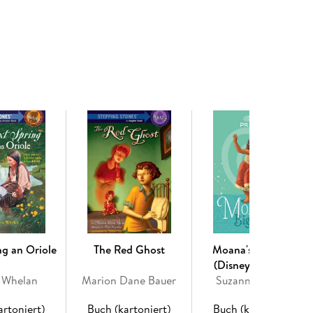
ng an Oriole
The Red Ghost
Moana's Big Leap
(Disney Princess)
a Whelan
Marion Dane Bauer
Suzanne Francis
artoniert)
Buch (kartoniert)
Buch (kartoniert)