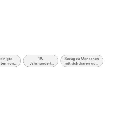
einigte
19.
Bezug zu Menschen
aten von
Jahrhundert
mit sichtbaren oder
ika, USA
(ca. 1800 bis
verborgenen
ca. 1899)
Behinderungen
oder
Beeinträchtigungen