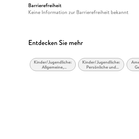
Barrierefreiheit
Keine Information zur Barrierefreiheit bekannt
Entdecken Sie mehr
Kinder/Jugendliche:
Kinder/Jugendliche:
Ame
Allgemeine,
Persönliche und
Ge
moderne und
soziale Themen:
zeitgenössische
Behinderung,
Belletristik
Beeinträchtigung
und besondere
Bedürfnisse