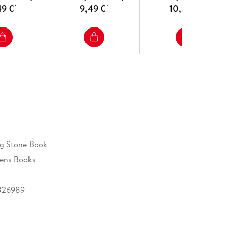
49 €
9,49 €
10,99 €
*
*
*
g Stone Book
ens Books
826989