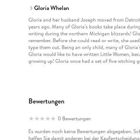
Gloria Whelan
Gloria and her husband Joseph moved from Detroit
years ago. Many of Gloria's books take place durin
writing during the northern Michigan blizzards! Glor
remember. Before she could read or write, she used 
type them out. Being an only child, many of Gloria's
Gloria would like to have written Little Women, be
growing up! Gloria once had a set of five wtching gu
players!
Leslie Bowman was born in New York City, grew up
Island School of Design. She has illustrated many 
Poems, Snow Company, and The Canada Geese Quilt
Bewertungen
Minnesota.
0 Bewertungen
Es wurden noch keine Bewertungen abgegeben. Sch
helfen Sie damit anderen bei der Kaufentscheidung