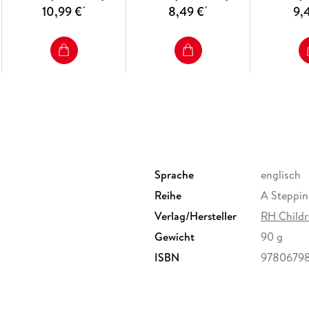
10,99 €
8,49 €
9,
*
*
Sprache
englisch
Reihe
A Steppin
Verlag/Hersteller
RH Childr
Gewicht
90 g
ISBN
9780679