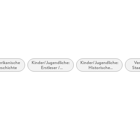
rikanische
Kinder/Jugendliche:
Kinder/Jugendliche:
Ver
schichte
Erstleser /
Historische
Sta
Leseanfänger
Romane
Amer