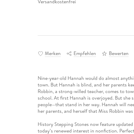
Versandkostenfrei
Merken
Empfehlen
Bewerten
Nine-year-old Hannah would do almost anything
town. But Hannah is blind, and her parents ke
Robbin, a strong-willed teacher, comes to to
school. At first Hannah is overjoyed. But she
people—that stand in her way. Hannah will ne
her parents, and herself that Miss Robbin was r
History Stepping Stones now feature update
today’s renewed interest in nonfiction. Perfec